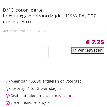
DMC coton perle
borduurgaren/koordzijde, 115/8 EA, 200
meter, ecru
Artikelnummer:
346002
€
7,25
DMC
In winkelwagen
-
+
coton
perle
borduurgaren/koordzijde,
115/8
EA,
200
Meer dan 10.000 artikelen op voorraad
meter,
Levertijd 1 tot 5 werkdagen
ecru
Gratis afhalen in onze
showroom
aantal
Verzendkosten € 6,95