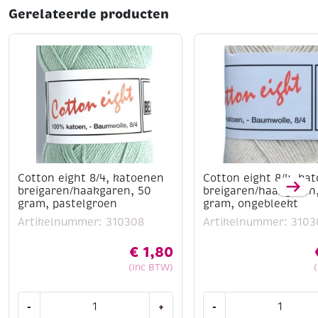
Gerelateerde producten
Cotton eight 8/4, katoenen
Cotton eight 8/4, ka
breigaren/haakgaren, 50
breigaren/haakgaren
gram, pastelgroen
gram, ongebleekt
Artikelnummer: 310308
Artikelnummer: 3103
€
1,80
(Inc BTW)
Cotton
Cotton
-
+
-
eight
eight