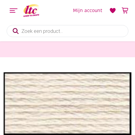
Mijn account
Producten
zoeken
Handwerkgarens
DMC coton perle borduurgaren/koordzijde, 115/8 EA, 200 meter, ecru