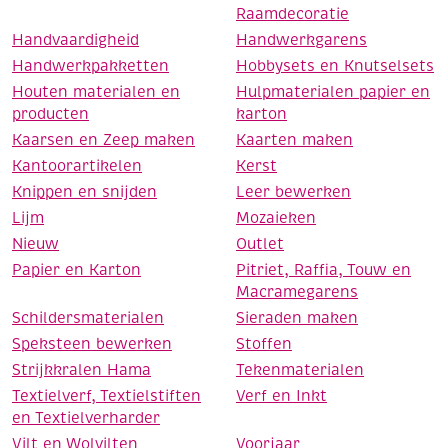
Raamdecoratie
Handvaardigheid
Handwerkgarens
Handwerkpakketten
Hobbysets en Knutselsets
Houten materialen en
Hulpmaterialen papier en
producten
karton
Kaarsen en Zeep maken
Kaarten maken
Kantoorartikelen
Kerst
Knippen en snijden
Leer bewerken
Lijm
Mozaieken
Nieuw
Outlet
Papier en Karton
Pitriet, Raffia, Touw en
Macramegarens
Schildersmaterialen
Sieraden maken
Speksteen bewerken
Stoffen
Strijkkralen Hama
Tekenmaterialen
Textielverf, Textielstiften
Verf en Inkt
en Textielverharder
Vilt en Wolvilten
Voorjaar