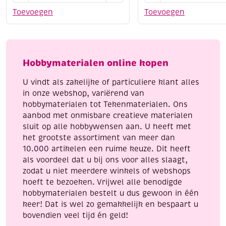
8/4,
8/4,
Toevoegen
Toevoegen
katoenen
katoenen
breigaren/haakgaren,
breigaren/haakgaren
50
50
gram,
gram,
Hobbymaterialen online kopen
pastelgroen
ongebleekt
aantal
aantal
U vindt als zakelijke of particuliere klant alles
in onze webshop, variërend van
hobbymaterialen tot Tekenmaterialen. Ons
aanbod met onmisbare creatieve materialen
sluit op alle hobbywensen aan. U heeft met
het grootste assortiment van meer dan
10.000 artikelen een ruime keuze. Dit heeft
als voordeel dat u bij ons voor alles slaagt,
zodat u niet meerdere winkels of webshops
hoeft te bezoeken. Vrijwel alle benodigde
hobbymaterialen bestelt u dus gewoon in één
keer! Dat is wel zo gemakkelijk en bespaart u
bovendien veel tijd én geld!