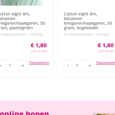
otton eight 8/4,
Cotton eight 8/4,
atoenen
katoenen
reigaren/haakgaren, 50
breigaren/haakgaren, 50
ram, pastelgroen
gram, ongebleekt
rtikelnummer: 310308
Artikelnummer: 310302
€
1,80
€
1,80
(Inc BTW)
(Inc BTW)
otton
Cotton
Toevoegen
Toevoege
-
+
-
+
ight
eight
/4,
8/4,
atoenen
katoenen
reigaren/haakgaren,
breigaren/haakgaren,
0
50
ram,
gram,
astelgroen
ongebleekt
antal
aantal
online kopen