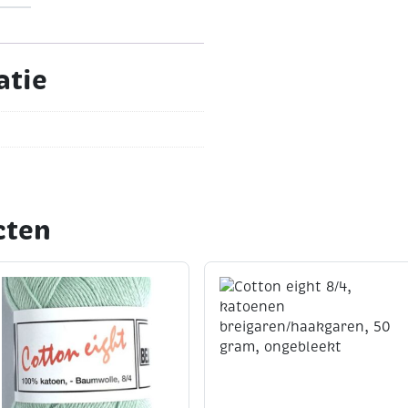
ie artikelnummer 320100
atie
cten