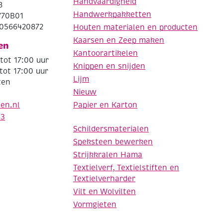
Handvaardigheid
8
Handwerkpakketten
770B01
0566420872
Houten materialen en producten
Kaarsen en Zeep maken
en
Kantoorartikelen
tot 17:00 uur
Knippen en snijden
tot 17:00 uur
Lijm
ten
Nieuw
Papier en Karton
den.nl
63
Schildersmaterialen
Speksteen bewerken
Strijkkralen Hama
Textielverf, Textielstiften en
Textielverharder
Vilt en Wolvilten
Vormgieten