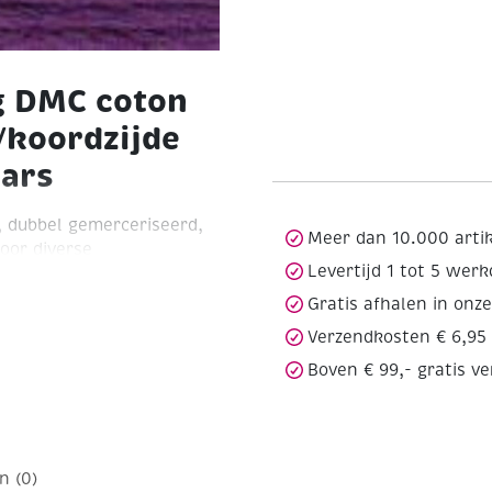
g DMC coton
/koordzijde
aars
 dubbel gemerceriseerd,
Meer dan 10.000 arti
oor diverse
Levertijd 1 tot 5 wer
toffen ,voor smocken,
sten. Hoge wasechtheid
Gratis afhalen in onz
 kern-assortiment van 35
Verzendkosten € 6,95
De kleuren die niet in ons
Boven € 99,- gratis v
en wij voor u
ernassortiment
wit, ecru,
37, 444, 550, 601, 603,
99, 800, 801, 818, 823,
n (0)