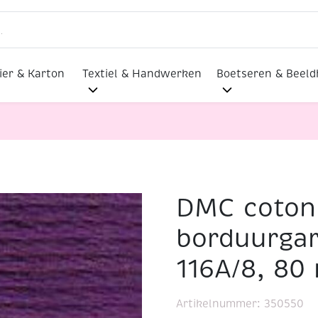
ier & Karton
Textiel & Handwerken
Boetseren & Beel
DMC coton
e borduurgaren/koordzijde 116A/8, 80 meter, paars
borduurgar
116A/8, 80
Artikelnummer:
350550