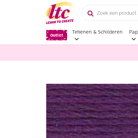
Producten
zoeken
Tekenen & Schilderen
Pap
Outlet
Handwerkgarens
DMC coton perl