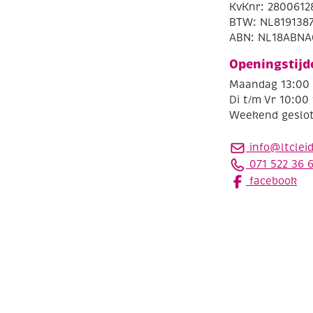
KvKnr: 2800612
BTW: NL819138
ABN: NL18ABNA
Openingstijd
Maandag 13:00 
Di t/m Vr 10:00 
Weekend geslo
info@ltclei
071 522 36 
facebook