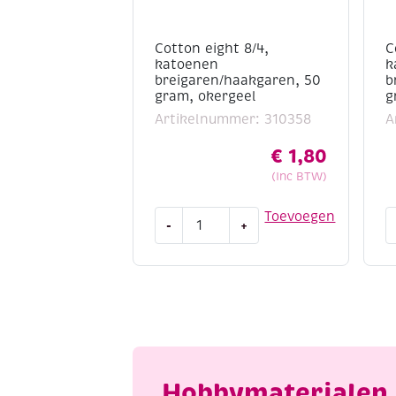
Cotton eight 8/4,
C
katoenen
k
breigaren/haakgaren, 50
b
gram, okergeel
g
Artikelnummer: 310358
A
€
1,80
(Inc BTW)
Cotton
C
Toevoegen
-
+
eight
e
8/4,
8
katoenen
k
breigaren/haakgaren,
b
50
5
gram,
g
okergeel
p
aantal
a
Hobbymaterialen 