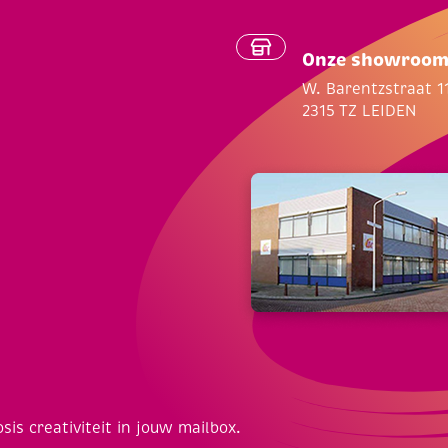
Onze showroo
W. Barentzstraat 1
2315 TZ LEIDEN
osis creativiteit in jouw mailbox.