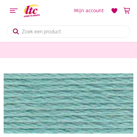
Mijn account
Producten
zoeken
Handwerkgarens
DMC mouline special 117 mc borduurgaren, 8 meter