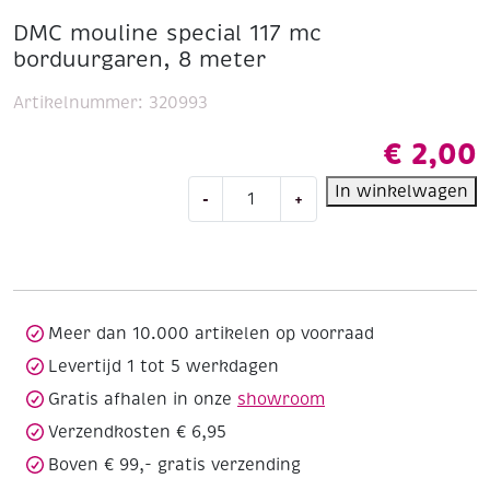
DMC mouline special 117 mc
borduurgaren, 8 meter
Artikelnummer:
320993
€
2,00
DMC
In winkelwagen
-
+
mouline
special
117
mc
borduurgaren,
8
Meer dan 10.000 artikelen op voorraad
meter
Levertijd 1 tot 5 werkdagen
aantal
Gratis afhalen in onze
showroom
Verzendkosten € 6,95
Boven € 99,- gratis verzending