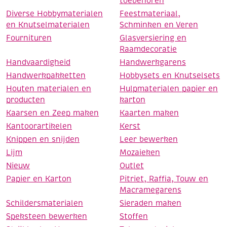
toebehoren
Diverse Hobbymaterialen
Feestmateriaal,
en Knutselmaterialen
Schminken en Veren
Fournituren
Glasversiering en
Raamdecoratie
Handvaardigheid
Handwerkgarens
Handwerkpakketten
Hobbysets en Knutselsets
Houten materialen en
Hulpmaterialen papier en
producten
karton
Kaarsen en Zeep maken
Kaarten maken
Kantoorartikelen
Kerst
Knippen en snijden
Leer bewerken
Lijm
Mozaieken
Nieuw
Outlet
Papier en Karton
Pitriet, Raffia, Touw en
Macramegarens
Schildersmaterialen
Sieraden maken
Speksteen bewerken
Stoffen