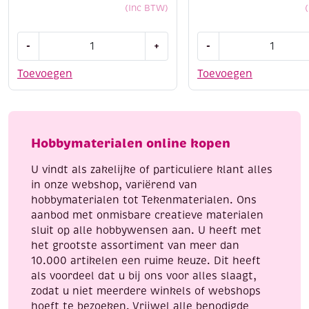
(Inc BTW)
Cotton
Cotton
-
+
-
eight
eight
8/4,
8/4,
Toevoegen
Toevoegen
katoenen
katoenen
breigaren/haakgaren,
breigaren/haakgaren
50
50
gram,
gram,
Hobbymaterialen online kopen
korenblauw
zalm
aantal
aantal
U vindt als zakelijke of particuliere klant alles
in onze webshop, variërend van
hobbymaterialen tot Tekenmaterialen. Ons
aanbod met onmisbare creatieve materialen
sluit op alle hobbywensen aan. U heeft met
het grootste assortiment van meer dan
10.000 artikelen een ruime keuze. Dit heeft
als voordeel dat u bij ons voor alles slaagt,
zodat u niet meerdere winkels of webshops
hoeft te bezoeken. Vrijwel alle benodigde