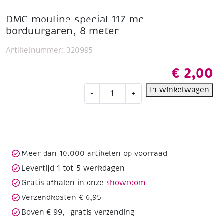
DMC mouline special 117 mc
borduurgaren, 8 meter
Artikelnummer:
320995
€
2,00
DMC
In winkelwagen
-
+
mouline
special
117
mc
borduurgaren,
8
Meer dan 10.000 artikelen op voorraad
meter
Levertijd 1 tot 5 werkdagen
aantal
Gratis afhalen in onze
showroom
Verzendkosten € 6,95
Boven € 99,- gratis verzending