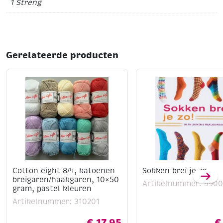
1 Streng
Gerelateerde producten
Cotton eight 8/4, katoenen
Sokken brei je zo
breigaren/haakgaren, 10×50
Artikelnummer: 9900
gram, pastel kleuren
Artikelnummer: 310201
€
17,95
€