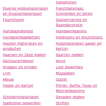
toebehoren
Diverse Hobbymaterialen
Feestmateriaal,
en Knutselmaterialen
Schminken en Veren
Fournituren
Glasversiering en
Raamdecoratie
Handvaardigheid
Handwerkgarens
Handwerkpakketten
Hobbysets en Knutselsets
Houten materialen en
Hulpmaterialen papier en
producten
karton
Kaarsen en Zeep maken
Kaarten maken
Kantoorartikelen
Kerst
Knippen en snijden
Leer bewerken
Lijm
Mozaieken
Nieuw
Outlet
Papier en Karton
Pitriet, Raffia, Touw en
Macramegarens
Schildersmaterialen
Sieraden maken
Speksteen bewerken
Stoffen