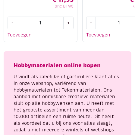
(Inc BTW)
Cotton
Sokken
-
+
-
eight
brei
8/4,
je
Toevoegen
Toevoegen
katoenen
zo
breigaren/haakgaren,
aantal
10x50
gram,
Hobbymaterialen online kopen
pastel
kleuren
U vindt als zakelijke of particuliere klant alles
aantal
in onze webshop, variërend van
hobbymaterialen tot Tekenmaterialen. Ons
aanbod met onmisbare creatieve materialen
sluit op alle hobbywensen aan. U heeft met
het grootste assortiment van meer dan
10.000 artikelen een ruime keuze. Dit heeft
als voordeel dat u bij ons voor alles slaagt,
zodat u niet meerdere winkels of webshops