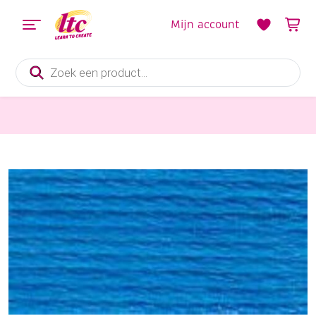
Mijn account
Producten
zoeken
Handwerkgarens
DMC mouline special 117 mc borduurgaren, 8 meter