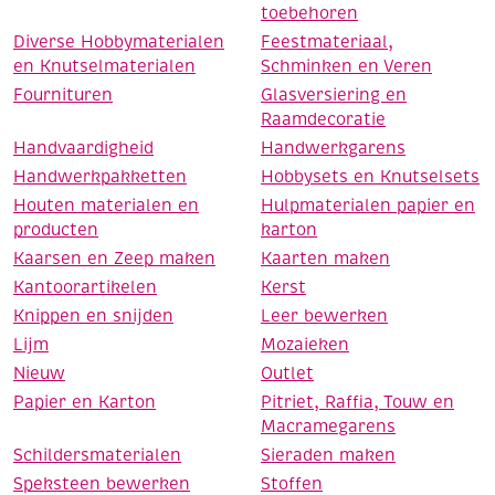
toebehoren
Diverse Hobbymaterialen
Feestmateriaal,
en Knutselmaterialen
Schminken en Veren
Fournituren
Glasversiering en
Raamdecoratie
Handvaardigheid
Handwerkgarens
Handwerkpakketten
Hobbysets en Knutselsets
Houten materialen en
Hulpmaterialen papier en
producten
karton
Kaarsen en Zeep maken
Kaarten maken
Kantoorartikelen
Kerst
Knippen en snijden
Leer bewerken
Lijm
Mozaieken
Nieuw
Outlet
Papier en Karton
Pitriet, Raffia, Touw en
Macramegarens
Schildersmaterialen
Sieraden maken
Speksteen bewerken
Stoffen