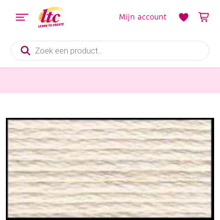
Mijn account
Producten
zoeken
Handwerkgarens
DMC mouline special 117 mc borduurgaren, 8 meter, ecru