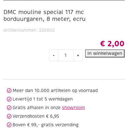
DMC mouline special 117 mc
borduurgaren, 8 meter, ecru
Artikelnummer:
320002
€
2,00
DMC
In winkelwagen
-
+
mouline
special
117
mc
borduurgaren,
8
Meer dan 10.000 artikelen op voorraad
meter,
Levertijd 1 tot 5 werkdagen
ecru
Gratis afhalen in onze
showroom
aantal
Verzendkosten € 6,95
Boven € 99,- gratis verzending