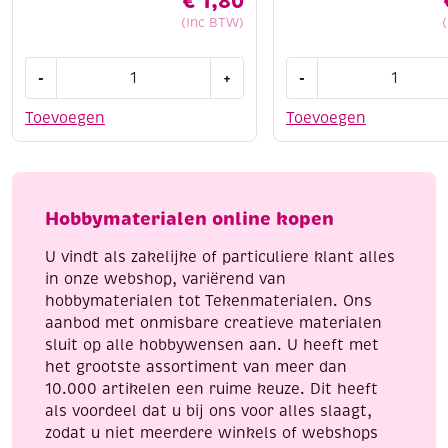
€
1,80
(Inc BTW)
Cotton
Cotton
-
+
-
eight
eight
8/4,
8/4,
Toevoegen
Toevoegen
katoenen
katoenen
breigaren/haakgaren,
breigaren/haakgaren
50
50
gram,
gram,
Hobbymaterialen online kopen
pastelgroen
bordeaux
aantal
aantal
U vindt als zakelijke of particuliere klant alles
in onze webshop, variërend van
hobbymaterialen tot Tekenmaterialen. Ons
aanbod met onmisbare creatieve materialen
sluit op alle hobbywensen aan. U heeft met
het grootste assortiment van meer dan
10.000 artikelen een ruime keuze. Dit heeft
als voordeel dat u bij ons voor alles slaagt,
zodat u niet meerdere winkels of webshops