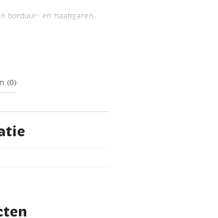
en borduur- en haakgaren
lengte ca. 160 meter
n (0)
atie
cten