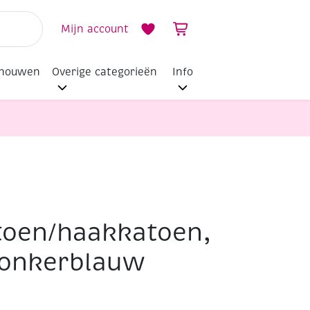
Mijn account
dhouwen
Overige categorieën
Info
toen/haakkatoen,
donkerblauw