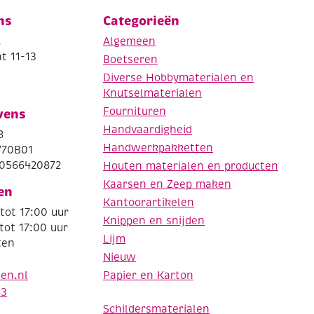
ns
Categorieën
.
Algemeen
t 11-13
Boetseren
Diverse Hobbymaterialen en
Knutselmaterialen
Fournituren
vens
Handvaardigheid
8
Handwerkpakketten
770B01
0566420872
Houten materialen en producten
Kaarsen en Zeep maken
en
Kantoorartikelen
tot 17:00 uur
Knippen en snijden
tot 17:00 uur
Lijm
ten
Nieuw
Papier en Karton
den.nl
63
Schildersmaterialen