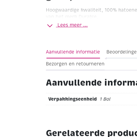
Hoogwaardige kwaliteit, 100% katoen
van het merk Durable.
Lees meer ...
Haaknaald 1 - 1,5
Bolletje 20 gram
Loop
Wasbaar tot 60'C
Aanvullende informatie
Beoordelinge
Bezorgen en retourneren
Aanvullende inform
Verpakkingseenheid
1 Bol
Gerelateerde produ