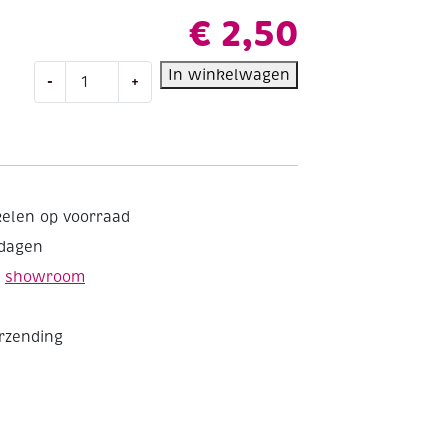
€
2,50
Durable
In winkelwagen
-
+
borduurkatoen/haakkatoen,
20
gram,
donkerblauw
aantal
kelen op voorraad
kdagen
e
showroom
erzending