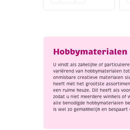
eight
e
8/4,
8
katoenen
k
breigaren/haakgaren,
b
50
5
gram,
g
lichtblauw
o
aantal
a
Hobbymaterialen 
U vindt als zakelijke of particulie
variërend van hobbymaterialen to
onmisbare creatieve materialen sl
heeft met het grootste assortime
een ruime keuze. Dit heeft als voor
zodat u niet meerdere winkels of 
alle benodigde hobbymaterialen be
is wel zo gemakkelijk en bespaart 