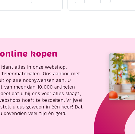
ight
eight
/4,
8/4,
atoenen
katoenen
reigaren/haakgaren,
breigaren/haakgaren,
0
50
ram,
gram,
ranje
korenblauw
antal
aantal
online kopen
re klant alles in onze webshop,
t Tekenmaterialen. Ons aanbod met
uit op alle hobbywensen aan. U
nt van meer dan 10.000 artikelen
deel dat u bij ons voor alles slaagt,
webshops hoeft te bezoeken. Vrijwel
stelt u dus gewoon in één keer! Dat
u bovendien veel tijd én geld!