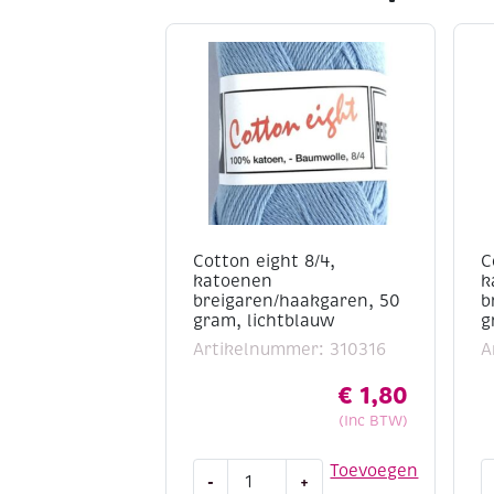
Cotton eight 8/4,
C
katoenen
k
breigaren/haakgaren, 50
b
gram, lichtblauw
g
Artikelnummer: 310316
A
€
1,80
(Inc BTW)
Cotton
C
Toevoegen
-
+