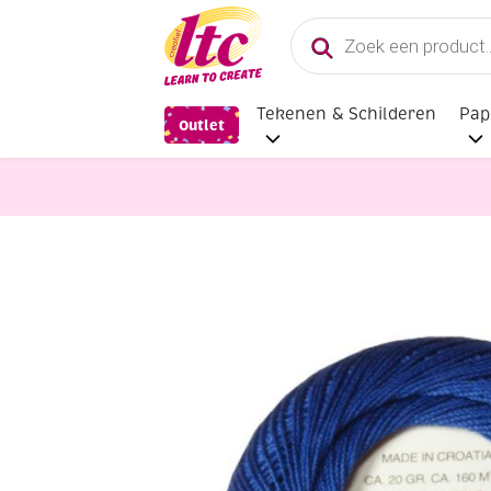
Producten
zoeken
Tekenen & Schilderen
Pap
Outlet
Handwerkgarens
Durable borduu