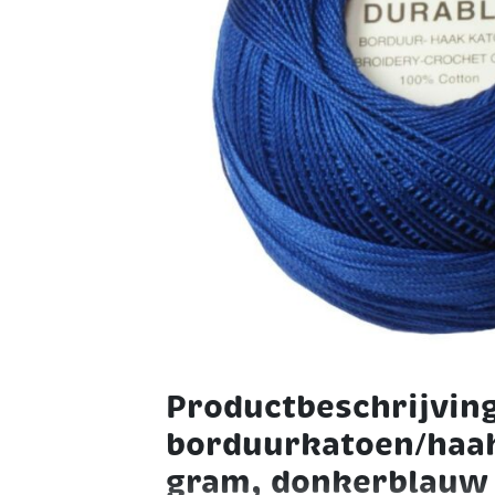
Productbeschrijvin
borduurkatoen/haa
gram, donkerblauw