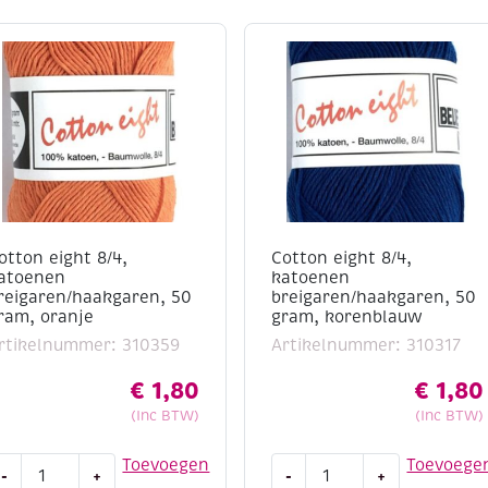
otton eight 8/4,
Cotton eight 8/4,
atoenen
katoenen
reigaren/haakgaren, 50
breigaren/haakgaren, 50
ram, oranje
gram, korenblauw
rtikelnummer: 310359
Artikelnummer: 310317
€
1,80
€
1,80
(Inc BTW)
(Inc BTW)
otton
Cotton
Toevoegen
Toevoege
-
+
-
+