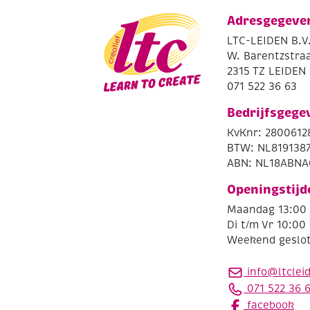
Adresgegeve
LTC-LEIDEN B.V
W. Barentzstraa
2315 TZ LEIDEN
071 522 36 63
Bedrijfsgege
KvKnr: 2800612
BTW: NL819138
ABN: NL18ABNA
Openingstijd
Maandag 13:00 
Di t/m Vr 10:00 
Weekend geslo
info@ltclei
071 522 36 
facebook