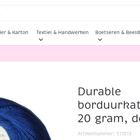
ier & Karton
Textiel & Handwerken
Boetseren & Beel
Durable
rkatoen/haakkatoen, 20 gram, donkerblauw
borduurka
20 gram, 
Artikelnummer:
311013