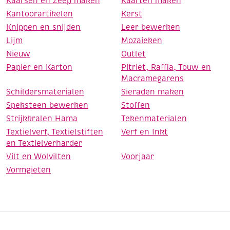
Kaarsen en Zeep maken
Kaarten maken
Kantoorartikelen
Kerst
Knippen en snijden
Leer bewerken
Lijm
Mozaieken
Nieuw
Outlet
Papier en Karton
Pitriet, Raffia, Touw en
Macramegarens
Schildersmaterialen
Sieraden maken
Speksteen bewerken
Stoffen
Strijkkralen Hama
Tekenmaterialen
Textielverf, Textielstiften
Verf en Inkt
en Textielverharder
Vilt en Wolvilten
Voorjaar
Vormgieten