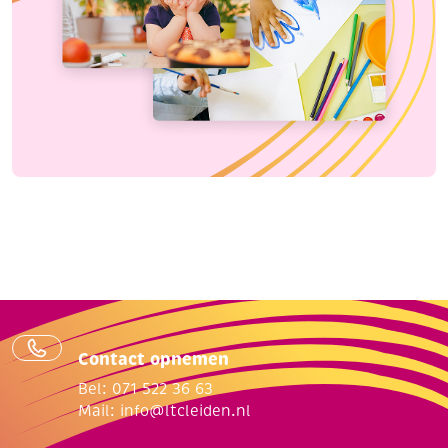
Contact opnemen
Bel: 071 522 36 63
Mail:
info@ltcleiden.nl