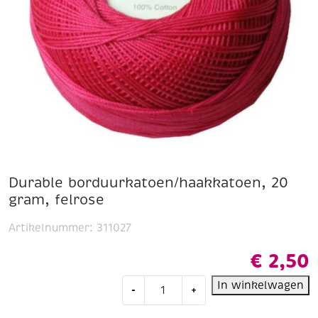
Durable borduurkatoen/haakkatoen, 20
gram, felrose
Artikelnummer:
311027
€
2,50
Durable
In winkelwagen
-
+
borduurkatoen/haakkatoen,
20