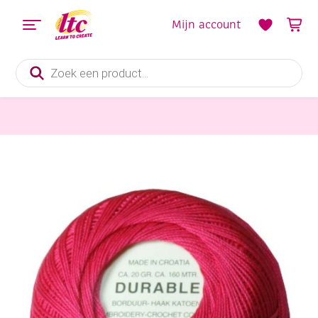
Mijn account
Producten
zoeken
Handwerkgarens
Durable borduurkatoen/haakkatoen, 20 gram, felrose