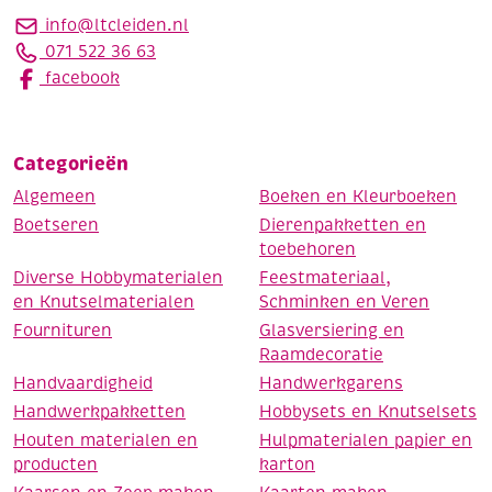
info@ltcleiden.nl
071 522 36 63
facebook
Categorieën
Algemeen
Boeken en Kleurboeken
Boetseren
Dierenpakketten en
toebehoren
Diverse Hobbymaterialen
Feestmateriaal,
en Knutselmaterialen
Schminken en Veren
Fournituren
Glasversiering en
Raamdecoratie
Handvaardigheid
Handwerkgarens
Handwerkpakketten
Hobbysets en Knutselsets
Houten materialen en
Hulpmaterialen papier en
producten
karton