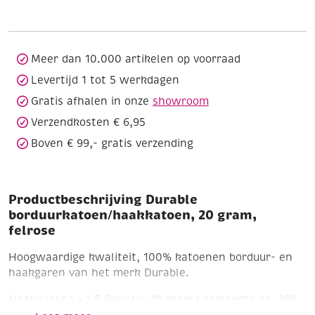
gram,
felrose
aantal
Meer dan 10.000 artikelen op voorraad
Levertijd 1 tot 5 werkdagen
Gratis afhalen in onze
showroom
Verzendkosten € 6,95
Boven € 99,- gratis verzending
Productbeschrijving Durable
borduurkatoen/haakkatoen, 20 gram,
felrose
Hoogwaardige kwaliteit, 100% katoenen borduur- en
haakgaren van het merk Durable.
Haaknaald 1 - 1,5
Bolletje 20 gram
Looplengte ca. 160
meter
Wasbaar tot 60'C