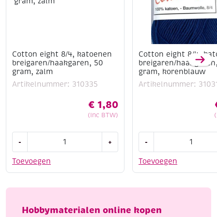
Cotton eight 8/4, katoenen
Cotton eight 8/4, ka
breigaren/haakgaren, 50
breigaren/haakgaren
gram, zalm
gram, korenblauw
Artikelnummer: 310335
Artikelnummer: 3103
€
1,80
(Inc BTW)
Cotton
Cotton
-
+
-
eight
eight
8/4,
8/4,
Toevoegen
Toevoegen
katoenen
katoenen
breigaren/haakgaren,
breigaren/haakgaren
50
50
gram,
gram,
Hobbymaterialen online kopen
zalm
korenblauw