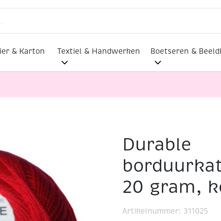
ier & Karton
Textiel & Handwerken
Boetseren & Beel
Durable
rkatoen/haakkatoen, 20 gram, kerstrood
borduurka
20 gram, k
Artikelnummer:
311025