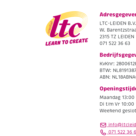
Adresgegeve
LTC-LEIDEN B.V
W. Barentzstraa
2315 TZ LEIDEN
071 522 36 63
Bedrijfsgege
KvKnr: 2800612
BTW: NL819138
ABN: NL18ABNA
Openingstijd
Maandag 13:00 
Di t/m Vr 10:00 
Weekend geslo
info@ltclei
071 522 36 