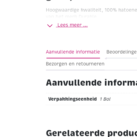
Hoogwaardige kwaliteit, 100% katoen
van het merk Durable.
Lees meer ...
Haaknaald 1 - 1,5
Bolletje 20 gram
Loop
Wasbaar tot 60'C
Aanvullende informatie
Beoordelinge
Bezorgen en retourneren
Aanvullende inform
Verpakkingseenheid
1 Bol
Gerelateerde produ