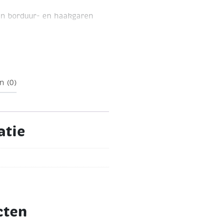
en borduur- en haakgaren
lengte ca. 160 meter
n (0)
atie
cten