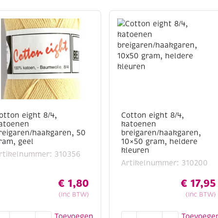
otton eight 8/4,
Cotton eight 8/4,
atoenen
katoenen
reigaren/haakgaren, 50
breigaren/haakgaren,
ram, geel
10×50 gram, heldere
kleuren
rtikelnummer: 310356
Artikelnummer: 310200
€
1,80
€
17,95
(Inc BTW)
(Inc BTW)
otton
Cotton
Toevoegen
Toevoege