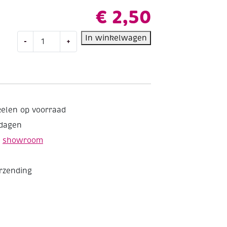
€
2,50
Durable
In winkelwagen
-
+
borduurkatoen/haakkatoen,
20
gram,
kerstrood
aantal
kelen op voorraad
kdagen
e
showroom
erzending