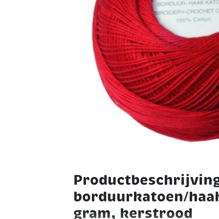
Productbeschrijvin
borduurkatoen/haa
gram, kerstrood