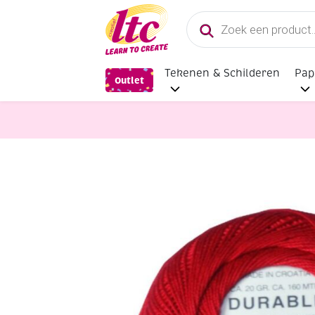
Producten
zoeken
Tekenen & Schilderen
Pap
Outlet
Handwerkgarens
Durable borduu