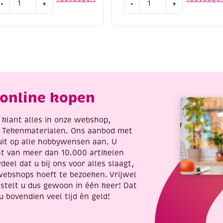
-
+
-
+
ight
eight
/4,
8/4,
atoenen
katoenen
reigaren/haakgaren,
breigaren/haakgaren,
0
10x50
ram,
gram,
eel
heldere
antal
kleuren
online kopen
aantal
re klant alles in onze webshop,
t Tekenmaterialen. Ons aanbod met
uit op alle hobbywensen aan. U
nt van meer dan 10.000 artikelen
deel dat u bij ons voor alles slaagt,
webshops hoeft te bezoeken. Vrijwel
stelt u dus gewoon in één keer! Dat
u bovendien veel tijd én geld!