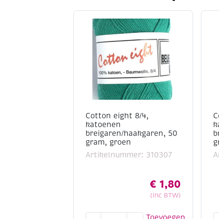
Cotton eight 8/4,
C
katoenen
k
breigaren/haakgaren, 50
b
gram, groen
g
Artikelnummer: 310307
A
€
1,80
(Inc BTW)
Cotton
C
Toevoegen