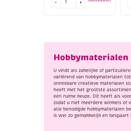
-
+
eight
e
8/4,
8
katoenen
k
breigaren/haakgaren,
b
50
5
gram,
g
groen
g
aantal
a
Hobbymaterialen 
U vindt als zakelijke of particulie
variërend van hobbymaterialen to
onmisbare creatieve materialen sl
heeft met het grootste assortime
een ruime keuze. Dit heeft als voor
zodat u niet meerdere winkels of 
alle benodigde hobbymaterialen be
is wel zo gemakkelijk en bespaart 