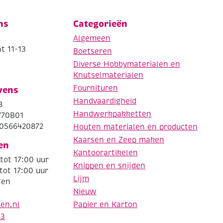
ns
Categorieën
.
Algemeen
t 11-13
Boetseren
Diverse Hobbymaterialen en
Knutselmaterialen
Fournituren
vens
Handvaardigheid
8
Handwerkpakketten
770B01
0566420872
Houten materialen en producten
Kaarsen en Zeep maken
en
Kantoorartikelen
tot 17:00 uur
Knippen en snijden
tot 17:00 uur
Lijm
ten
Nieuw
Papier en Karton
den.nl
63