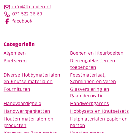
info@ltcleiden.nl
071 522 36 63
facebook
Categorieën
Algemeen
Boeken en Kleurboeken
Boetseren
Dierenpakketten en
toebehoren
Diverse Hobbymaterialen
Feestmateriaal,
en Knutselmaterialen
Schminken en Veren
Fournituren
Glasversiering en
Raamdecoratie
Handvaardigheid
Handwerkgarens
Handwerkpakketten
Hobbysets en Knutselsets
Houten materialen en
Hulpmaterialen papier en
producten
karton