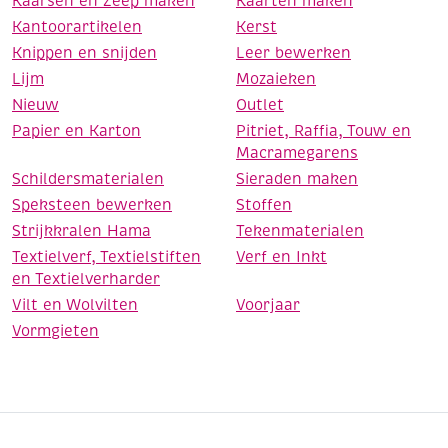
Kaarsen en Zeep maken
Kaarten maken
Kantoorartikelen
Kerst
Knippen en snijden
Leer bewerken
Lijm
Mozaieken
Nieuw
Outlet
Papier en Karton
Pitriet, Raffia, Touw en
Macramegarens
Schildersmaterialen
Sieraden maken
Speksteen bewerken
Stoffen
Strijkkralen Hama
Tekenmaterialen
Textielverf, Textielstiften
Verf en Inkt
en Textielverharder
Vilt en Wolvilten
Voorjaar
Vormgieten