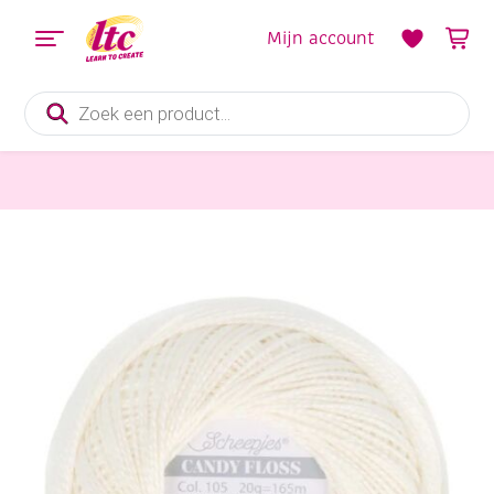
Mijn account
Producten
zoeken
Handwerkgarens
Scheepjes borduurkatoen / haakkatoen, 20 gram, natuurwit