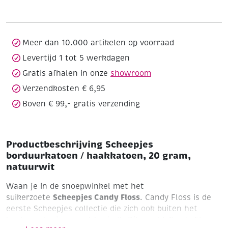
haakkatoen,
20
gram,
natuurwit
Meer dan 10.000 artikelen op voorraad
aantal
Levertijd 1 tot 5 werkdagen
Gratis afhalen in onze
showroom
Verzendkosten € 6,95
Boven € 99,- gratis verzending
Productbeschrijving Scheepjes
borduurkatoen / haakkatoen, 20 gram,
natuurwit
Waan je in de snoepwinkel met het
Scheepjes Candy Floss
suikerzoete
. Candy Floss is de
eerste Scheepjes collectie die zich ook buiten het
haak- en breisegment bevindt. Dit maakt Candy Floss