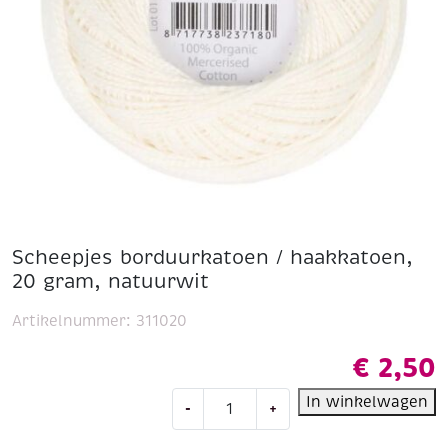
Scheepjes borduurkatoen / haakkatoen,
20 gram, natuurwit
Artikelnummer:
311020
€
2,50
Scheepjes
In winkelwagen
-
+
borduurkatoen
/