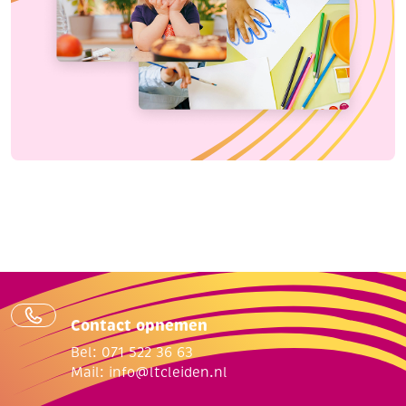
Contact opnemen
Bel: 071 522 36 63
Mail:
info@ltcleiden.nl