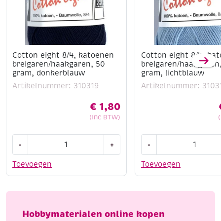
Cotton eight 8/4, katoenen
Cotton eight 8/4, ka
breigaren/haakgaren, 50
breigaren/haakgaren
gram, donkerblauw
gram, lichtblauw
Artikelnummer: 310319
Artikelnummer: 3103
€
1,80
(Inc BTW)
Cotton
Cotton
-
+
-
eight
eight
8/4,
8/4,
Toevoegen
Toevoegen
katoenen
katoenen
breigaren/haakgaren,
breigaren/haakgaren
50
50
gram,
gram,
Hobbymaterialen online kopen
donkerblauw
lichtblauw