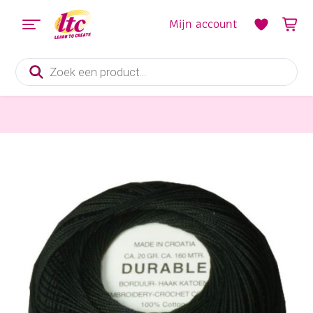
Mijn account
Producten
zoeken
Handwerkgarens
Durable borduurkatoen/haakkatoen, 20 gram, zwart