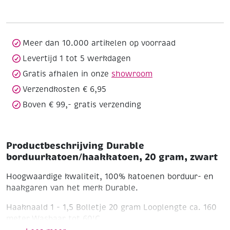
gram,
zwart
aantal
Meer dan 10.000 artikelen op voorraad
Levertijd 1 tot 5 werkdagen
Gratis afhalen in onze
showroom
Verzendkosten € 6,95
Boven € 99,- gratis verzending
Productbeschrijving Durable
borduurkatoen/haakkatoen, 20 gram, zwart
Hoogwaardige kwaliteit, 100% katoenen borduur- en
haakgaren van het merk Durable.
Haaknaald 1 - 1,5
Bolletje 20 gram
Looplengte ca. 160
meter
Wasbaar tot 60'C