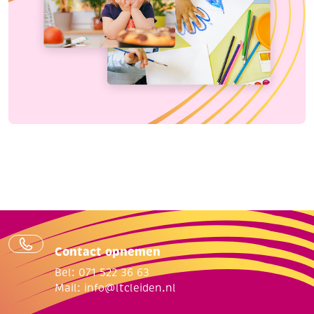
Contact opnemen
Bel: 071 522 36 63
Mail:
info@ltcleiden.nl