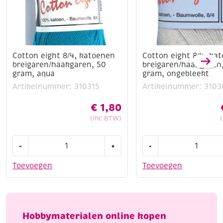
Cotton eight 8/4, katoenen
Cotton eight 8/4, ka
breigaren/haakgaren, 50
breigaren/haakgaren
gram, aqua
gram, ongebleekt
Artikelnummer: 310315
Artikelnummer: 3103
€
1,80
(Inc BTW)
Cotton
Cotton
-
+
-
eight
eight
8/4,
8/4,
Toevoegen
Toevoegen
katoenen
katoenen
breigaren/haakgaren,
breigaren/haakgaren
50
50
gram,
gram,
Hobbymaterialen online kopen
aqua
ongebleekt