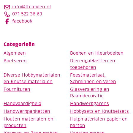
info@ltcleiden.nl
071 522 36 63
facebook
Categorieën
Algemeen
Boeken en Kleurboeken
Boetseren
Dierenpakketten en
toebehoren
Diverse Hobbymaterialen
Feestmateriaal,
en Knutselmaterialen
Schminken en Veren
Fournituren
Glasversiering en
Raamdecoratie
Handvaardigheid
Handwerkgarens
Handwerkpakketten
Hobbysets en Knutselsets
Houten materialen en
Hulpmaterialen papier en
producten
karton