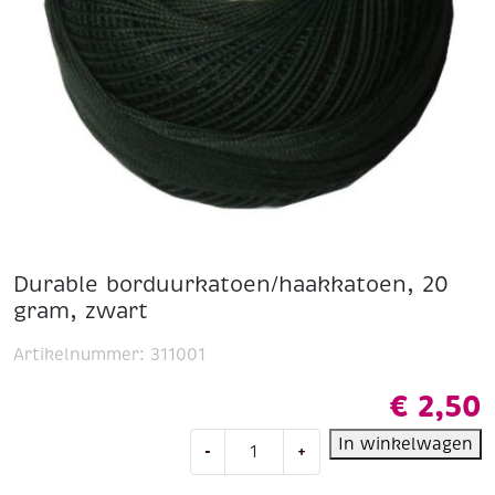
Durable borduurkatoen/haakkatoen, 20
gram, zwart
Artikelnummer:
311001
€
2,50
Durable
In winkelwagen
-
+
borduurkatoen/haakkatoen,
20