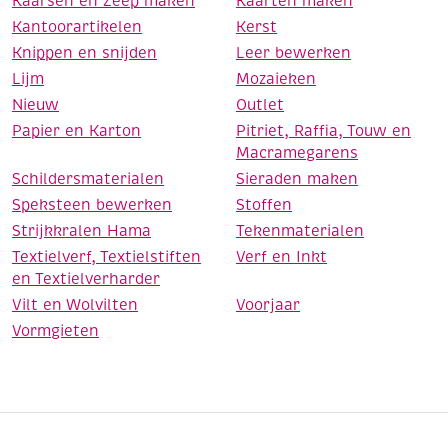
Kaarsen en Zeep maken
Kaarten maken
Kantoorartikelen
Kerst
Knippen en snijden
Leer bewerken
Lijm
Mozaieken
Nieuw
Outlet
Papier en Karton
Pitriet, Raffia, Touw en
Macramegarens
Schildersmaterialen
Sieraden maken
Speksteen bewerken
Stoffen
Strijkkralen Hama
Tekenmaterialen
Textielverf, Textielstiften
Verf en Inkt
en Textielverharder
Vilt en Wolvilten
Voorjaar
Vormgieten