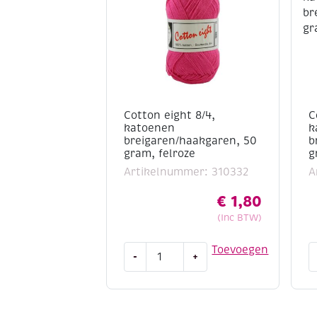
Cotton eight 8/4,
C
katoenen
k
breigaren/haakgaren, 50
b
gram, felroze
g
Artikelnummer: 310332
A
€
1,80
(Inc BTW)
Cotton
C
Toevoegen
-
+
eight
e
8/4,
8
katoenen
k
breigaren/haakgaren,
b