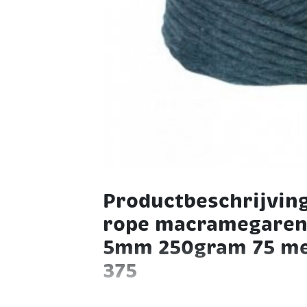
Productbeschrijvin
rope macramegaren
5mm 250gram 75 me
375
Durable Rope - Dit lekkere chunky gare