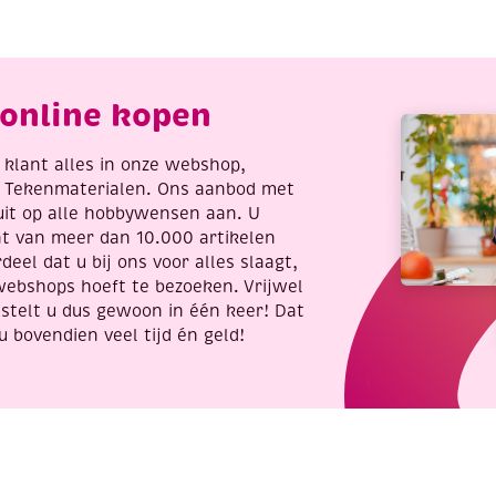
0
50
ram,
gram,
ood
lichtgeel
antal
aantal
online kopen
re klant alles in onze webshop,
t Tekenmaterialen. Ons aanbod met
uit op alle hobbywensen aan. U
nt van meer dan 10.000 artikelen
deel dat u bij ons voor alles slaagt,
webshops hoeft te bezoeken. Vrijwel
stelt u dus gewoon in één keer! Dat
u bovendien veel tijd én geld!