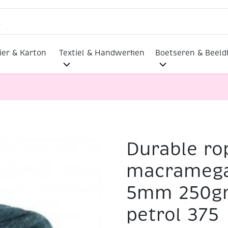
ier & Karton
Textiel & Handwerken
Boetseren & Beel
Durable ro
macramegaren/haakgaren 5mm 250gram 75 meter petrol 37
macramega
5mm 250gr
petrol 375