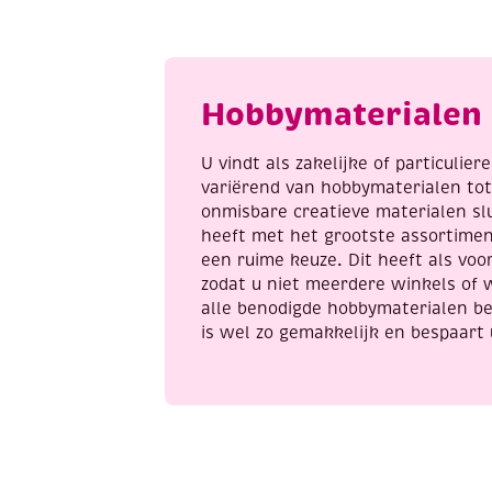
50
5
gram,
g
felroze
r
aantal
a
Hobbymaterialen 
U vindt als zakelijke of particulie
variërend van hobbymaterialen to
onmisbare creatieve materialen sl
heeft met het grootste assortime
een ruime keuze. Dit heeft als voor
zodat u niet meerdere winkels of 
alle benodigde hobbymaterialen be
is wel zo gemakkelijk en bespaart 