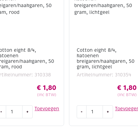
otton eight 8/4,
Cotton eight 8/4,
atoenen
katoenen
reigaren/haakgaren, 50
breigaren/haakgaren, 50
ram, rood
gram, lichtgeel
rtikelnummer: 310338
Artikelnummer: 310354
€
1,80
€
1,80
(Inc BTW)
(Inc BTW)
otton
Cotton
Toevoegen
Toevoege
-
+
-
+
ight
eight
/4,
8/4,
atoenen
katoenen
reigaren/haakgaren,
breigaren/haakgaren,