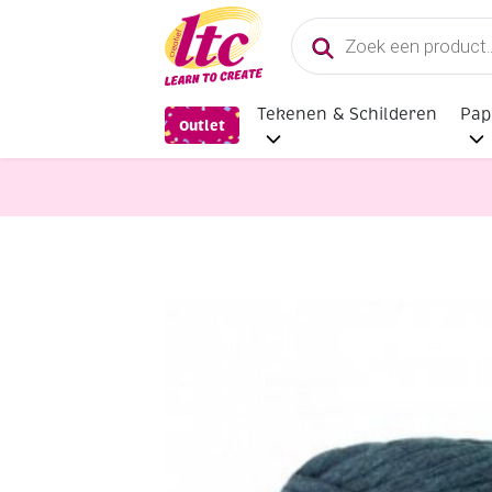
Producten
zoeken
Tekenen & Schilderen
Pap
Outlet
Handwerkgarens
Durable rope 