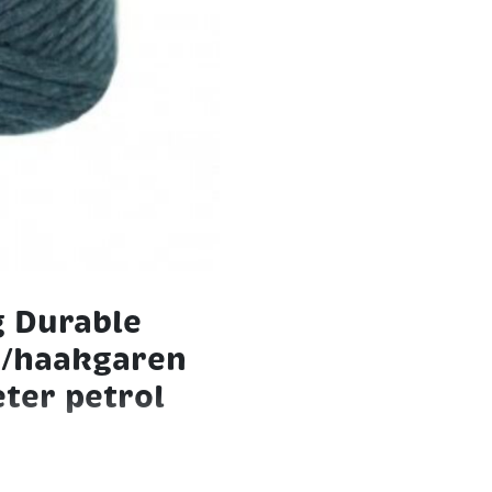
g Durable
/haakgaren
ter petrol
n bestaat uit allemaal