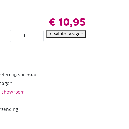
€
10,95
Durable
In winkelwagen
-
+
rope
macramegaren/haakgaren
5mm
250gram
75
meter
kelen op voorraad
petrol
kdagen
375
aantal
e
showroom
erzending