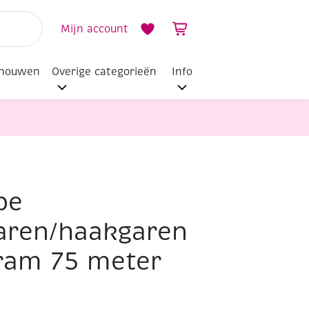
Mijn account
dhouwen
Overige categorieën
Info
pe
5
ren/haakgaren
am 75 meter