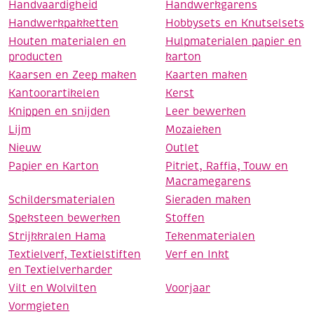
Handvaardigheid
Handwerkgarens
Handwerkpakketten
Hobbysets en Knutselsets
Houten materialen en
Hulpmaterialen papier en
producten
karton
Kaarsen en Zeep maken
Kaarten maken
Kantoorartikelen
Kerst
Knippen en snijden
Leer bewerken
Lijm
Mozaieken
Nieuw
Outlet
Papier en Karton
Pitriet, Raffia, Touw en
Macramegarens
Schildersmaterialen
Sieraden maken
Speksteen bewerken
Stoffen
Strijkkralen Hama
Tekenmaterialen
Textielverf, Textielstiften
Verf en Inkt
en Textielverharder
Vilt en Wolvilten
Voorjaar
Vormgieten