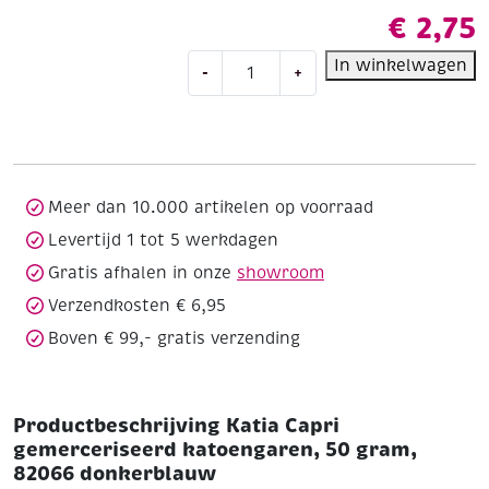
€
2,75
Katia
In winkelwagen
-
+
Capri
gemerceriseerd
katoengaren,
50
gram,
82066
Meer dan 10.000 artikelen op voorraad
donkerblauw
Levertijd 1 tot 5 werkdagen
aantal
Gratis afhalen in onze
showroom
Verzendkosten € 6,95
Boven € 99,- gratis verzending
Productbeschrijving Katia Capri
gemerceriseerd katoengaren, 50 gram,
82066 donkerblauw