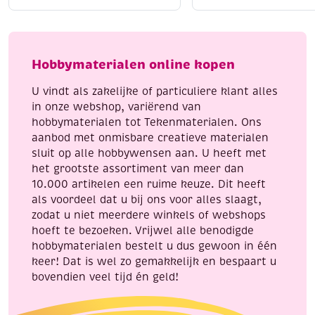
katoenen
katoenen
Liggend laten drogen
voor behoud van vorm
breigaren/haakgaren,
breigaren/haakgaren
Strijken kan op lage temperatuur (indien nodig)
10x50
50
Met Katia Capri geef je elk handwerkproject een
gram,
gram,
Hobbymaterialen online kopen
professionele en luxe uitstraling.
pastel
okergeel
kleuren
aantal
U vindt als zakelijke of particuliere klant alles
aantal
in onze webshop, variërend van
hobbymaterialen tot Tekenmaterialen. Ons
aanbod met onmisbare creatieve materialen
sluit op alle hobbywensen aan. U heeft met
het grootste assortiment van meer dan
10.000 artikelen een ruime keuze. Dit heeft
als voordeel dat u bij ons voor alles slaagt,
zodat u niet meerdere winkels of webshops
hoeft te bezoeken. Vrijwel alle benodigde
hobbymaterialen bestelt u dus gewoon in één
keer! Dat is wel zo gemakkelijk en bespaart u
bovendien veel tijd én geld!