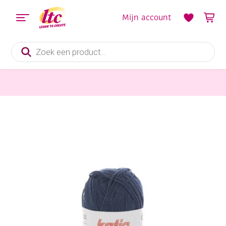
Mijn account
Producten
zoeken
Handwerkgarens
Katia Capri gemerceriseerd katoengaren, 50 gram, 82066 donkerblauw