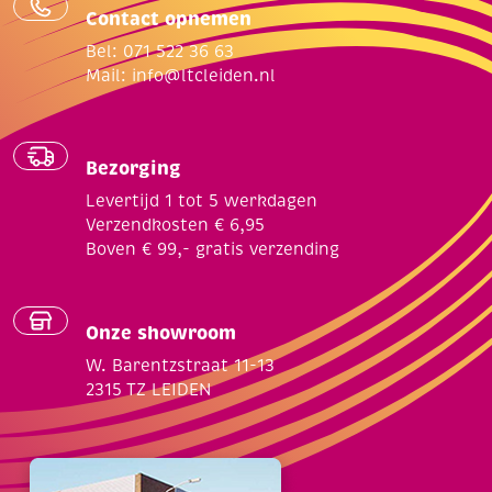
Contact opnemen
Bel: 071 522 36 63
Mail:
info@ltcleiden.nl
Bezorging
Levertijd 1 tot 5 werkdagen
Verzendkosten € 6,95
Boven € 99,- gratis verzending
Onze showroom
W. Barentzstraat 11-13
2315 TZ LEIDEN