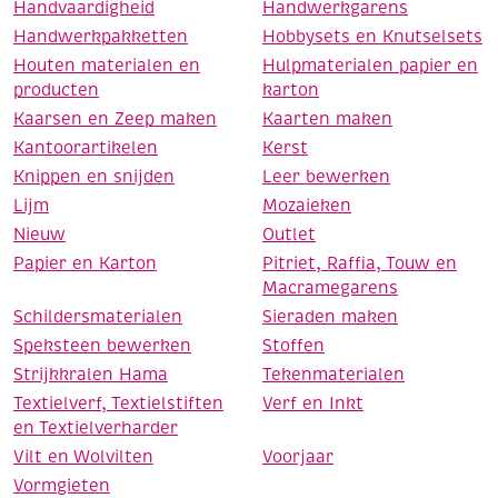
Handvaardigheid
Handwerkgarens
Handwerkpakketten
Hobbysets en Knutselsets
Houten materialen en
Hulpmaterialen papier en
producten
karton
Kaarsen en Zeep maken
Kaarten maken
Kantoorartikelen
Kerst
Knippen en snijden
Leer bewerken
Lijm
Mozaieken
Nieuw
Outlet
Papier en Karton
Pitriet, Raffia, Touw en
Macramegarens
Schildersmaterialen
Sieraden maken
Speksteen bewerken
Stoffen
Strijkkralen Hama
Tekenmaterialen
Textielverf, Textielstiften
Verf en Inkt
en Textielverharder
Vilt en Wolvilten
Voorjaar
Vormgieten