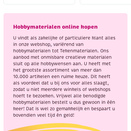
katoenen
katoenen
Liggend laten drogen
voor behoud van vorm
breigaren/haakgaren,
breigaren/haakgaren
Strijken kan op lage temperatuur (indien nodig)
50
50
Met Katia Capri geef je elk handwerkproject een
gram,
gram,
Hobbymaterialen online kopen
professionele en luxe uitstraling.
lila
felroze
aantal
aantal
U vindt als zakelijke of particuliere klant alles
in onze webshop, variërend van
hobbymaterialen tot Tekenmaterialen. Ons
aanbod met onmisbare creatieve materialen
sluit op alle hobbywensen aan. U heeft met
het grootste assortiment van meer dan
10.000 artikelen een ruime keuze. Dit heeft
als voordeel dat u bij ons voor alles slaagt,
zodat u niet meerdere winkels of webshops
hoeft te bezoeken. Vrijwel alle benodigde
hobbymaterialen bestelt u dus gewoon in één
keer! Dat is wel zo gemakkelijk en bespaart u
bovendien veel tijd én geld!