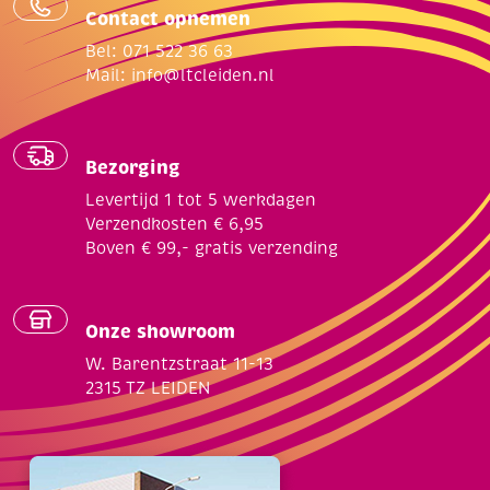
Contact opnemen
Bel: 071 522 36 63
Mail:
info@ltcleiden.nl
Bezorging
Levertijd 1 tot 5 werkdagen
Verzendkosten € 6,95
Boven € 99,- gratis verzending
Onze showroom
W. Barentzstraat 11-13
2315 TZ LEIDEN