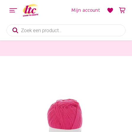
Mijn account
Producten
zoeken
Handwerkgarens
Katia Capri gemerceriseerd katoengaren, 50 gram, 82115 fuchsia