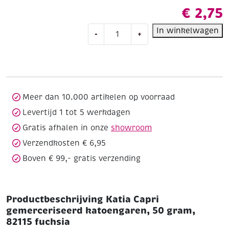
€
2,75
Katia
In winkelwagen
-
+
Capri
gemerceriseerd
katoengaren,
50
gram,
82115
Meer dan 10.000 artikelen op voorraad
fuchsia
Levertijd 1 tot 5 werkdagen
aantal
Gratis afhalen in onze
showroom
Verzendkosten € 6,95
Boven € 99,- gratis verzending
Productbeschrijving Katia Capri
gemerceriseerd katoengaren, 50 gram,
82115 fuchsia