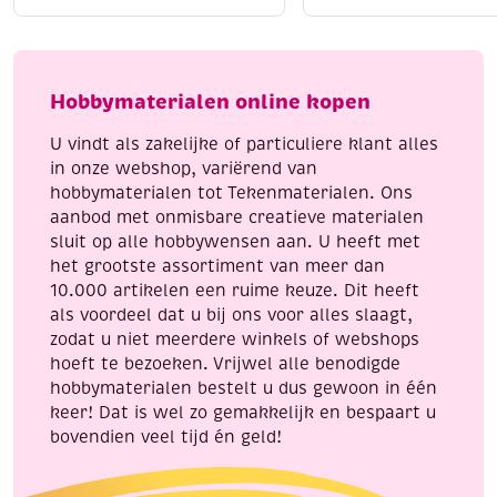
katoenen
katoenen
Liggend laten drogen
voor behoud van vorm
breigaren/haakgaren,
breigaren/haakgaren
Strijken kan op lage temperatuur (indien nodig)
50
10x50
Met Katia Capri geef je elk handwerkproject een
gram,
gram,
Hobbymaterialen online kopen
professionele en luxe uitstraling.
groen
pastel
aantal
kleuren
U vindt als zakelijke of particuliere klant alles
aantal
in onze webshop, variërend van
hobbymaterialen tot Tekenmaterialen. Ons
aanbod met onmisbare creatieve materialen
sluit op alle hobbywensen aan. U heeft met
het grootste assortiment van meer dan
10.000 artikelen een ruime keuze. Dit heeft
als voordeel dat u bij ons voor alles slaagt,
zodat u niet meerdere winkels of webshops
hoeft te bezoeken. Vrijwel alle benodigde
hobbymaterialen bestelt u dus gewoon in één
keer! Dat is wel zo gemakkelijk en bespaart u
bovendien veel tijd én geld!