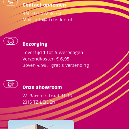
Contact opnemen
Bel: 071 522 36 63
Mail:
info@ltcleiden.nl
Bezorging
Levertijd 1 tot 5 werkdagen
Verzendkosten € 6,95
Boven € 99,- gratis verzending
Onze showroom
W. Barentzstraat 11-13
2315 TZ LEIDEN