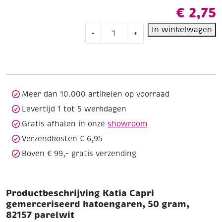
€
2,75
Katia
In winkelwagen
-
+
Capri
gemerceriseerd
katoengaren,
50
gram,
82157
Meer dan 10.000 artikelen op voorraad
parelwit
Levertijd 1 tot 5 werkdagen
aantal
Gratis afhalen in onze
showroom
Verzendkosten € 6,95
Boven € 99,- gratis verzending
Productbeschrijving Katia Capri
gemerceriseerd katoengaren, 50 gram,
82157 parelwit