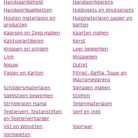
Handvaardigheid
Handwerkgarens
Handwerkpakketten
Hobbysets en Knutselsets
Houten materialen en
Hulpmaterialen papier en
producten
karton
Kaarsen en Zeep maken
Kaarten maken
Kantoorartikelen
Kerst
Knippen en snijden
Leer bewerken
Lijm
Mozaieken
Nieuw
Outlet
Papier en Karton
Pitriet, Raffia, Touw en
Macramegarens
Schildersmaterialen
Sieraden maken
Speksteen bewerken
Stoffen
Strijkkralen Hama
Tekenmaterialen
Textielverf, Textielstiften
Verf en Inkt
en Textielverharder
Vilt en Wolvilten
Voorjaar
Vormgieten