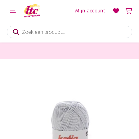
Mijn account
Producten
zoeken
Handwerkgarens
Katia Capri gemerceriseerd katoengaren, 50 gram, 82157 parelwit