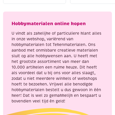
katoenen
katoenen
Liggend laten drogen
voor behoud van vorm
breigaren/haakgaren,
breigaren/haakgaren
Strijken kan op lage temperatuur (indien nodig)
50
50
Met Katia Capri geef je elk handwerkproject een
gram,
gram,
Hobbymaterialen online kopen
professionele en luxe uitstraling.
okergeel
zalm
aantal
aantal
U vindt als zakelijke of particuliere klant alles
in onze webshop, variërend van
hobbymaterialen tot Tekenmaterialen. Ons
aanbod met onmisbare creatieve materialen
sluit op alle hobbywensen aan. U heeft met
het grootste assortiment van meer dan
10.000 artikelen een ruime keuze. Dit heeft
als voordeel dat u bij ons voor alles slaagt,
zodat u niet meerdere winkels of webshops
hoeft te bezoeken. Vrijwel alle benodigde
hobbymaterialen bestelt u dus gewoon in één
keer! Dat is wel zo gemakkelijk en bespaart u
bovendien veel tijd én geld!