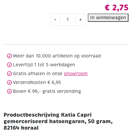
€
2,75
Katia
In winkelwagen
-
+
Capri
gemerceriseerd
katoengaren,
50
gram,
82164
Meer dan 10.000 artikelen op voorraad
koraal
Levertijd 1 tot 5 werkdagen
aantal
Gratis afhalen in onze
showroom
Verzendkosten € 6,95
Boven € 99,- gratis verzending
Productbeschrijving Katia Capri
gemerceriseerd katoengaren, 50 gram,
82164 koraal