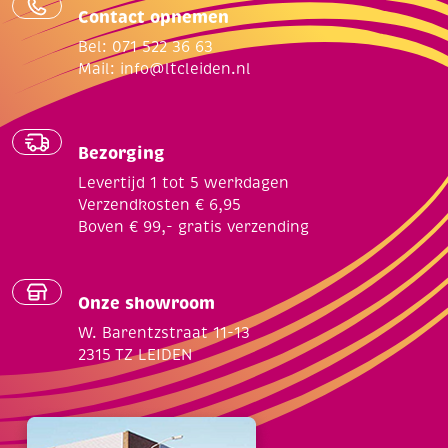
Contact opnemen
Bel: 071 522 36 63
Mail:
info@ltcleiden.nl
Bezorging
Levertijd 1 tot 5 werkdagen
Verzendkosten € 6,95
Boven € 99,- gratis verzending
Onze showroom
W. Barentzstraat 11-13
2315 TZ LEIDEN