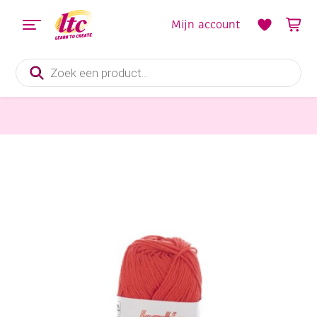
Mijn account
Producten
zoeken
Handwerkgarens
Katia Capri gemerceriseerd katoengaren, 50 gram, 82164 koraal