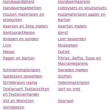
Handvaardigheid
Handwerkgarens
Handwerkpakketten
Hobbysets en Knutselsets
Houten materialen en
Hulpmaterialen papier en
producten
karton
Kaarsen en Zeep maken
Kaarten maken
Kantoorartikelen
Kerst
Knippen en snijden
Leer bewerken
Lijm
Mozaieken
Nieuw
Outlet
Papier en Karton
Pitriet, Raffia, Touw en
Macramegarens
Schildersmaterialen
Sieraden maken
Speksteen bewerken
Stoffen
Strijkkralen Hama
Tekenmaterialen
Textielverf, Textielstiften
Verf en Inkt
en Textielverharder
Vilt en Wolvilten
Voorjaar
Vormgieten