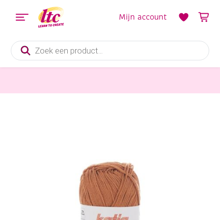
Mijn account
Producten
zoeken
Handwerkgarens
Katia Capri gemerceriseerd katoengaren, 50 gram, 82166 roestbruin