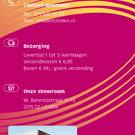
Contact opnemen
Bel: 071 522 36 63
Mail:
info@ltcleiden.nl
Bezorging
Levertijd 1 tot 5 werkdagen
Verzendkosten € 6,95
Boven € 99,- gratis verzending
Onze showroom
W. Barentzstraat 11-13
2315 TZ LEIDEN