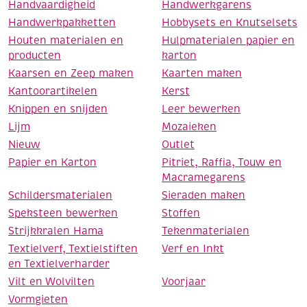
Handvaardigheid
Handwerkgarens
Handwerkpakketten
Hobbysets en Knutselsets
Houten materialen en
Hulpmaterialen papier en
producten
karton
Kaarsen en Zeep maken
Kaarten maken
Kantoorartikelen
Kerst
Knippen en snijden
Leer bewerken
Lijm
Mozaieken
Nieuw
Outlet
Papier en Karton
Pitriet, Raffia, Touw en
Macramegarens
Schildersmaterialen
Sieraden maken
Speksteen bewerken
Stoffen
Strijkkralen Hama
Tekenmaterialen
Textielverf, Textielstiften
Verf en Inkt
en Textielverharder
Vilt en Wolvilten
Voorjaar
Vormgieten