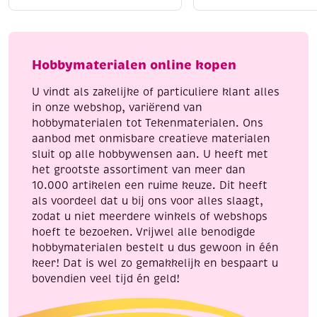
katoenen
katoenen
Liggend laten drogen
voor behoud van vorm
breigaren/haakgaren,
breigaren/haakgaren
Strijken kan op lage temperatuur (indien nodig)
50
50
Met Katia Capri geef je elk handwerkproject een
gram,
gram,
Hobbymaterialen online kopen
professionele en luxe uitstraling.
wit
blauwgroen
aantal
aantal
U vindt als zakelijke of particuliere klant alles
in onze webshop, variërend van
hobbymaterialen tot Tekenmaterialen. Ons
aanbod met onmisbare creatieve materialen
sluit op alle hobbywensen aan. U heeft met
het grootste assortiment van meer dan
10.000 artikelen een ruime keuze. Dit heeft
als voordeel dat u bij ons voor alles slaagt,
zodat u niet meerdere winkels of webshops
hoeft te bezoeken. Vrijwel alle benodigde
hobbymaterialen bestelt u dus gewoon in één
keer! Dat is wel zo gemakkelijk en bespaart u
bovendien veel tijd én geld!