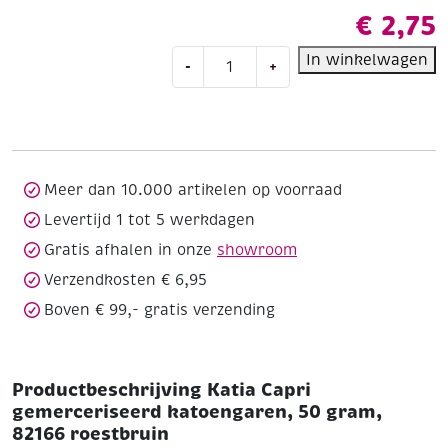
€
2,75
Katia
In winkelwagen
-
+
Capri
gemerceriseerd
katoengaren,
50
gram,
82166
Meer dan 10.000 artikelen op voorraad
roestbruin
Levertijd 1 tot 5 werkdagen
aantal
Gratis afhalen in onze
showroom
Verzendkosten € 6,95
Boven € 99,- gratis verzending
Productbeschrijving Katia Capri
gemerceriseerd katoengaren, 50 gram,
82166 roestbruin