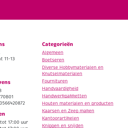
ns
Categorieën
.
Algemeen
t 11-13
Boetseren
Diverse Hobbymaterialen en
Knutselmaterialen
Fournituren
vens
Handvaardigheid
8
Handwerkpakketten
770B01
0566420872
Houten materialen en producten
Kaarsen en Zeep maken
en
Kantoorartikelen
tot 17:00 uur
Knippen en snijden