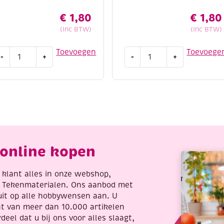
€
1,80
€
1,80
(Inc BTW)
(Inc BTW)
otton
Cotton
Toevoegen
Toevoege
 van vorm
-
+
-
+
ight
eight
indien nodig)
/4,
8/4,
atoenen
katoenen
roject een professionele
reigaren/haakgaren,
breigaren/haakgaren,
0
50
ram,
gram,
onkerblauw
pastelgroen
antal
aantal
online kopen
re klant alles in onze webshop,
t Tekenmaterialen. Ons aanbod met
uit op alle hobbywensen aan. U
nt van meer dan 10.000 artikelen
deel dat u bij ons voor alles slaagt,