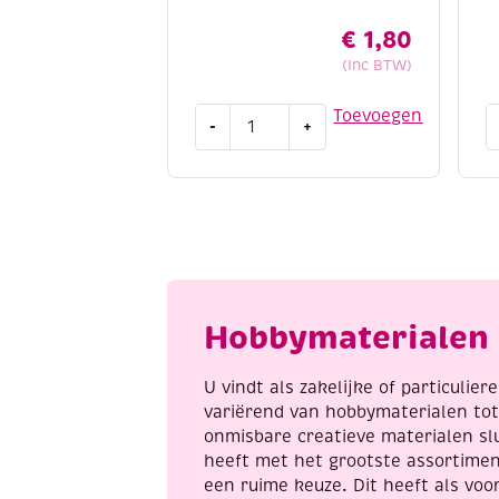
🧼 Wasbaarheid
€
1,80
(Inc BTW)
Machinewasbaar tot 30°C
Niet in de droger
Cotton
C
Toevoegen
Liggend laten drogen
voor behoud
-
+
eight
e
Strijken kan op lage temperatuur (
8/4,
8
katoenen
k
Met Katia Capri geef je elk handwerkp
breigaren/haakgaren,
b
en luxe uitstraling.
50
5
gram,
g
zalm
d
aantal
a
Hobbymaterialen 
U vindt als zakelijke of particulie
variërend van hobbymaterialen to
onmisbare creatieve materialen sl
heeft met het grootste assortime
een ruime keuze. Dit heeft als voor