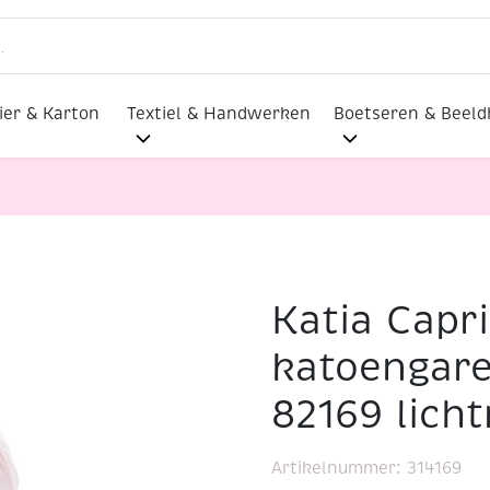
ier & Karton
Textiel & Handwerken
Boetseren & Beel
Katia Capr
erceriseerd katoengaren, 50 gram, 82169 lichtroze
katoengare
82169 licht
Artikelnummer:
314169