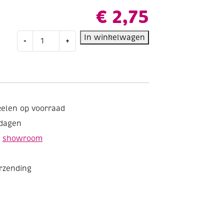
€
2,75
Katia
In winkelwagen
-
+
Capri
gemerceriseerd
katoengaren,
50
gram,
82169
kelen op voorraad
lichtroze
kdagen
aantal
e
showroom
erzending