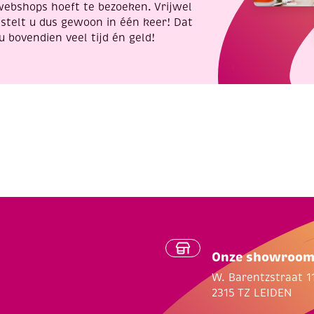
webshops hoeft te bezoeken. Vrijwel
stelt u dus gewoon in één keer! Dat
u bovendien veel tijd én geld!
Onze showroo
W. Barentzstraat 1
2315 TZ LEIDEN