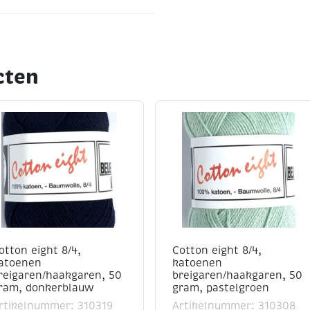
cten
ten
n amigurumi
en de volgende
mm
(iets kleiner voor
otton eight 8/4,
Cotton eight 8/4,
atoenen
katoenen
reigaren/haakgaren, 50
breigaren/haakgaren, 50
us kleinere naalden werken
ram, donkerblauw
gram, pastelgroen
rtikelnummer: 310319
Artikelnummer: 310308