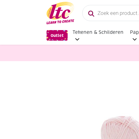
Producten
zoeken
Tekenen & Schilderen
Pap
Outlet
Handwerkgarens
Katia Capri gem