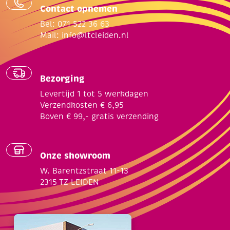
Contact opnemen
Bel: 071 522 36 63
Mail:
info@ltcleiden.nl
Bezorging
Levertijd 1 tot 5 werkdagen
Verzendkosten € 6,95
Boven € 99,- gratis verzending
Onze showroom
W. Barentzstraat 11-13
2315 TZ LEIDEN