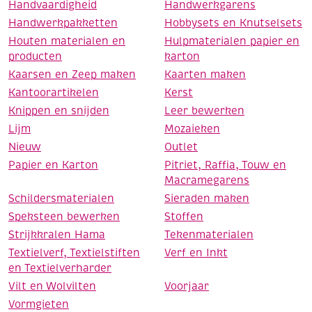
Handvaardigheid
Handwerkgarens
Handwerkpakketten
Hobbysets en Knutselsets
Houten materialen en
Hulpmaterialen papier en
producten
karton
Kaarsen en Zeep maken
Kaarten maken
Kantoorartikelen
Kerst
Knippen en snijden
Leer bewerken
Lijm
Mozaieken
Nieuw
Outlet
Papier en Karton
Pitriet, Raffia, Touw en
Macramegarens
Schildersmaterialen
Sieraden maken
Speksteen bewerken
Stoffen
Strijkkralen Hama
Tekenmaterialen
Textielverf, Textielstiften
Verf en Inkt
en Textielverharder
Vilt en Wolvilten
Voorjaar
Vormgieten