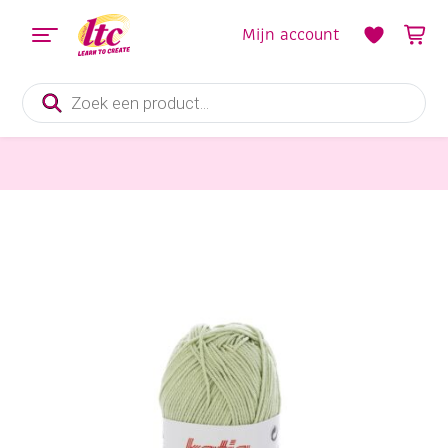
Mijn account
Producten
zoeken
Handwerkgarens
Katia Capri gemerceriseerd katoengaren, 50 gram, 82170 lichtgroen