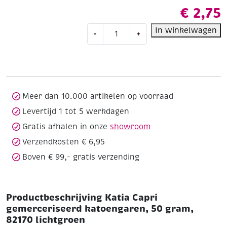
€
2,75
Katia
In winkelwagen
-
+
Capri
gemerceriseerd
katoengaren,
50
gram,
82170
Meer dan 10.000 artikelen op voorraad
lichtgroen
Levertijd 1 tot 5 werkdagen
aantal
Gratis afhalen in onze
showroom
Verzendkosten € 6,95
Boven € 99,- gratis verzending
Productbeschrijving Katia Capri
gemerceriseerd katoengaren, 50 gram,
82170 lichtgroen