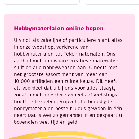
katoenen
katoenen
Liggend laten drogen
voor behoud van vorm
breigaren/haakgaren,
breigaren/haakgaren
Strijken kan op lage temperatuur (indien nodig)
10x50
50
Met Katia Capri geef je elk handwerkproject een
gram,
gram,
Hobbymaterialen online kopen
professionele en luxe uitstraling.
pastel
okergeel
kleuren
aantal
U vindt als zakelijke of particuliere klant alles
aantal
in onze webshop, variërend van
hobbymaterialen tot Tekenmaterialen. Ons
aanbod met onmisbare creatieve materialen
sluit op alle hobbywensen aan. U heeft met
het grootste assortiment van meer dan
10.000 artikelen een ruime keuze. Dit heeft
als voordeel dat u bij ons voor alles slaagt,
zodat u niet meerdere winkels of webshops
hoeft te bezoeken. Vrijwel alle benodigde
hobbymaterialen bestelt u dus gewoon in één
keer! Dat is wel zo gemakkelijk en bespaart u
bovendien veel tijd én geld!