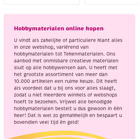
katoenen
katoenen
Liggend laten drogen
voor behoud van vorm
breigaren/haakgaren,
breigaren/haakgaren
Strijken kan op lage temperatuur (indien nodig)
50
50
Met Katia Capri geef je elk handwerkproject een
gram,
gram,
Hobbymaterialen online kopen
professionele en luxe uitstraling.
aqua
bordeaux
aantal
aantal
U vindt als zakelijke of particuliere klant alles
in onze webshop, variërend van
hobbymaterialen tot Tekenmaterialen. Ons
aanbod met onmisbare creatieve materialen
sluit op alle hobbywensen aan. U heeft met
het grootste assortiment van meer dan
10.000 artikelen een ruime keuze. Dit heeft
als voordeel dat u bij ons voor alles slaagt,
zodat u niet meerdere winkels of webshops
hoeft te bezoeken. Vrijwel alle benodigde
hobbymaterialen bestelt u dus gewoon in één
keer! Dat is wel zo gemakkelijk en bespaart u
bovendien veel tijd én geld!