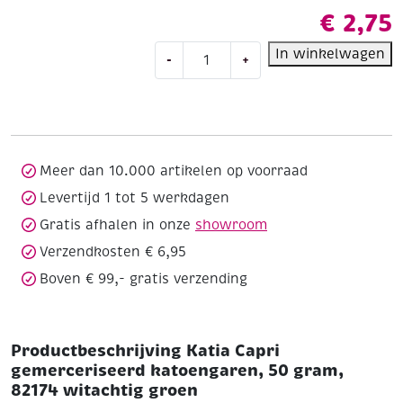
€
2,75
Katia
In winkelwagen
-
+
Capri
gemerceriseerd
katoengaren,
50
gram,
82174
Meer dan 10.000 artikelen op voorraad
witachtig
Levertijd 1 tot 5 werkdagen
groen
Gratis afhalen in onze
showroom
aantal
Verzendkosten € 6,95
Boven € 99,- gratis verzending
Productbeschrijving Katia Capri
gemerceriseerd katoengaren, 50 gram,
82174 witachtig groen