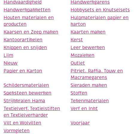
Handvaardigheid
Handwerkgarens
Handwerkpakketten
Hobbysets en Knutselsets
Houten materialen en
Hulpmaterialen papier en
producten
karton
Kaarsen en Zeep maken
Kaarten maken
Kantoorartikelen
Kerst
Knippen en snijden
Leer bewerken
Lijm
Mozaieken
Nieuw
Outlet
Papier en Karton
Pitriet, Raffia, Touw en
Macramegarens
Schildersmaterialen
Sieraden maken
Speksteen bewerken
Stoffen
Strijkkralen Hama
Tekenmaterialen
Textielverf, Textielstiften
Verf en Inkt
en Textielverharder
Vilt en Wolvilten
Voorjaar
Vormgieten