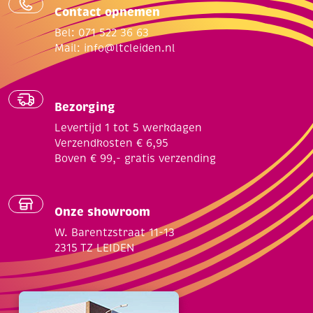
Contact opnemen
Bel: 071 522 36 63
Mail:
info@ltcleiden.nl
Bezorging
Levertijd 1 tot 5 werkdagen
Verzendkosten € 6,95
Boven € 99,- gratis verzending
Onze showroom
W. Barentzstraat 11-13
2315 TZ LEIDEN