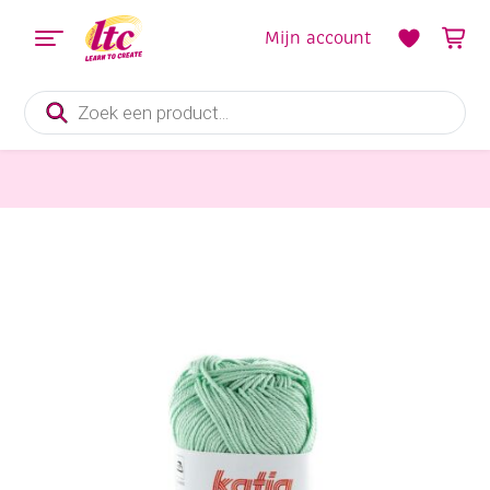
Mijn account
Producten
zoeken
Handwerkgarens
Katia Capri gemerceriseerd katoengaren, 50 gram, 82174 witachtig groen