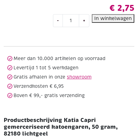
€
2,75
Katia
In winkelwagen
-
+
Capri
gemerceriseerd
katoengaren,
50
gram,
82180
Meer dan 10.000 artikelen op voorraad
lichtgeel
Levertijd 1 tot 5 werkdagen
aantal
Gratis afhalen in onze
showroom
Verzendkosten € 6,95
Boven € 99,- gratis verzending
Productbeschrijving Katia Capri
gemerceriseerd katoengaren, 50 gram,
82180 lichtgeel