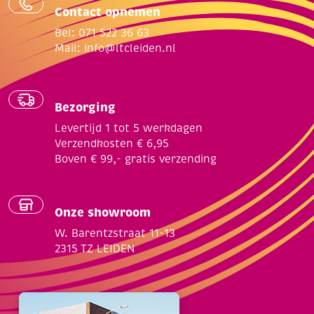
Contact opnemen
Bel: 071 522 36 63
Mail:
info@ltcleiden.nl
Bezorging
Levertijd 1 tot 5 werkdagen
Verzendkosten € 6,95
Boven € 99,- gratis verzending
Onze showroom
W. Barentzstraat 11-13
2315 TZ LEIDEN