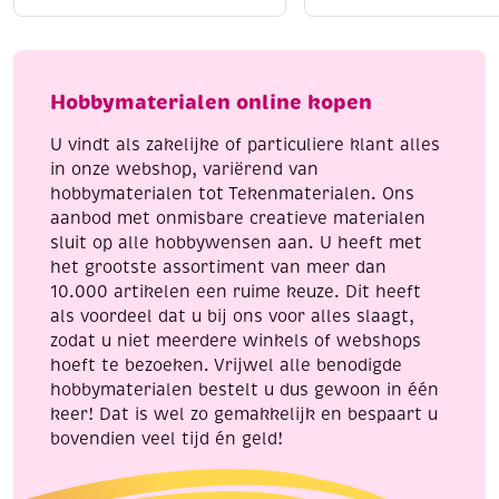
katoenen
katoenen
Liggend laten drogen
voor behoud van vorm
breigaren/haakgaren,
breigaren/haakgaren
Strijken kan op lage temperatuur (indien nodig)
50
50
Met Katia Capri geef je elk handwerkproject een
gram,
gram,
Hobbymaterialen online kopen
professionele en luxe uitstraling.
felroze
korenblauw
aantal
aantal
U vindt als zakelijke of particuliere klant alles
in onze webshop, variërend van
hobbymaterialen tot Tekenmaterialen. Ons
aanbod met onmisbare creatieve materialen
sluit op alle hobbywensen aan. U heeft met
het grootste assortiment van meer dan
10.000 artikelen een ruime keuze. Dit heeft
als voordeel dat u bij ons voor alles slaagt,
zodat u niet meerdere winkels of webshops
hoeft te bezoeken. Vrijwel alle benodigde
hobbymaterialen bestelt u dus gewoon in één
keer! Dat is wel zo gemakkelijk en bespaart u
bovendien veel tijd én geld!