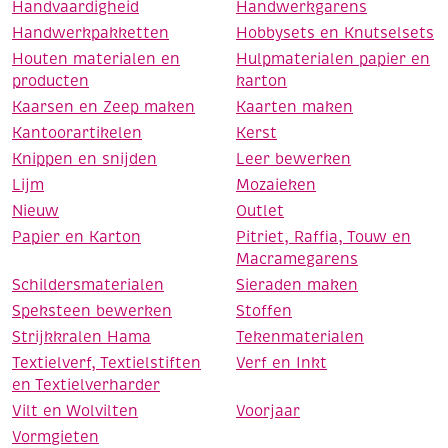
Handvaardigheid
Handwerkgarens
Handwerkpakketten
Hobbysets en Knutselsets
Houten materialen en
Hulpmaterialen papier en
producten
karton
Kaarsen en Zeep maken
Kaarten maken
Kantoorartikelen
Kerst
Knippen en snijden
Leer bewerken
Lijm
Mozaieken
Nieuw
Outlet
Papier en Karton
Pitriet, Raffia, Touw en
Macramegarens
Schildersmaterialen
Sieraden maken
Speksteen bewerken
Stoffen
Strijkkralen Hama
Tekenmaterialen
Textielverf, Textielstiften
Verf en Inkt
en Textielverharder
Vilt en Wolvilten
Voorjaar
Vormgieten