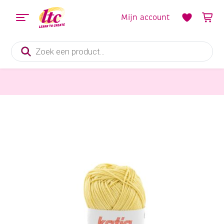
Mijn account
Producten
zoeken
Handwerkgarens
Katia Capri gemerceriseerd katoengaren, 50 gram, 82180 lichtgeel