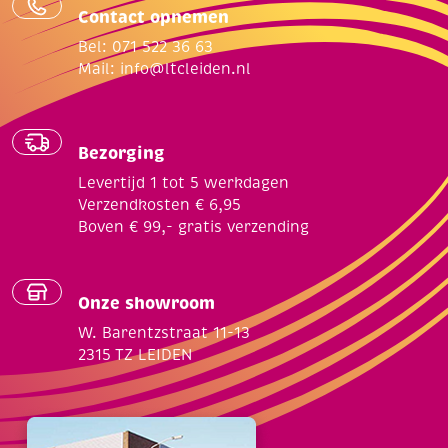
Contact opnemen
Bel: 071 522 36 63
Mail:
info@ltcleiden.nl
Bezorging
Levertijd 1 tot 5 werkdagen
Verzendkosten € 6,95
Boven € 99,- gratis verzending
Onze showroom
W. Barentzstraat 11-13
2315 TZ LEIDEN