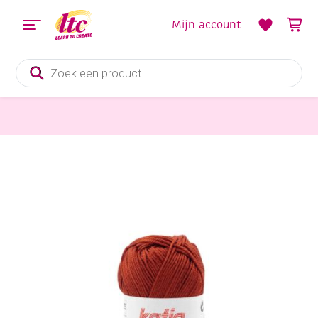
Mijn account
Producten
zoeken
Handwerkgarens
Katia Capri gemerceriseerd katoengaren, 50 gram, 82187 tomatenrood