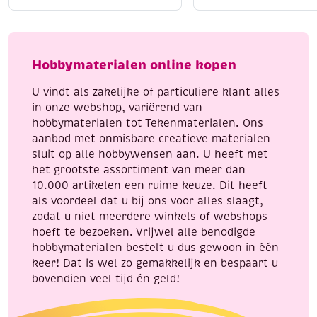
katoenen
katoenen
Liggend laten drogen
voor behoud van vorm
breigaren/haakgaren,
breigaren/haakgaren
Strijken kan op lage temperatuur (indien nodig)
50
50
Met Katia Capri geef je elk handwerkproject een
gram,
gram,
Hobbymaterialen online kopen
professionele en luxe uitstraling.
geel
groen
aantal
aantal
U vindt als zakelijke of particuliere klant alles
in onze webshop, variërend van
hobbymaterialen tot Tekenmaterialen. Ons
aanbod met onmisbare creatieve materialen
sluit op alle hobbywensen aan. U heeft met
het grootste assortiment van meer dan
10.000 artikelen een ruime keuze. Dit heeft
als voordeel dat u bij ons voor alles slaagt,
zodat u niet meerdere winkels of webshops
hoeft te bezoeken. Vrijwel alle benodigde
hobbymaterialen bestelt u dus gewoon in één
keer! Dat is wel zo gemakkelijk en bespaart u
bovendien veel tijd én geld!