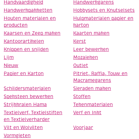
Handvaardigheid
Handwerkgarens
Handwerkpakketten
Hobbysets en Knutselsets
Houten materialen en
Hulpmaterialen papier en
producten
karton
Kaarsen en Zeep maken
Kaarten maken
Kantoorartikelen
Kerst
Knippen en snijden
Leer bewerken
Lijm
Mozaieken
Nieuw
Outlet
Papier en Karton
Pitriet, Raffia, Touw en
Macramegarens
Schildersmaterialen
Sieraden maken
Speksteen bewerken
Stoffen
Strijkkralen Hama
Tekenmaterialen
Textielverf, Textielstiften
Verf en Inkt
en Textielverharder
Vilt en Wolvilten
Voorjaar
Vormgieten