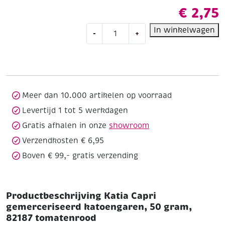
€
2,75
Katia
In winkelwagen
-
+
Capri
gemerceriseerd
katoengaren,
50
gram,
82187
Meer dan 10.000 artikelen op voorraad
tomatenrood
Levertijd 1 tot 5 werkdagen
aantal
Gratis afhalen in onze
showroom
Verzendkosten € 6,95
Boven € 99,- gratis verzending
Productbeschrijving Katia Capri
gemerceriseerd katoengaren, 50 gram,
82187 tomatenrood