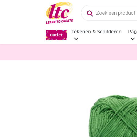
Producten
zoeken
Tekenen & Schilderen
Pap
Outlet
Handwerkgarens
Katia Capri ge