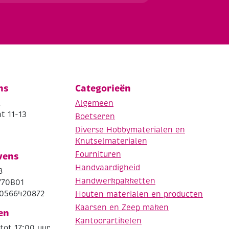
ns
Categorieën
.
Algemeen
t 11-13
Boetseren
Diverse Hobbymaterialen en
Knutselmaterialen
Fournituren
vens
Handvaardigheid
8
Handwerkpakketten
770B01
0566420872
Houten materialen en producten
Kaarsen en Zeep maken
en
Kantoorartikelen
tot 17:00 uur