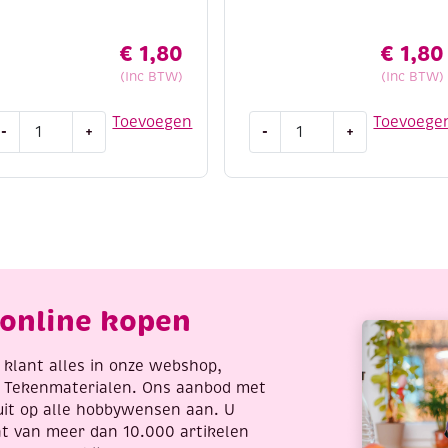
€
1,80
€
1,80
(Inc BTW)
(Inc BTW)
 van vorm
otton
Cotton
Toevoegen
Toevoege
indien nodig)
-
+
-
+
ight
eight
/4,
8/4,
roject een professionele
atoenen
katoenen
reigaren/haakgaren,
breigaren/haakgaren,
0
50
ram,
gram,
kergeel
lila
antal
aantal
online kopen
re klant alles in onze webshop,
t Tekenmaterialen. Ons aanbod met
uit op alle hobbywensen aan. U
nt van meer dan 10.000 artikelen