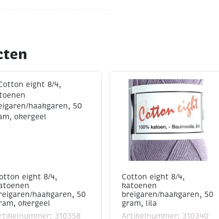
cten
ten
n amigurumi
en de volgende
mm
(iets kleiner voor
otton eight 8/4,
Cotton eight 8/4,
atoenen
katoenen
reigaren/haakgaren, 50
breigaren/haakgaren, 50
us kleinere naalden werken
ram, okergeel
gram, lila
rtikelnummer: 310358
Artikelnummer: 310340