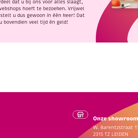
deel dat u bij ons voor alles slaagt,
webshops hoeft te bezoeken. Vrijwel
stelt u dus gewoon in één keer! Dat
u bovendien veel tijd én geld!
Onze showroo
W. Barentzstraat 1
2315 TZ LEIDEN