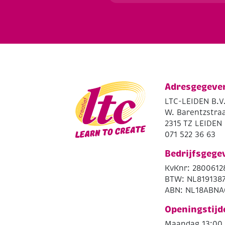
Adresgegeve
LTC-LEIDEN B.V
W. Barentzstraa
2315 TZ LEIDEN
071 522 36 63
Bedrijfsgege
KvKnr: 2800612
BTW: NL819138
ABN: NL18ABNA
Openingstijd
Maandag 13:00 