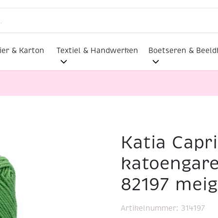
ier & Karton
Textiel & Handwerken
Boetseren & Beel
Katia Capr
merceriseerd katoengaren, 50 gram, 82197 meigroen
katoengare
82197 mei
Artikelnummer:
314197