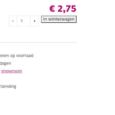
€
2,75
Katia
In winkelwagen
-
+
Capri
gemerceriseerd
katoengaren,
50
gram,
82197
kelen op voorraad
meigroen
kdagen
aantal
e
showroom
erzending