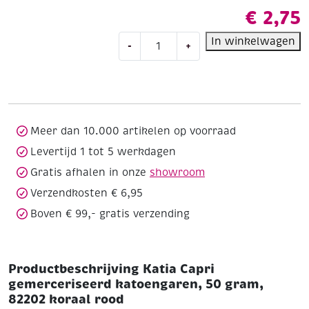
€
2,75
Katia
In winkelwagen
-
+
Capri
gemerceriseerd
katoengaren,
50
gram,
82202
Meer dan 10.000 artikelen op voorraad
koraal
Levertijd 1 tot 5 werkdagen
rood
Gratis afhalen in onze
showroom
aantal
Verzendkosten € 6,95
Boven € 99,- gratis verzending
Productbeschrijving Katia Capri
gemerceriseerd katoengaren, 50 gram,
82202 koraal rood