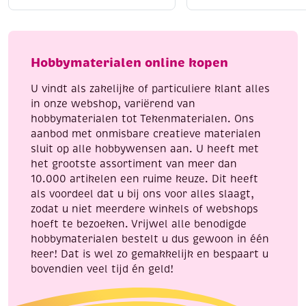
katoenen
katoenen
Liggend laten drogen
voor behoud van vorm
breigaren/haakgaren,
breigaren/haakgaren
Strijken kan op lage temperatuur (indien nodig)
50
50
Met Katia Capri geef je elk handwerkproject een
gram,
gram,
Hobbymaterialen online kopen
professionele en luxe uitstraling.
blauwgroen
lila
aantal
aantal
U vindt als zakelijke of particuliere klant alles
in onze webshop, variërend van
hobbymaterialen tot Tekenmaterialen. Ons
aanbod met onmisbare creatieve materialen
sluit op alle hobbywensen aan. U heeft met
het grootste assortiment van meer dan
10.000 artikelen een ruime keuze. Dit heeft
als voordeel dat u bij ons voor alles slaagt,
zodat u niet meerdere winkels of webshops
hoeft te bezoeken. Vrijwel alle benodigde
hobbymaterialen bestelt u dus gewoon in één
keer! Dat is wel zo gemakkelijk en bespaart u
bovendien veel tijd én geld!