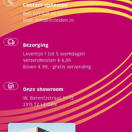
Contact opnemen
Bel: 071 522 36 63
Mail:
info@ltcleiden.nl
Bezorging
Levertijd 1 tot 5 werkdagen
Verzendkosten € 6,95
Boven € 99,- gratis verzending
Onze showroom
W. Barentzstraat 11-13
2315 TZ LEIDEN