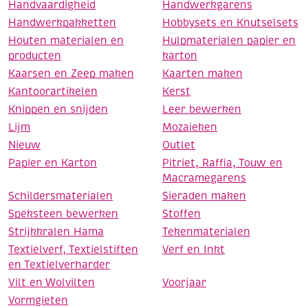
Handvaardigheid
Handwerkgarens
Handwerkpakketten
Hobbysets en Knutselsets
Houten materialen en
Hulpmaterialen papier en
producten
karton
Kaarsen en Zeep maken
Kaarten maken
Kantoorartikelen
Kerst
Knippen en snijden
Leer bewerken
Lijm
Mozaieken
Nieuw
Outlet
Papier en Karton
Pitriet, Raffia, Touw en
Macramegarens
Schildersmaterialen
Sieraden maken
Speksteen bewerken
Stoffen
Strijkkralen Hama
Tekenmaterialen
Textielverf, Textielstiften
Verf en Inkt
en Textielverharder
Vilt en Wolvilten
Voorjaar
Vormgieten