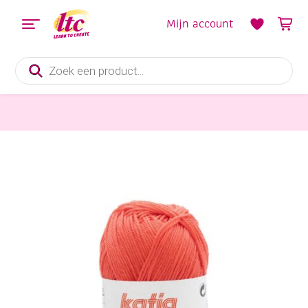
Mijn account
Producten
zoeken
Handwerkgarens
Katia Capri gemerceriseerd katoengaren, 50 gram, 82202 koraal rood