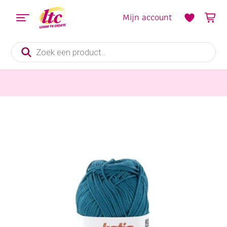
Mijn account
Producten
zoeken
Handwerkgarens
Katia Capri gemerceriseerd katoengaren, 50 gram, 82208 perzisch blauw