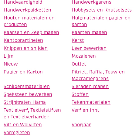
Handvaardigheid
Handwerkgarens
Handwerkpakketten
Hobbysets en Knutselsets
Houten materialen en
Hulpmaterialen papier en
producten
karton
Kaarsen en Zeep maken
Kaarten maken
Kantoorartikelen
Kerst
Knippen en snijden
Leer bewerken
Lijm
Mozaieken
Nieuw
Outlet
Papier en Karton
Pitriet, Raffia, Touw en
Macramegarens
Schildersmaterialen
Sieraden maken
Speksteen bewerken
Stoffen
Strijkkralen Hama
Tekenmaterialen
Textielverf, Textielstiften
Verf en Inkt
en Textielverharder
Vilt en Wolvilten
Voorjaar
Vormgieten