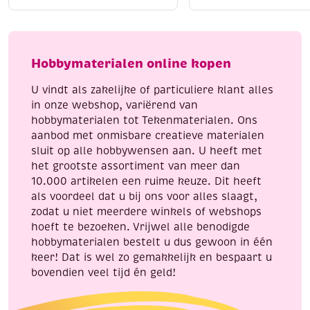
katoenen
katoenen
Liggend laten drogen
voor behoud van vorm
breigaren/haakgaren,
breigaren/haakgaren
Strijken kan op lage temperatuur (indien nodig)
50
50
Met Katia Capri geef je elk handwerkproject een
gram,
gram,
Hobbymaterialen online kopen
professionele en luxe uitstraling.
zalm
lichtgroen
aantal
aantal
U vindt als zakelijke of particuliere klant alles
in onze webshop, variërend van
hobbymaterialen tot Tekenmaterialen. Ons
aanbod met onmisbare creatieve materialen
sluit op alle hobbywensen aan. U heeft met
het grootste assortiment van meer dan
10.000 artikelen een ruime keuze. Dit heeft
als voordeel dat u bij ons voor alles slaagt,
zodat u niet meerdere winkels of webshops
hoeft te bezoeken. Vrijwel alle benodigde
hobbymaterialen bestelt u dus gewoon in één
keer! Dat is wel zo gemakkelijk en bespaart u
bovendien veel tijd én geld!