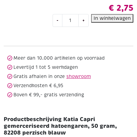
€
2,75
Katia
In winkelwagen
-
+
Capri
gemerceriseerd
katoengaren,
50
gram,
82208
Meer dan 10.000 artikelen op voorraad
perzisch
Levertijd 1 tot 5 werkdagen
blauw
Gratis afhalen in onze
showroom
aantal
Verzendkosten € 6,95
Boven € 99,- gratis verzending
Productbeschrijving Katia Capri
gemerceriseerd katoengaren, 50 gram,
82208 perzisch blauw