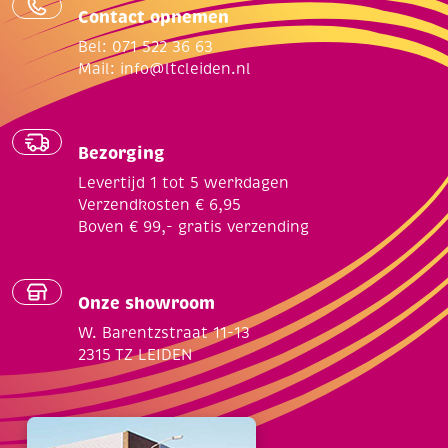
Contact opnemen
Bel: 071 522 36 63
Mail:
info@ltcleiden.nl
Bezorging
Levertijd 1 tot 5 werkdagen
Verzendkosten € 6,95
Boven € 99,- gratis verzending
Onze showroom
W. Barentzstraat 11-13
2315 TZ LEIDEN