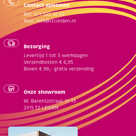
Contact opnemen
Bel: 071 522 36 63
Mail:
info@ltcleiden.nl
Bezorging
Levertijd 1 tot 5 werkdagen
Verzendkosten € 6,95
Boven € 99,- gratis verzending
Onze showroom
W. Barentzstraat 11-13
2315 TZ LEIDEN