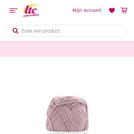
Mijn account
Producten
zoeken
Handwerkgarens
Katia Capri gemerceriseerd katoengaren, 50 gram, 82211 porselein