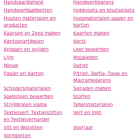
Handvaardigheid
Handwerkgarens
Handwerkpakketten
Hobbysets en Knutselsets
Houten materialen en
Hulpmaterialen papier en
producten
karton
Kaarsen en Zeep maken
Kaarten maken
Kantoorartikelen
Kerst
Knippen en snijden
Leer bewerken
Lijm
Mozaieken
Nieuw
Outlet
Papier en Karton
Pitriet, Raffia, Touw en
Macramegarens
Schildersmaterialen
Sieraden maken
Speksteen bewerken
Stoffen
Strijkkralen Hama
Tekenmaterialen
Textielverf, Textielstiften
Verf en Inkt
en Textielverharder
Vilt en Wolvilten
Voorjaar
Vormgieten