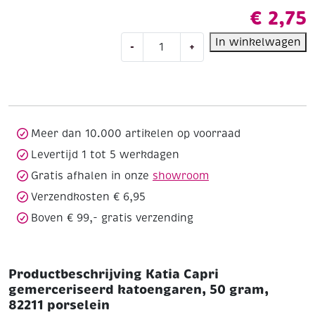
€
2,75
Katia
In winkelwagen
-
+
Capri
gemerceriseerd
katoengaren,
50
gram,
82211
Meer dan 10.000 artikelen op voorraad
porselein
Levertijd 1 tot 5 werkdagen
aantal
Gratis afhalen in onze
showroom
Verzendkosten € 6,95
Boven € 99,- gratis verzending
Productbeschrijving Katia Capri
gemerceriseerd katoengaren, 50 gram,
82211 porselein