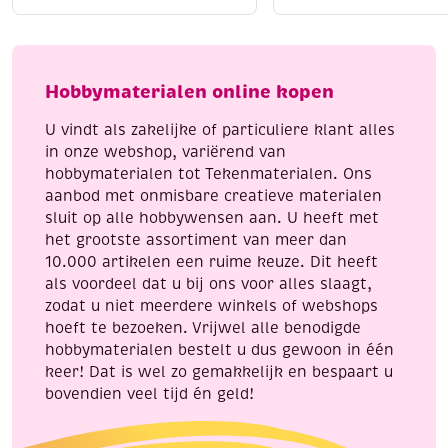
katoenen
katoenen
Liggend laten drogen
voor behoud van vorm
breigaren/haakgaren,
breigaren/haakgaren
Strijken kan op lage temperatuur (indien nodig)
50
50
Met Katia Capri geef je elk handwerkproject een
gram,
gram,
Hobbymaterialen online kopen
professionele en luxe uitstraling.
korenblauw
lichtgeel
aantal
aantal
U vindt als zakelijke of particuliere klant alles
in onze webshop, variërend van
hobbymaterialen tot Tekenmaterialen. Ons
aanbod met onmisbare creatieve materialen
sluit op alle hobbywensen aan. U heeft met
het grootste assortiment van meer dan
10.000 artikelen een ruime keuze. Dit heeft
als voordeel dat u bij ons voor alles slaagt,
zodat u niet meerdere winkels of webshops
hoeft te bezoeken. Vrijwel alle benodigde
hobbymaterialen bestelt u dus gewoon in één
keer! Dat is wel zo gemakkelijk en bespaart u
bovendien veel tijd én geld!