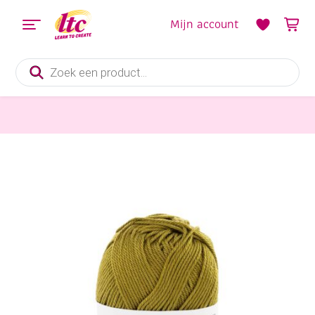
Mijn account
Producten
zoeken
Handwerkgarens
Katia Capri gemerceriseerd katoengaren, 50 gram, 82213 kaki