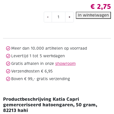
€
2,75
Katia
In winkelwagen
-
+
Capri
gemerceriseerd
katoengaren,
50
gram,
82213
Meer dan 10.000 artikelen op voorraad
kaki
Levertijd 1 tot 5 werkdagen
aantal
Gratis afhalen in onze
showroom
Verzendkosten € 6,95
Boven € 99,- gratis verzending
Productbeschrijving Katia Capri
gemerceriseerd katoengaren, 50 gram,
82213 kaki