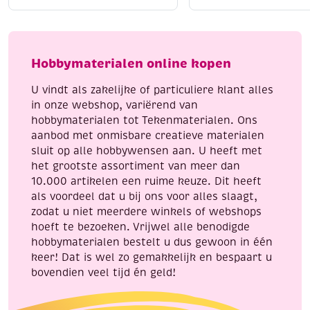
katoenen
katoenen
Liggend laten drogen
voor behoud van vorm
breigaren/haakgaren,
breigaren/haakgaren
Strijken kan op lage temperatuur (indien nodig)
50
50
Met Katia Capri geef je elk handwerkproject een
gram,
gram,
Hobbymaterialen online kopen
professionele en luxe uitstraling.
donkerblauw
felroze
aantal
aantal
U vindt als zakelijke of particuliere klant alles
in onze webshop, variërend van
hobbymaterialen tot Tekenmaterialen. Ons
aanbod met onmisbare creatieve materialen
sluit op alle hobbywensen aan. U heeft met
het grootste assortiment van meer dan
10.000 artikelen een ruime keuze. Dit heeft
als voordeel dat u bij ons voor alles slaagt,
zodat u niet meerdere winkels of webshops
hoeft te bezoeken. Vrijwel alle benodigde
hobbymaterialen bestelt u dus gewoon in één
keer! Dat is wel zo gemakkelijk en bespaart u
bovendien veel tijd én geld!