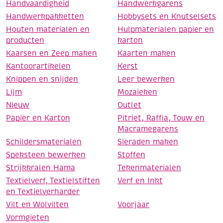
Handvaardigheid
Handwerkgarens
Handwerkpakketten
Hobbysets en Knutselsets
Houten materialen en
Hulpmaterialen papier en
producten
karton
Kaarsen en Zeep maken
Kaarten maken
Kantoorartikelen
Kerst
Knippen en snijden
Leer bewerken
Lijm
Mozaieken
Nieuw
Outlet
Papier en Karton
Pitriet, Raffia, Touw en
Macramegarens
Schildersmaterialen
Sieraden maken
Speksteen bewerken
Stoffen
Strijkkralen Hama
Tekenmaterialen
Textielverf, Textielstiften
Verf en Inkt
en Textielverharder
Vilt en Wolvilten
Voorjaar
Vormgieten