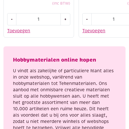
(Inc BTW)
Cotton
Cotton
-
+
-
eight
eight
8/4,
8/4,
Toevoegen
Toevoegen
katoenen
katoenen
breigaren/haakgaren,
breigaren/haakgaren
50
50
gram,
gram,
Hobbymaterialen online kopen
roze
lila
aantal
aantal
U vindt als zakelijke of particuliere klant alles
in onze webshop, variërend van
hobbymaterialen tot Tekenmaterialen. Ons
aanbod met onmisbare creatieve materialen
sluit op alle hobbywensen aan. U heeft met
het grootste assortiment van meer dan
10.000 artikelen een ruime keuze. Dit heeft
als voordeel dat u bij ons voor alles slaagt,
zodat u niet meerdere winkels of webshops
hoeft te bezoeken. Vrijwel alle benodigde