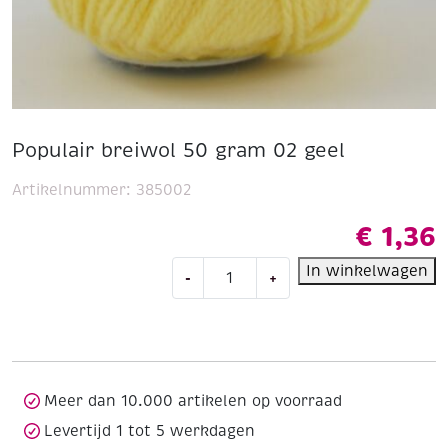
Populair breiwol 50 gram 02 geel
Artikelnummer:
385002
€
1,36
Populair
In winkelwagen
-
+
breiwol
50
gram
02
geel
aantal
Meer dan 10.000 artikelen op voorraad
Levertijd 1 tot 5 werkdagen