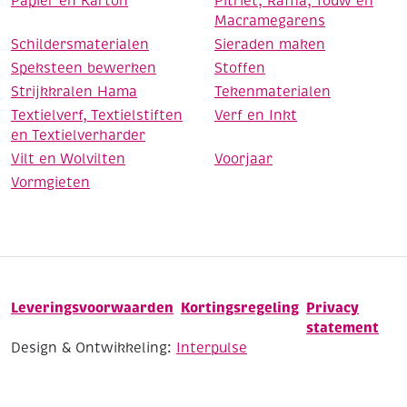
Papier en Karton
Pitriet, Raffia, Touw en
Macramegarens
Schildersmaterialen
Sieraden maken
Speksteen bewerken
Stoffen
Strijkkralen Hama
Tekenmaterialen
Textielverf, Textielstiften
Verf en Inkt
en Textielverharder
Vilt en Wolvilten
Voorjaar
Vormgieten
Leveringsvoorwaarden
Kortingsregeling
Privacy
statement
Design & Ontwikkeling:
Interpulse