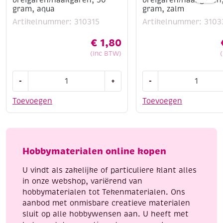
gram, aqua
gram, zalm
Artikelnummer: 310315
Artikelnummer: 3103
€
1,80
(Inc BTW)
Cotton
Cotton
-
+
-
eight
eight
8/4,
8/4,
Toevoegen
Toevoegen
katoenen
katoenen
breigaren/haakgaren,
breigaren/haakgaren
50
50
gram,
gram,
Hobbymaterialen online kopen
aqua
zalm
aantal
aantal
U vindt als zakelijke of particuliere klant alles
in onze webshop, variërend van
hobbymaterialen tot Tekenmaterialen. Ons
aanbod met onmisbare creatieve materialen
sluit op alle hobbywensen aan. U heeft met