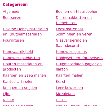
Categorieën
Algemeen
Boeken en Kleurboeken
Boetseren
Dierenpakketten en
toebehoren
Diverse Hobbymaterialen
Feestmateriaal,
en Knutselmaterialen
Schminken en Veren
Fournituren
Glasversiering en
Raamdecoratie
Handvaardigheid
Handwerkgarens
Handwerkpakketten
Hobbysets en Knutselsets
Houten materialen en
Hulpmaterialen papier en
producten
karton
Kaarsen en Zeep maken
Kaarten maken
Kantoorartikelen
Kerst
Knippen en snijden
Leer bewerken
Lijm
Mozaieken
Nieuw
Outlet