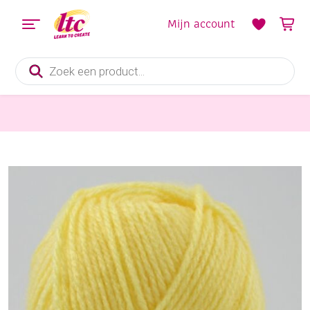
Mijn account
Producten
zoeken
Handwerkgarens
Populair breiwol 50 gram 02 geel