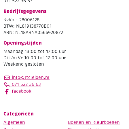
071 522 36 63
Bedrijfsgegevens
KvKnr: 28006128
BTW: NL819138770B01
ABN: NL18ABNA0566420872
Openingstijden
Maandag 13:00 tot 17:00 uur
Di t/m Vr 10:00 tot 17:00 uur
Weekend gesloten
info@ltcleiden.nl
071 522 36 63
facebook
Categorieën
Algemeen
Boeken en Kleurboeken