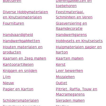
Boetseren
Dierenpakketten en
toebehoren
Diverse Hobbymaterialen
Feestmateriaal,
en Knutselmaterialen
Schminken en Veren
Fournituren
Glasversiering en
Raamdecoratie
Handvaardigheid
Handwerkgarens
Handwerkpakketten
Hobbysets en Knutselsets
Houten materialen en
Hulpmaterialen papier en
producten
karton
Kaarsen en Zeep maken
Kaarten maken
Kantoorartikelen
Kerst
Knippen en snijden
Leer bewerken
Lijm
Mozaieken
Nieuw
Outlet
Papier en Karton
Pitriet, Raffia, Touw en
Macramegarens
Schildersmaterialen
Sieraden maken