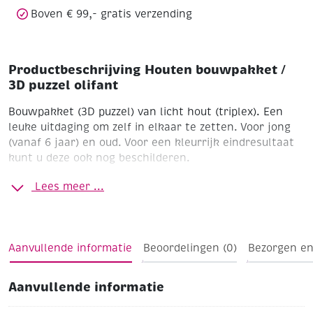
Boven € 99,- gratis verzending
Productbeschrijving Houten bouwpakket /
3D puzzel olifant
Bouwpakket (3D puzzel) van licht hout (triplex). Een
leuke uitdaging om zelf in elkaar te zetten. Voor jong
(vanaf 6 jaar) en oud. Voor een kleurrijk eindresultaat
kunt u deze ook nog beschilderen.
Olifant
4 platen 19 x 24 cm, objectgrootte 22 x 15 cm
Lees meer ...
Aantal stukjes 53
Moeilijkheidsgraad: gemiddeld
Inclusief instructie
Tip : Sommige deeltjes worden
gelijmd. Voor een kleine flacon houtlijm zie artikel
190916
Aanvullende informatie
Beoordelingen (0)
Bezorgen en
Aanvullende informatie