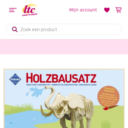
Mijn account
Producten
zoeken
Hobbysets en Knutselsets
Houten bouwpakket / 3D puzzel olifant