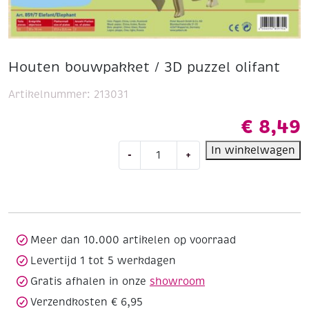
Houten bouwpakket / 3D puzzel olifant
Artikelnummer:
213031
€
8,49
Houten
In winkelwagen
-
+
bouwpakket
/
3D
puzzel
olifant
aantal
Meer dan 10.000 artikelen op voorraad
Levertijd 1 tot 5 werkdagen
Gratis afhalen in onze
showroom
Verzendkosten € 6,95