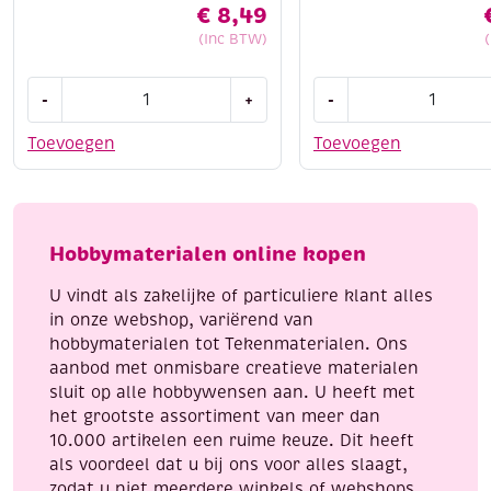
€
8,49
(Inc BTW)
Houten
Houten
-
+
-
bouwpakket
bouwpakket
/
/
Toevoegen
Toevoegen
3D
3D
puzzel
puzzel
Brontosaurus
krokodil
aantal
aantal
Hobbymaterialen online kopen
U vindt als zakelijke of particuliere klant alles
in onze webshop, variërend van
hobbymaterialen tot Tekenmaterialen. Ons
aanbod met onmisbare creatieve materialen
sluit op alle hobbywensen aan. U heeft met
het grootste assortiment van meer dan
10.000 artikelen een ruime keuze. Dit heeft
als voordeel dat u bij ons voor alles slaagt,
zodat u niet meerdere winkels of webshops