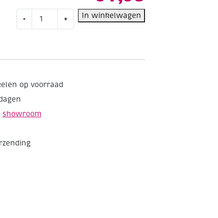
Houten
In winkelwagen
-
+
bouwpakket
/
3D
puzzel
uil
aantal
kelen op voorraad
kdagen
e
showroom
erzending