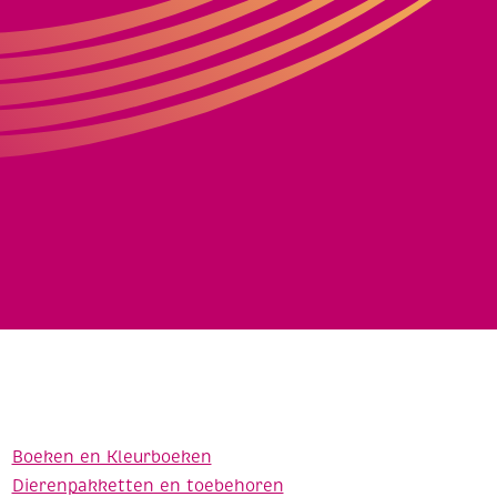
Boeken en Kleurboeken
Dierenpakketten en toebehoren