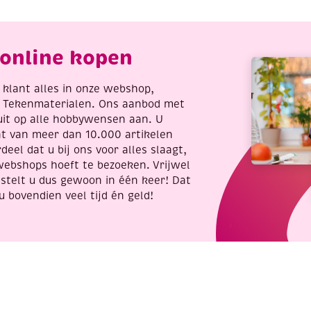
an
beren
ik
aantal
arton,
online kopen
aan
antal
re klant alles in onze webshop,
t Tekenmaterialen. Ons aanbod met
uit op alle hobbywensen aan. U
nt van meer dan 10.000 artikelen
deel dat u bij ons voor alles slaagt,
webshops hoeft te bezoeken. Vrijwel
stelt u dus gewoon in één keer! Dat
u bovendien veel tijd én geld!