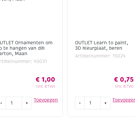
UTLET Ornamenten om
OUTLET Learn to paint,
p te hangen van dik
3D kleurplaat, beren
arton, Maan
Artikelnummer: 15024
rtikelnummer: 45031
€
1,00
€
0,75
(Inc BTW)
(Inc BTW)
UTLET
OUTLET
Toevoegen
Toevoege
-
+
-
+
rnamenten
Learn
m
to
p
paint,
e
3D
angen
kleurplaat,