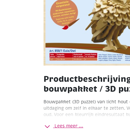
Productbeschrijvin
bouwpakket / 3D puz
Bouwpakket (3D puzzel) van licht hout (
uitdaging om zelf in elkaar te zetten. V
oud. Voor een kleurrijk eindresultaat 
beschilderen.
Lees meer ...