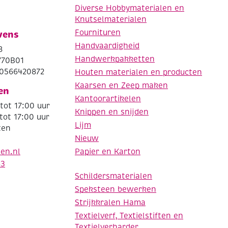
Diverse Hobbymaterialen en
Knutselmaterialen
Fournituren
vens
Handvaardigheid
8
Handwerkpakketten
770B01
0566420872
Houten materialen en producten
Kaarsen en Zeep maken
en
Kantoorartikelen
tot 17:00 uur
Knippen en snijden
tot 17:00 uur
Lijm
ten
Nieuw
Papier en Karton
den.nl
63
Schildersmaterialen
Speksteen bewerken
Strijkkralen Hama
Textielverf, Textielstiften en
Textielverharder