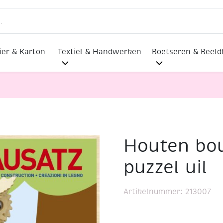
ier & Karton
Textiel & Handwerken
Boetseren & Beel
Houten bo
 bouwpakket / 3D puzzel uil
puzzel uil
Artikelnummer:
213007