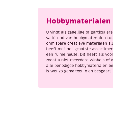
van
v
puppies,
d
incl.
k
Hobbymaterialen 
penseel
M
en
a
8
U vindt als zakelijke of particulie
napjes
variërend van hobbymaterialen to
verf,
onmisbare creatieve materialen sl
aantal
heeft met het grootste assortime
een ruime keuze. Dit heeft als voor
zodat u niet meerdere winkels of 
alle benodigde hobbymaterialen be
is wel zo gemakkelijk en bespaart 