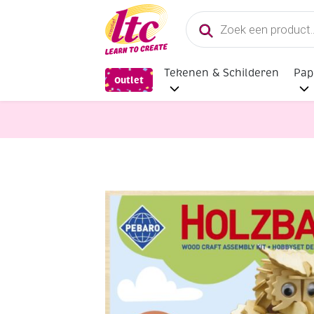
Producten
zoeken
Tekenen & Schilderen
Pap
Outlet
Hobbysets en Knutselsets
Houten