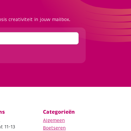
osis creativiteit in jouw mailbox.
ns
Categorieën
.
Algemeen
t 11-13
Boetseren