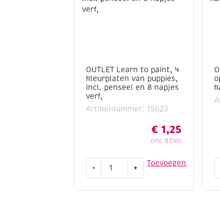
OUTLET Learn to paint, 4
O
kleurplaten van puppies,
o
incl. penseel en 8 napjes
k
verf,
A
Artikelnummer: 15023
€
1,25
(Inc BTW)
OUTLET
O
Toevoegen
-
+
Learn
O
to
o
paint,
o
4
t
kleurplaten
h