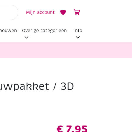
Mijn account
dhouwen
Overige categorieën
Info
uwpakket / 3D
€
7,95