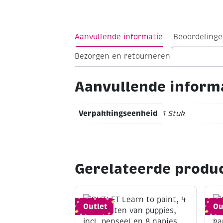
Uil
Afmeting 10 x 18 cm
Aantal stukjes 
moeilijk
Inclusief instructie
Tip : Sommi
gelijmd. Voor een kleine flacon houtlijm
Aanvullende informatie
Beoordelinge
Bezorgen en retourneren
Aanvullende inform
Verpakkingseenheid
1 Stuk
Gerelateerde produ
Outlet
Ou