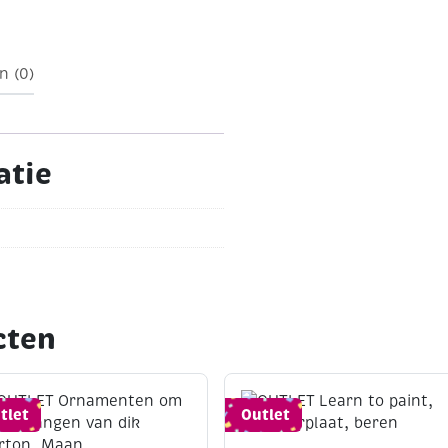
147
Moeilijkheidsgraad:
ge deeltjes worden
 zie artikel 190916
n (0)
atie
cten
tlet
Outlet