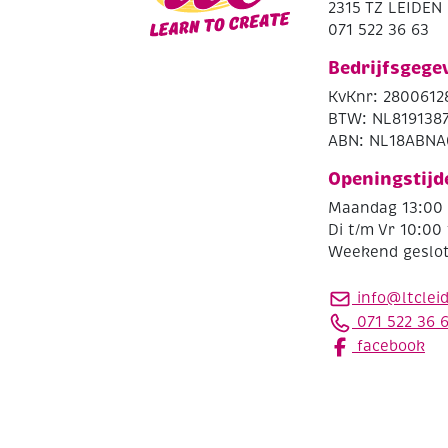
2315 TZ LEIDEN
071 522 36 63
Bedrijfsgege
KvKnr: 2800612
BTW: NL819138
ABN: NL18ABNA
Openingstijd
Maandag 13:00 
Di t/m Vr 10:00 
Weekend geslo
info@ltclei
071 522 36 
facebook