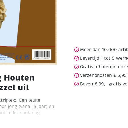
Meer dan 10.000 arti
Levertijd 1 tot 5 wer
Gratis afhalen in onz
g Houten
Verzendkosten € 6,95
Boven € 99,- gratis v
zel uil
triplex). Een leuke
oor jong (vanaf 6 jaar) en
kunt u deze ook nog