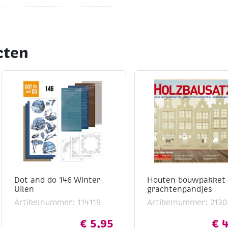
cten
Dot and do 146 Winter
Houten bouwpakket /
Uilen
grachtenpandjes
Artikelnummer: 114119
Artikelnummer: 213
€
5,95
€
4