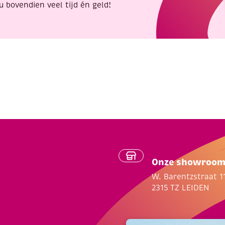
u bovendien veel tijd én geld!
Onze showroo
W. Barentzstraat 1
2315 TZ LEIDEN