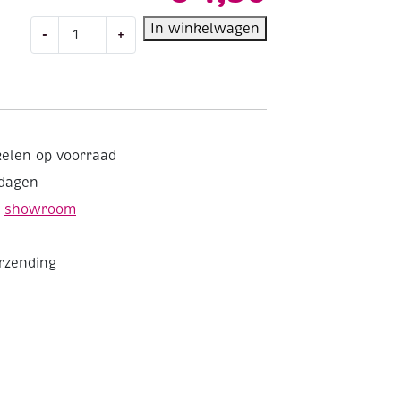
Houten
In winkelwagen
-
+
bouwpakket
/
Kerstboom
decoratie
2
aantal
kelen op voorraad
kdagen
e
showroom
erzending