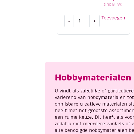
(Inc BTW)
Dot
Toevoegen
-
+
and
do
186
Red
Holly
Berries
aantal
Hobbymaterialen 
U vindt als zakelijke of particulie
variërend van hobbymaterialen to
onmisbare creatieve materialen sl
heeft met het grootste assortime
een ruime keuze. Dit heeft als voor
zodat u niet meerdere winkels of 
alle benodigde hobbymaterialen be