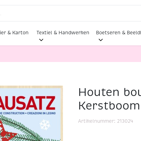
ier & Karton
Textiel & Handwerken
Boetseren & Beel
Houten bo
 bouwpakket / Kerstboom decoratie 2
Kerstboom 
Artikelnummer:
213024