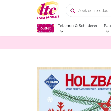
Producten
zoeken
Tekenen & Schilderen
Pap
Outlet
Hobbysets en Knutselsets
Houten