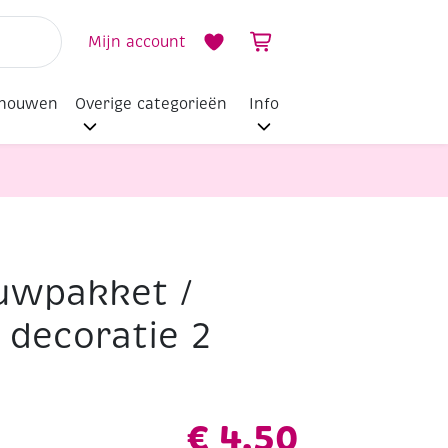
Mijn account
dhouwen
Overige categorieën
Info
uwpakket /
decoratie 2
€
4,50