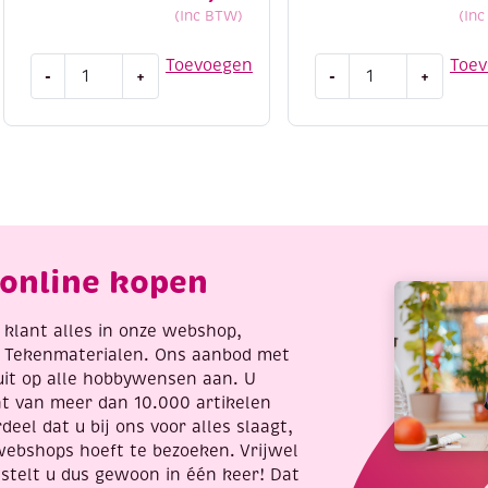
(Inc BTW)
(In
Dot
Houten
Toevoegen
Toe
-
+
-
+
and
bouwpakket
do
/
146
Rij
Winter
grachtenpandjes
Uilen
aantal
aantal
online kopen
re klant alles in onze webshop,
t Tekenmaterialen. Ons aanbod met
uit op alle hobbywensen aan. U
nt van meer dan 10.000 artikelen
deel dat u bij ons voor alles slaagt,
webshops hoeft te bezoeken. Vrijwel
stelt u dus gewoon in één keer! Dat