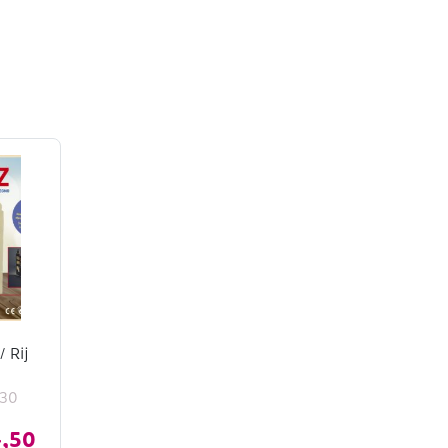
 Rij
030
,50