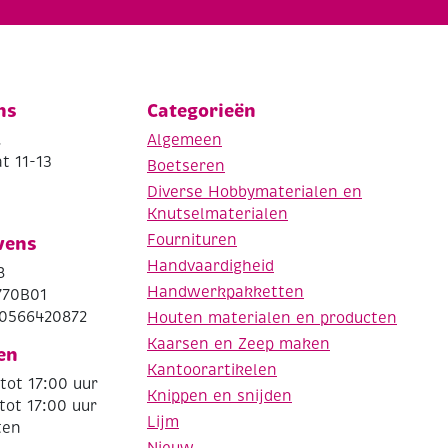
ns
Categorieën
.
Algemeen
t 11-13
Boetseren
Diverse Hobbymaterialen en
Knutselmaterialen
Fournituren
vens
Handvaardigheid
8
Handwerkpakketten
770B01
0566420872
Houten materialen en producten
Kaarsen en Zeep maken
en
Kantoorartikelen
tot 17:00 uur
Knippen en snijden
tot 17:00 uur
Lijm
ten