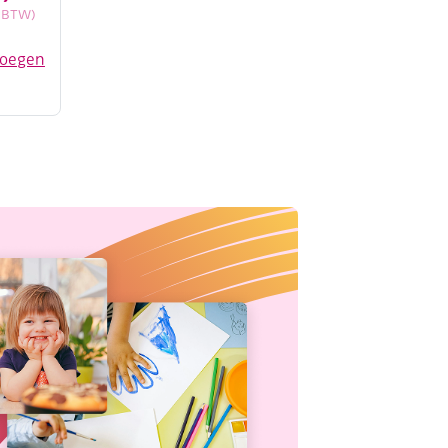
c BTW)
voegen