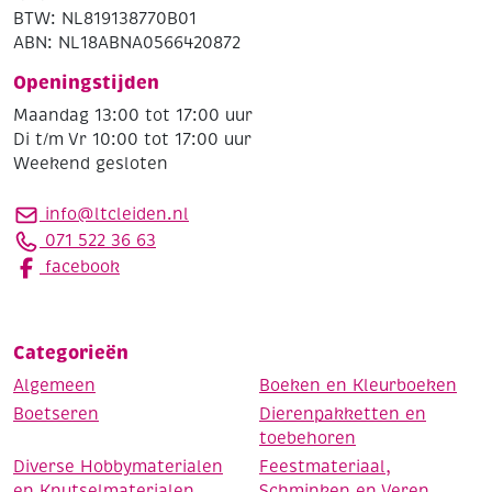
BTW: NL819138770B01
ABN: NL18ABNA0566420872
Openingstijden
Maandag 13:00 tot 17:00 uur
Di t/m Vr 10:00 tot 17:00 uur
Weekend gesloten
info@ltcleiden.nl
071 522 36 63
facebook
Categorieën
Algemeen
Boeken en Kleurboeken
Boetseren
Dierenpakketten en
toebehoren
Diverse Hobbymaterialen
Feestmateriaal,
en Knutselmaterialen
Schminken en Veren