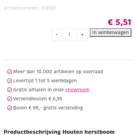
Artikelnummer:
213087
€
5,51
Houten
In winkelwagen
-
+
kerstboom
ornamenten,
13
stuks
aantal
Meer dan 10.000 artikelen op voorraad
Levertijd 1 tot 5 werkdagen
Gratis afhalen in onze
showroom
Verzendkosten € 6,95
Boven € 99,- gratis verzending
Productbeschrijving Houten kerstboom