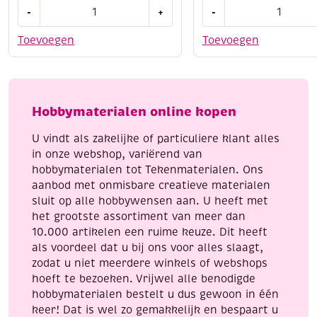
Houten
Creall-
6. Pyrografie (houtbranden)
:
-
+
-
bouwpakket
Glass
Voor een warme, ingebrande look (alleen op blank
/
stickerverf/windowco
Toevoegen
Toevoegen
hout en met ervaring)
Kerstboom
assortiment
decoratie
6x80ml
7. Natuurlijke materialen
:
2
algemeen
aantal
aantal
Touw, mos, dennenappels, droogbloemen (voor
Hobbymaterialen online kopen
seizoendecoratie)
U vindt als zakelijke of particuliere klant alles
in onze webshop, variërend van
hobbymaterialen tot Tekenmaterialen. Ons
aanbod met onmisbare creatieve materialen
sluit op alle hobbywensen aan. U heeft met
het grootste assortiment van meer dan
10.000 artikelen een ruime keuze. Dit heeft
als voordeel dat u bij ons voor alles slaagt,
zodat u niet meerdere winkels of webshops
hoeft te bezoeken. Vrijwel alle benodigde
hobbymaterialen bestelt u dus gewoon in één
keer! Dat is wel zo gemakkelijk en bespaart u