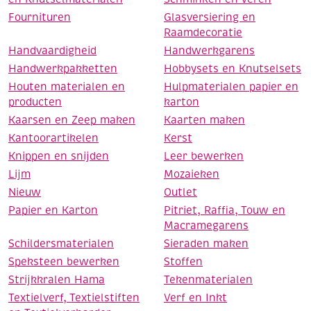
Fournituren
Glasversiering en
Raamdecoratie
Handvaardigheid
Handwerkgarens
Handwerkpakketten
Hobbysets en Knutselsets
Houten materialen en
Hulpmaterialen papier en
producten
karton
Kaarsen en Zeep maken
Kaarten maken
Kantoorartikelen
Kerst
Knippen en snijden
Leer bewerken
Lijm
Mozaieken
Nieuw
Outlet
Papier en Karton
Pitriet, Raffia, Touw en
Macramegarens
Schildersmaterialen
Sieraden maken
Speksteen bewerken
Stoffen
Strijkkralen Hama
Tekenmaterialen
Textielverf, Textielstiften
Verf en Inkt