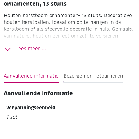
ornamenten, 13 stuks
Houten kerstboom ornamenten– 13 stuks. Decoratieve
houten kerstballen. Ideaal om op te hangen in de
kerstboom of als sfeervolle decoratie in huis. Gemaakt
van naturel hout en perfect om zelf te versieren.
– Set van 13 houten ornamenten
Lees meer ...
– Materiaal: naturel hout
– Leuk om te schilderen, beplakken of glitters toe te
Aanvullende informatie
Bezorgen en retourneren
voegen
Je kunt de houten kerstornamenten op allerlei
Aanvullende informatie
manieren versieren, afhankelijk van de stijl die je wilt.
Hier zijn populaire materialen en technieken:
Verpakkingseenheid
1
Verf
.
:
1 set
Acrylverf (voor heldere kleuren)
Krijtverf (voor een matte, vintage look)