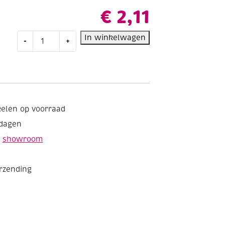
€
2,11
Houten
In winkelwagen
-
+
lasergesneden
insteek
bouwpakket,
Brontosaurus
aantal
kelen op voorraad
kdagen
e
showroom
erzending