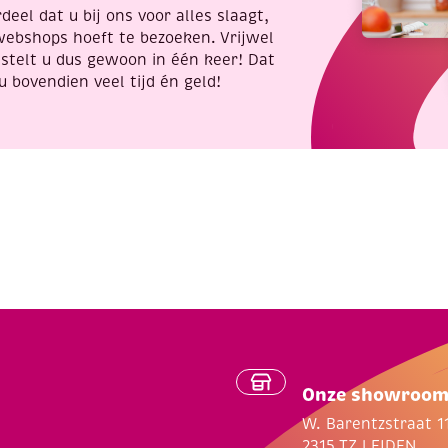
deel dat u bij ons voor alles slaagt,
webshops hoeft te bezoeken. Vrijwel
stelt u dus gewoon in één keer! Dat
u bovendien veel tijd én geld!
Onze showroo
W. Barentzstraat 1
2315 TZ LEIDEN