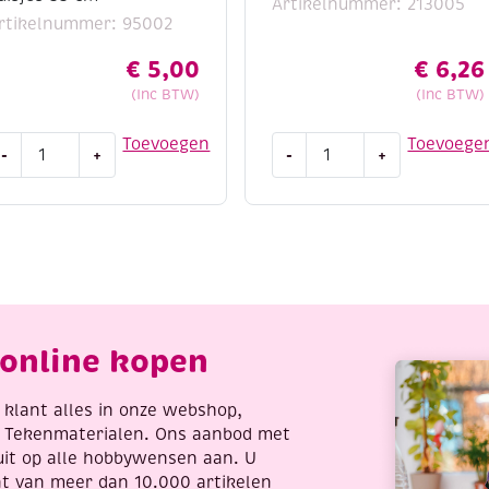
Artikelnummer: 213005
rtikelnummer: 95002
€
5,00
€
6,26
(Inc BTW)
(Inc BTW)
UTLET
Houten
Toevoegen
Toevoege
-
+
-
+
outen
bouwpakket
indgong
/
et
3D
puzzel
etalen
vlinder
uisjes
aantal
5
m
online kopen
antal
re klant alles in onze webshop,
t Tekenmaterialen. Ons aanbod met
uit op alle hobbywensen aan. U
nt van meer dan 10.000 artikelen