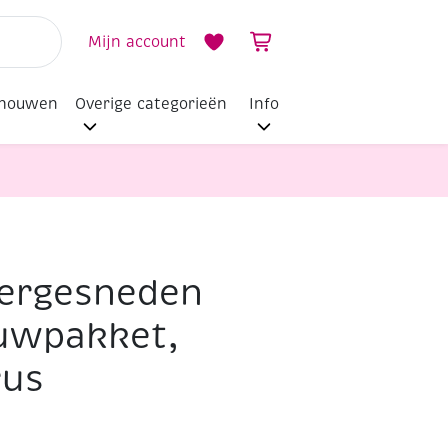
Mijn account
dhouwen
Overige categorieën
Info
sergesneden
uwpakket,
rus