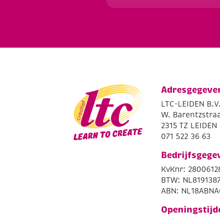
Adresgegeve
LTC-LEIDEN B.V
W. Barentzstraa
2315 TZ LEIDEN
071 522 36 63
Bedrijfsgege
KvKnr: 2800612
BTW: NL819138
ABN: NL18ABNA
Openingstijd