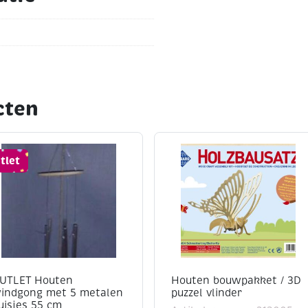
(hobby)mesje gebruikt
 beetje houtlijm worden
r jonge kinderen
cten
ebruiken
tlet
UTLET Houten
Houten bouwpakket / 3D
indgong met 5 metalen
puzzel vlinder
uisjes 55 cm