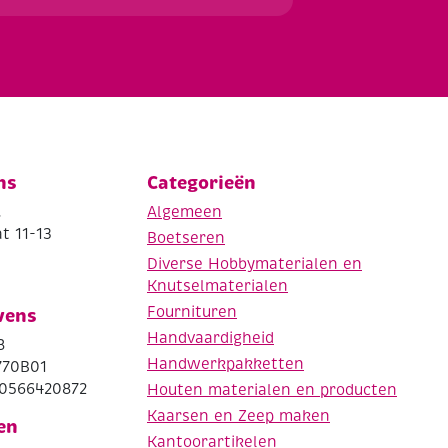
ns
Categorieën
.
Algemeen
t 11-13
Boetseren
Diverse Hobbymaterialen en
Knutselmaterialen
Fournituren
vens
Handvaardigheid
8
Handwerkpakketten
770B01
0566420872
Houten materialen en producten
Kaarsen en Zeep maken
en
Kantoorartikelen