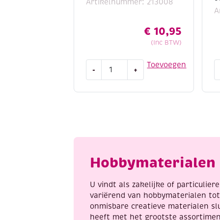
Artikelnummer: 213008
A
€
10,95
(Inc BTW)
Houten
O
Toevoegen
-
+
bouwpakket
H
/
w
3D
m
puzzel
5
sportwagen
m
aantal
b
5
c
Hobbymaterialen 
a
U vindt als zakelijke of particulie
variërend van hobbymaterialen to
onmisbare creatieve materialen sl
heeft met het grootste assortime