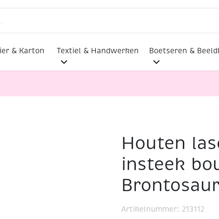
ier & Karton
Textiel & Handwerken
Boetseren & Beel
Houten la
Houten lasergesneden insteek bouwpakket, Brontosaurus
insteek bo
Brontosau
Artikelnummer:
213112