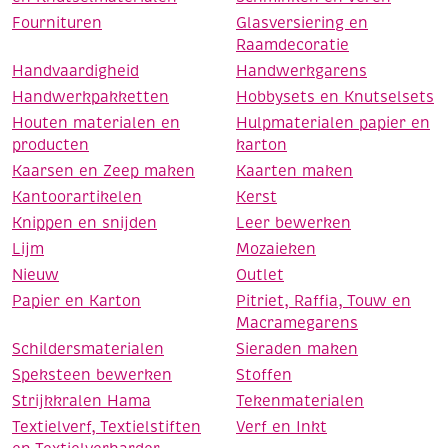
Fournituren
Glasversiering en
Raamdecoratie
Handvaardigheid
Handwerkgarens
Handwerkpakketten
Hobbysets en Knutselsets
Houten materialen en
Hulpmaterialen papier en
producten
karton
Kaarsen en Zeep maken
Kaarten maken
Kantoorartikelen
Kerst
Knippen en snijden
Leer bewerken
Lijm
Mozaieken
Nieuw
Outlet
Papier en Karton
Pitriet, Raffia, Touw en
Macramegarens
Schildersmaterialen
Sieraden maken
Speksteen bewerken
Stoffen
Strijkkralen Hama
Tekenmaterialen
Textielverf, Textielstiften
Verf en Inkt