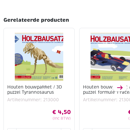
kinderen
Insteekfiguren: geen lijm nodig
Lasergesneden houten onderdelen
Gerelateerde producten
Optioneel: mesje en houtlijm te gebruiken
Stimuleert creativiteit en motoriek
Leuk als cadeautje
Houten bouwpakket / 3D
Houten bouwpakket 
puzzel Tyrannosaurus
puzzel formule 1 rac
Artikelnummer: 213000
Artikelnummer: 2130
€
4,50
(Inc BTW)