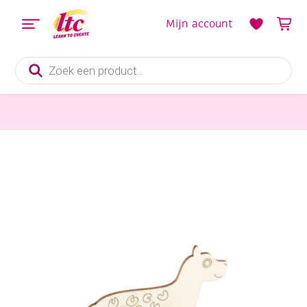
Mijn account
Producten
zoeken
Houten materialen en producten
Houten lasergesneden insteek bouwpakket, Cheeta