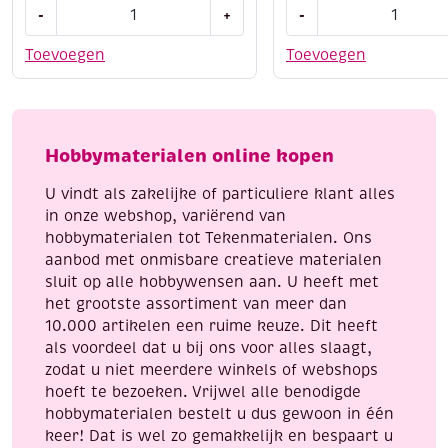
Houten
Houten
-
+
-
bouwpakket
bouwpakket
/
/
Toevoegen
Toevoegen
3D
3D
puzzel
puzzel
Tyrannosaurus
formule
aantal
1
Hobbymaterialen online kopen
raceauto
aantal
U vindt als zakelijke of particuliere klant alles
in onze webshop, variërend van
hobbymaterialen tot Tekenmaterialen. Ons
aanbod met onmisbare creatieve materialen
sluit op alle hobbywensen aan. U heeft met
het grootste assortiment van meer dan
10.000 artikelen een ruime keuze. Dit heeft
als voordeel dat u bij ons voor alles slaagt,
zodat u niet meerdere winkels of webshops
hoeft te bezoeken. Vrijwel alle benodigde
hobbymaterialen bestelt u dus gewoon in één
keer! Dat is wel zo gemakkelijk en bespaart u