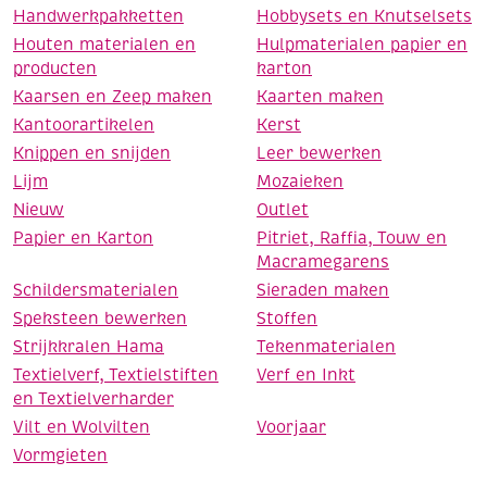
Handwerkpakketten
Hobbysets en Knutselsets
Houten materialen en
Hulpmaterialen papier en
producten
karton
Kaarsen en Zeep maken
Kaarten maken
Kantoorartikelen
Kerst
Knippen en snijden
Leer bewerken
Lijm
Mozaieken
Nieuw
Outlet
Papier en Karton
Pitriet, Raffia, Touw en
Macramegarens
Schildersmaterialen
Sieraden maken
Speksteen bewerken
Stoffen
Strijkkralen Hama
Tekenmaterialen
Textielverf, Textielstiften
Verf en Inkt
en Textielverharder
Vilt en Wolvilten
Voorjaar
Vormgieten