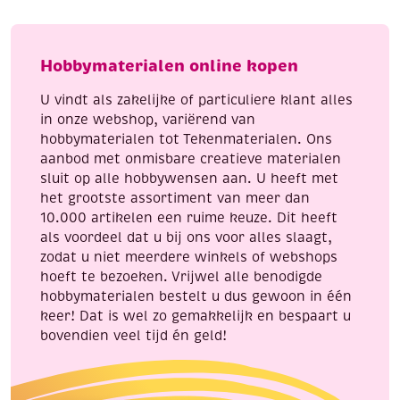
puzzel
5
eiffeltoren
metalen
aantal
buisjes
Hobbymaterialen online kopen
55
cm
U vindt als zakelijke of particuliere klant alles
aantal
in onze webshop, variërend van
hobbymaterialen tot Tekenmaterialen. Ons
aanbod met onmisbare creatieve materialen
sluit op alle hobbywensen aan. U heeft met
het grootste assortiment van meer dan
10.000 artikelen een ruime keuze. Dit heeft
als voordeel dat u bij ons voor alles slaagt,
zodat u niet meerdere winkels of webshops
hoeft te bezoeken. Vrijwel alle benodigde
hobbymaterialen bestelt u dus gewoon in één
keer! Dat is wel zo gemakkelijk en bespaart u
bovendien veel tijd én geld!