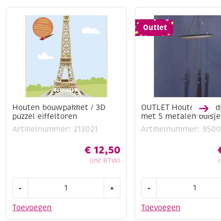
Stimuleert creativiteit en motoriek
Leuk als cadeautje
Outlet
Houten bouwpakket / 3D
OUTLET Houten wind
puzzel eiffeltoren
met 5 metalen buisj
Artikelnummer: 213021
Artikelnummer: 9500
€
12,50
(Inc BTW)
Houten
OUTLET
-
+
-
bouwpakket
Houten
/
windgong
Toevoegen
Toevoegen
3D
met