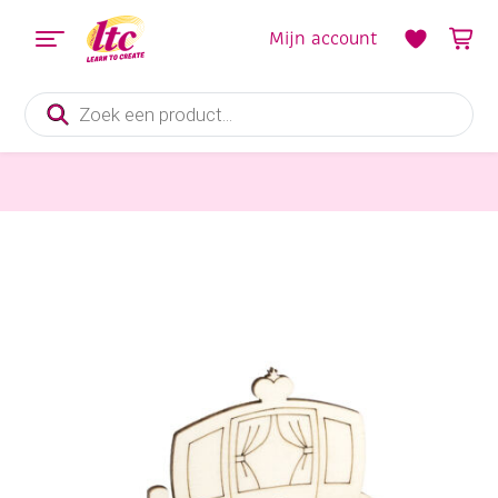
Mijn account
Producten
zoeken
Houten materialen en producten
Houten lasergesneden insteek bouwpakket, Koets