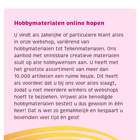
puzzel
puzzel
vlinder
locomotief
aantal
aantal
Hobbymaterialen online kopen
U vindt als zakelijke of particuliere klant alles
in onze webshop, variërend van
hobbymaterialen tot Tekenmaterialen. Ons
aanbod met onmisbare creatieve materialen
sluit op alle hobbywensen aan. U heeft met
het grootste assortiment van meer dan
10.000 artikelen een ruime keuze. Dit heeft
als voordeel dat u bij ons voor alles slaagt,
zodat u niet meerdere winkels of webshops
hoeft te bezoeken. Vrijwel alle benodigde
hobbymaterialen bestelt u dus gewoon in één
keer! Dat is wel zo gemakkelijk en bespaart u
bovendien veel tijd én geld!