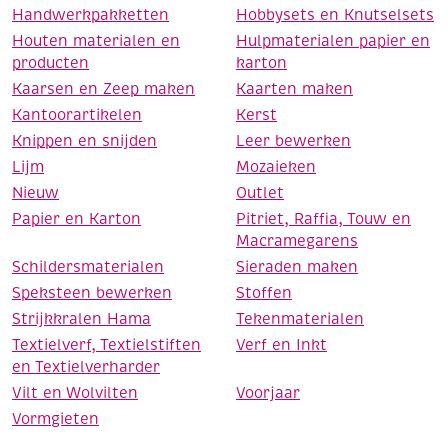
Handwerkpakketten
Hobbysets en Knutselsets
Houten materialen en
Hulpmaterialen papier en
producten
karton
Kaarsen en Zeep maken
Kaarten maken
Kantoorartikelen
Kerst
Knippen en snijden
Leer bewerken
Lijm
Mozaieken
Nieuw
Outlet
Papier en Karton
Pitriet, Raffia, Touw en
Macramegarens
Schildersmaterialen
Sieraden maken
Speksteen bewerken
Stoffen
Strijkkralen Hama
Tekenmaterialen
Textielverf, Textielstiften
Verf en Inkt
en Textielverharder
Vilt en Wolvilten
Voorjaar
Vormgieten