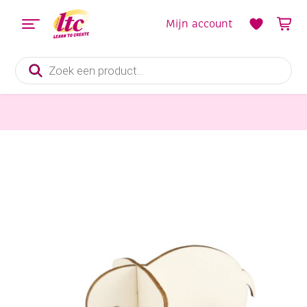
Mijn account
Producten
zoeken
Houten materialen en producten
Houten lasergesneden insteek bouwpakket, Olifant