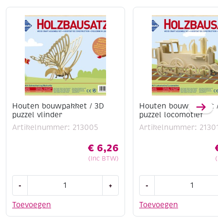
Stimuleert creativiteit en motoriek
Leuk als cadeautje
Houten bouwpakket / 3D
Houten bouwpakket 
puzzel vlinder
puzzel locomotief
Artikelnummer: 213005
Artikelnummer: 2130
€
6,26
(Inc BTW)
Houten
Houten
-
+
-
bouwpakket
bouwpakket
/
/
Toevoegen
Toevoegen
3D
3D