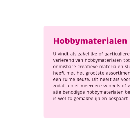
3D
3
met ervaring)
puzzel
p
vis
e
7. Natuurlijke materialen
:
aantal
a
Touw, mos, dennenappels, droogbl
seizoendecoratie)
Hobbymaterialen 
Breng de onderwaterdieren tot leven 
speelsetting die jong en oud aanspreek
U vindt als zakelijke of particulie
variërend van hobbymaterialen to
onmisbare creatieve materialen sl
heeft met het grootste assortime
een ruime keuze. Dit heeft als voor
zodat u niet meerdere winkels of 
alle benodigde hobbymaterialen be
is wel zo gemakkelijk en bespaart 