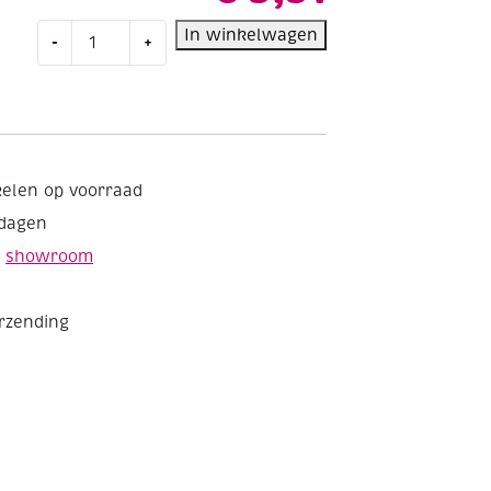
Houten
In winkelwagen
-
+
speelwereld
onderwaterwereld,
13-
delig
aantal
kelen op voorraad
kdagen
e
showroom
erzending