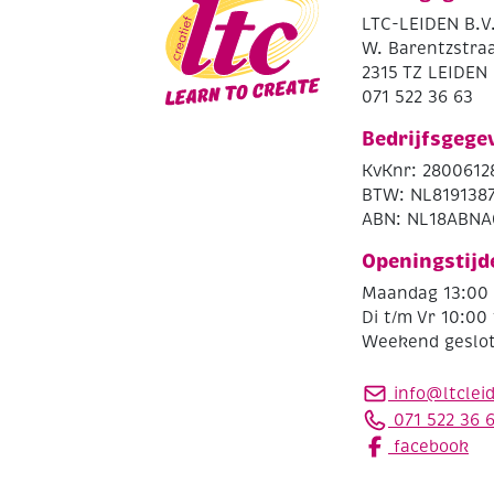
LTC-LEIDEN B.V
W. Barentzstraa
2315 TZ LEIDEN
071 522 36 63
Bedrijfsgege
KvKnr: 2800612
BTW: NL819138
ABN: NL18ABNA
Openingstijd
Maandag 13:00 
Di t/m Vr 10:00 
Weekend geslo
info@ltclei
071 522 36 
facebook