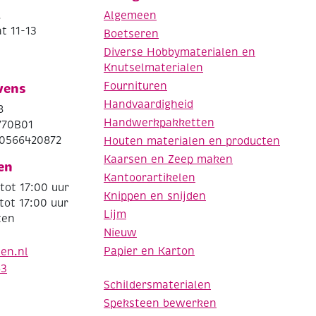
.
Algemeen
t 11-13
Boetseren
Diverse Hobbymaterialen en
Knutselmaterialen
Fournituren
vens
Handvaardigheid
8
Handwerkpakketten
770B01
0566420872
Houten materialen en producten
Kaarsen en Zeep maken
en
Kantoorartikelen
tot 17:00 uur
Knippen en snijden
tot 17:00 uur
Lijm
ten
Nieuw
Papier en Karton
den.nl
63
Schildersmaterialen
Speksteen bewerken