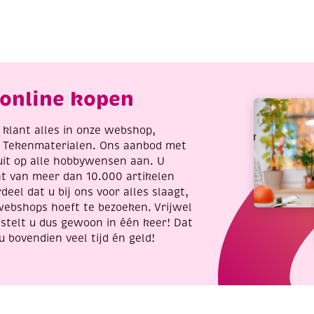
D
3D
uzzel
puzzel
iffeltoren
krokodil
antal
aantal
oemen (voor
online kopen
in een warme, houten
t.
re klant alles in onze webshop,
t Tekenmaterialen. Ons aanbod met
uit op alle hobbywensen aan. U
nt van meer dan 10.000 artikelen
deel dat u bij ons voor alles slaagt,
webshops hoeft te bezoeken. Vrijwel
stelt u dus gewoon in één keer! Dat
u bovendien veel tijd én geld!