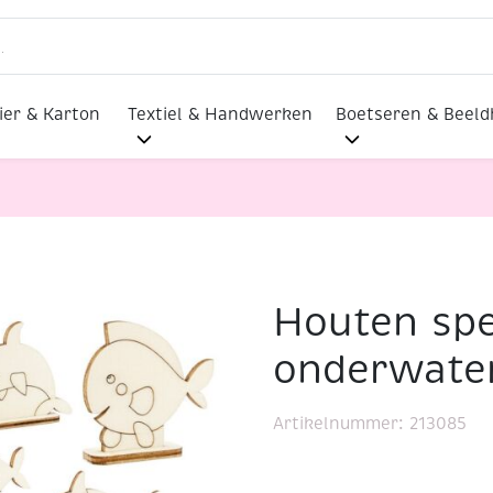
ier & Karton
Textiel & Handwerken
Boetseren & Beel
Houten sp
Houten speelwereld onderwaterwereld, 13-delig
onderwater
Artikelnummer:
213085