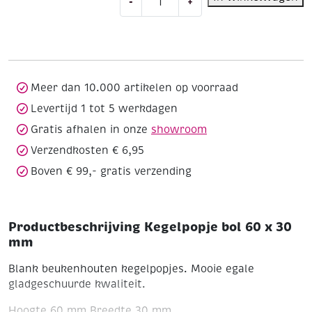
-
+
bol
60
x
30
mm
aantal
Meer dan 10.000 artikelen op voorraad
Levertijd 1 tot 5 werkdagen
Gratis afhalen in onze
showroom
Verzendkosten € 6,95
Boven € 99,- gratis verzending
Productbeschrijving Kegelpopje bol 60 x 30
mm
Blank beukenhouten kegelpopjes. Mooie egale
gladgeschuurde kwaliteit.
Hoogte 60 mm
Breedte 30 mm