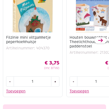
Filzinie mini viltpakketje
Houten bouwpakket 
peperkoekhuisje
Theelichthouder ela
paddenstoel
Artikelnummer: 404370
Artikelnummer: 2130
€
3,75
€
(Inc BTW)
Filzinie
Houten
-
+
-
mini
bouwpakket
viltpakketje
/
Toevoegen
Toevoegen
peperkoekhuisje
Theelichthouder
aantal
eland
en