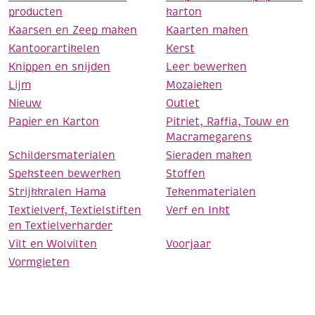
producten
karton
Kaarsen en Zeep maken
Kaarten maken
Kantoorartikelen
Kerst
Knippen en snijden
Leer bewerken
Lijm
Mozaieken
Nieuw
Outlet
Papier en Karton
Pitriet, Raffia, Touw en
Macramegarens
Schildersmaterialen
Sieraden maken
Speksteen bewerken
Stoffen
Strijkkralen Hama
Tekenmaterialen
Textielverf, Textielstiften
Verf en Inkt
en Textielverharder
Vilt en Wolvilten
Voorjaar
Vormgieten