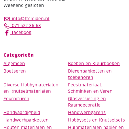
Weekend gesloten
info@ltcleiden.nl
071 522 36 63
facebook
Categorieën
Algemeen
Boeken en Kleurboeken
Boetseren
Dierenpakketten en
toebehoren
Diverse Hobbymaterialen
Feestmateriaal,
en Knutselmaterialen
Schminken en Veren
Fournituren
Glasversiering en
Raamdecoratie
Handvaardigheid
Handwerkgarens
Handwerkpakketten
Hobbysets en Knutselsets
Houten materialen en
Hulpmaterialen papier en