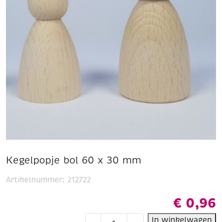
Kegelpopje bol 60 x 30 mm
Artikelnummer:
212722
€
0,96
Kegelpopje
In winkelwagen