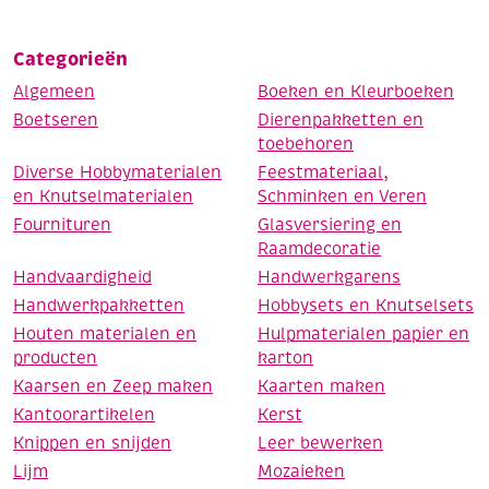
Categorieën
Algemeen
Boeken en Kleurboeken
Boetseren
Dierenpakketten en
toebehoren
Diverse Hobbymaterialen
Feestmateriaal,
en Knutselmaterialen
Schminken en Veren
Fournituren
Glasversiering en
Raamdecoratie
Handvaardigheid
Handwerkgarens
Handwerkpakketten
Hobbysets en Knutselsets
Houten materialen en
Hulpmaterialen papier en
producten
karton
Kaarsen en Zeep maken
Kaarten maken
Kantoorartikelen
Kerst
Knippen en snijden
Leer bewerken
Lijm
Mozaieken