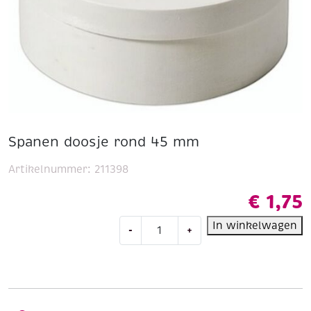
Spanen doosje rond 45 mm
Artikelnummer:
211398
€
1,75
Spanen
In winkelwagen
-
+
doosje
rond
45
mm
aantal