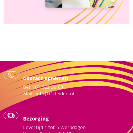
Contact opnemen
Bel: 071 522 36 63
Mail:
info@ltcleiden.nl
Bezorging
Levertijd 1 tot 5 werkdagen