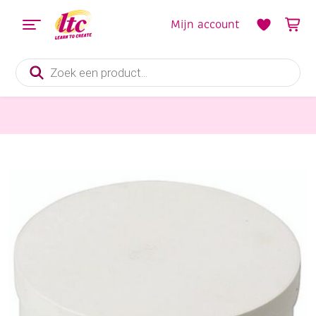
Mijn account
Producten
zoeken
Houten materialen en producten
Spanen doosje rond 45 mm