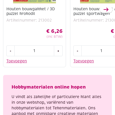
Houten bouwpakket / 3D
Houten bouwpakket 
puzzel krokodil
puzzel sportwagen
Artikelnummer: 213002
Artikelnummer: 2130
€
6,26
€
(Inc BTW)
Houten
Houten
-
+
-
bouwpakket
bouwpakket
/
/
Toevoegen
Toevoegen
3D
3D
puzzel
puzzel
krokodil
sportwagen
aantal
aantal
Hobbymaterialen online kopen
U vindt als zakelijke of particuliere klant alles
in onze webshop, variërend van
hobbymaterialen tot Tekenmaterialen. Ons
aanbod met onmisbare creatieve materialen