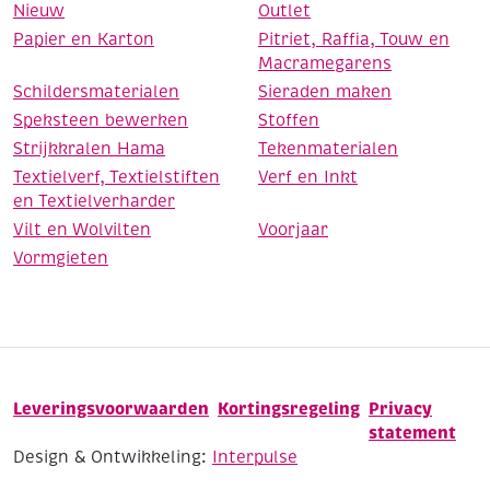
Nieuw
Outlet
Papier en Karton
Pitriet, Raffia, Touw en
Macramegarens
Schildersmaterialen
Sieraden maken
Speksteen bewerken
Stoffen
Strijkkralen Hama
Tekenmaterialen
Textielverf, Textielstiften
Verf en Inkt
en Textielverharder
Vilt en Wolvilten
Voorjaar
Vormgieten
Leveringsvoorwaarden
Kortingsregeling
Privacy
statement
Design & Ontwikkeling:
Interpulse