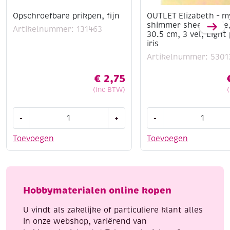
Opschroefbare prikpen, fijn
OUTLET Elizabeth – m
shimmer sheetz folie,
Artikelnummer: 131463
30.5 cm, 3 vel, Light
iris
Artikelnummer: 5301
€
2,75
(Inc BTW)
Opschroefbare
OUTLET
-
+
-
prikpen,
Elizabeth
fijn
-
Toevoegen
Toevoegen
aantal
mylar
shimmer
sheetz
folie,
Hobbymaterialen online kopen
12.5
x
U vindt als zakelijke of particuliere klant alles
30.5
in onze webshop, variërend van
cm,