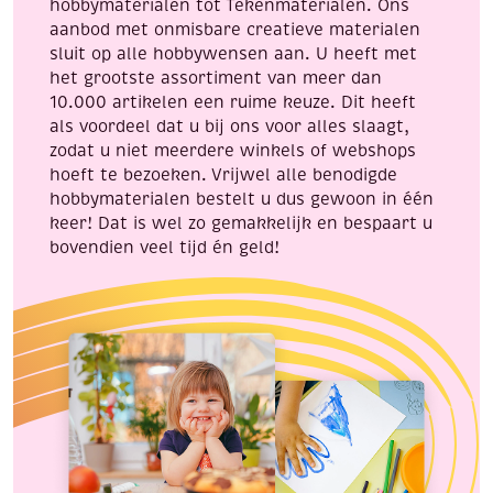
hobbymaterialen tot Tekenmaterialen. Ons
3
aanbod met onmisbare creatieve materialen
vel,
sluit op alle hobbywensen aan. U heeft met
Light
het grootste assortiment van meer dan
pink
10.000 artikelen een ruime keuze. Dit heeft
iris
als voordeel dat u bij ons voor alles slaagt,
aantal
zodat u niet meerdere winkels of webshops
hoeft te bezoeken. Vrijwel alle benodigde
hobbymaterialen bestelt u dus gewoon in één
keer! Dat is wel zo gemakkelijk en bespaart u
bovendien veel tijd én geld!