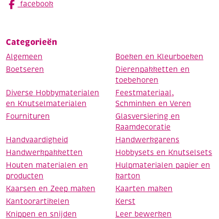
facebook
Categorieën
Algemeen
Boeken en Kleurboeken
Boetseren
Dierenpakketten en
toebehoren
Diverse Hobbymaterialen
Feestmateriaal,
en Knutselmaterialen
Schminken en Veren
Fournituren
Glasversiering en
Raamdecoratie
Handvaardigheid
Handwerkgarens
Handwerkpakketten
Hobbysets en Knutselsets
Houten materialen en
Hulpmaterialen papier en
producten
karton
Kaarsen en Zeep maken
Kaarten maken
Kantoorartikelen
Kerst
Knippen en snijden
Leer bewerken