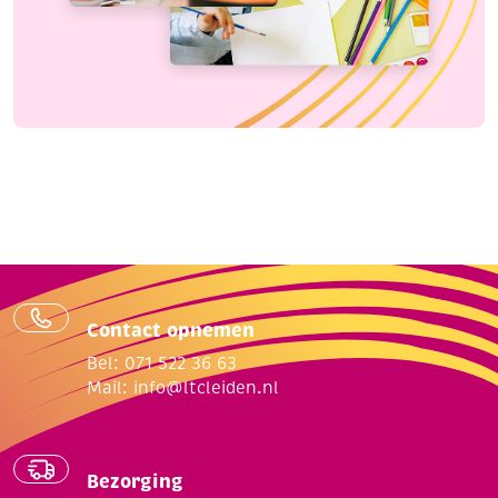
Contact opnemen
Bel: 071 522 36 63
Mail:
info@ltcleiden.nl
Bezorging