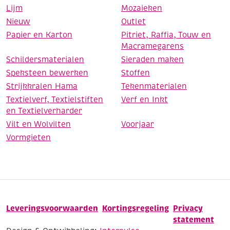
Lijm
Mozaieken
Nieuw
Outlet
Papier en Karton
Pitriet, Raffia, Touw en
Macramegarens
Schildersmaterialen
Sieraden maken
Speksteen bewerken
Stoffen
Strijkkralen Hama
Tekenmaterialen
Textielverf, Textielstiften
Verf en Inkt
en Textielverharder
Vilt en Wolvilten
Voorjaar
Vormgieten
Leveringsvoorwaarden
Kortingsregeling
Privacy
statement