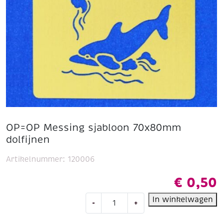
OP=OP Messing sjabloon 70x80mm
dolfijnen
Artikelnummer:
120006
€
0,50
OP=OP
In winkelwagen
-
+
Messing
sjabloon