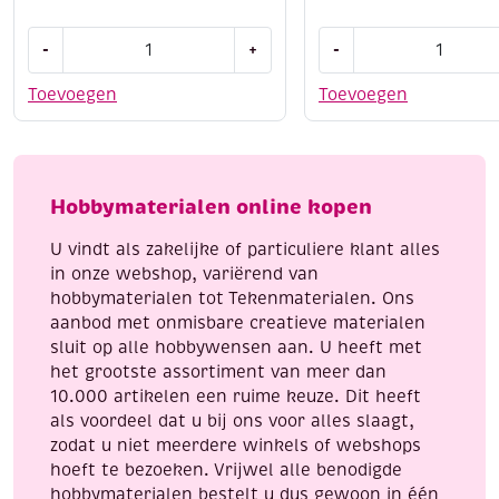
Opschroefbare
OUTLET
-
+
-
prikpen,
Elizabeth
ultra
-
Toevoegen
Toevoegen
fijn
mylar
(0,6
shimmer
mm)
sheetz
aantal
folie,
Hobbymaterialen online kopen
12.5
x
U vindt als zakelijke of particuliere klant alles
30.5
in onze webshop, variërend van
cm,
hobbymaterialen tot Tekenmaterialen. Ons
3
aanbod met onmisbare creatieve materialen
vel,
sluit op alle hobbywensen aan. U heeft met
green
het grootste assortiment van meer dan
iris
10.000 artikelen een ruime keuze. Dit heeft
aantal
als voordeel dat u bij ons voor alles slaagt,
zodat u niet meerdere winkels of webshops
hoeft te bezoeken. Vrijwel alle benodigde
hobbymaterialen bestelt u dus gewoon in één