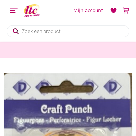
Mijn account
Producten
zoeken
Hulpmaterialen papier en karton
OUTLET Figuurpons / papierpons, 16mm, beer