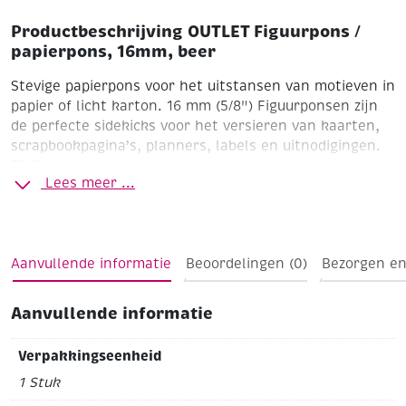
Productbeschrijving OUTLET Figuurpons /
papierpons, 16mm, beer
Stevige papierpons voor het uitstansen van motieven in
papier of licht karton.
16 mm (5/8")
Figuurponsen zijn
de perfecte sidekicks voor het versieren van kaarten,
scrapbookpagina’s, planners, labels en uitnodigingen.
Tip!Pons eens in de zoveel tijd een aantal keer door
Lees meer ...
aluminiumfolie om de pons te slijpen en scherp te
houden.
*Let op! Om deze pons correct te gebruiken, is
het belangrijk om de pons op je werkblad te laten
staan tijdens het gebruik.
Aanvullende informatie
Beoordelingen (0)
Bezorgen en
Aanvullende informatie
Verpakkingseenheid
1 Stuk