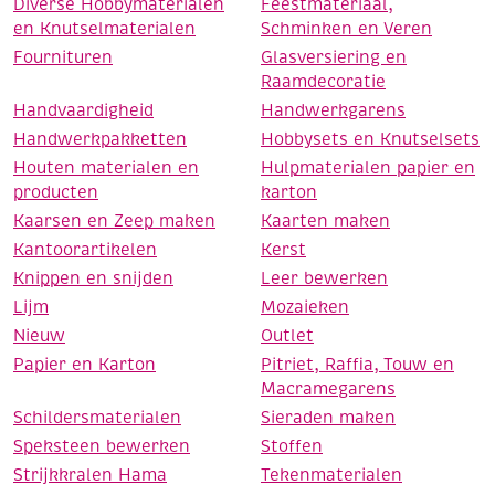
Diverse Hobbymaterialen
Feestmateriaal,
en Knutselmaterialen
Schminken en Veren
Fournituren
Glasversiering en
Raamdecoratie
Handvaardigheid
Handwerkgarens
Handwerkpakketten
Hobbysets en Knutselsets
Houten materialen en
Hulpmaterialen papier en
producten
karton
Kaarsen en Zeep maken
Kaarten maken
Kantoorartikelen
Kerst
Knippen en snijden
Leer bewerken
Lijm
Mozaieken
Nieuw
Outlet
Papier en Karton
Pitriet, Raffia, Touw en
Macramegarens
Schildersmaterialen
Sieraden maken
Speksteen bewerken
Stoffen
Strijkkralen Hama
Tekenmaterialen