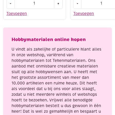
Opschroefbare
Figuurpons/papierpon
-
+
-
prikpen,
hart
ultra
aantal
Toevoegen
Toevoegen
fijn
(0,6
mm)
aantal
Hobbymaterialen online kopen
U vindt als zakelijke of particuliere klant alles
in onze webshop, variërend van
hobbymaterialen tot Tekenmaterialen. Ons
aanbod met onmisbare creatieve materialen
sluit op alle hobbywensen aan. U heeft met
het grootste assortiment van meer dan
10.000 artikelen een ruime keuze. Dit heeft
als voordeel dat u bij ons voor alles slaagt,
zodat u niet meerdere winkels of webshops
hoeft te bezoeken. Vrijwel alle benodigde
hobbymaterialen bestelt u dus gewoon in één
keer! Dat is wel zo gemakkelijk en bespaart u