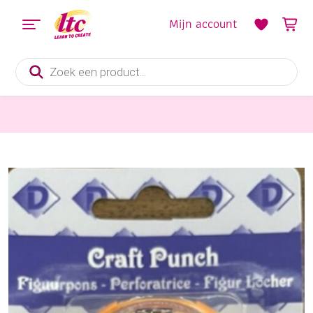
Mijn account
Producten
zoeken
Hulpmaterialen papier en karton
OUTLET Figuurpons / papierpons, 16mm, madelief