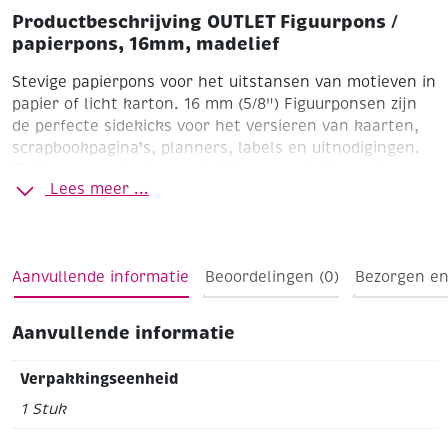
Productbeschrijving OUTLET Figuurpons /
papierpons, 16mm, madelief
Stevige papierpons voor het uitstansen van motieven in
papier of licht karton.
16 mm (5/8")
Figuurponsen zijn
de perfecte sidekicks voor het versieren van kaarten,
scrapbookpagina’s, planners, labels en uitnodigingen.
Tip!Pons eens in de zoveel tijd een aantal keer door
Lees meer ...
aluminiumfolie om de pons te slijpen en scherp te
houden.
*Let op! Om deze pons correct te gebruiken, is
het belangrijk om de pons op je werkblad te laten
staan tijdens het gebruik.
Aanvullende informatie
Beoordelingen (0)
Bezorgen en
Aanvullende informatie
Verpakkingseenheid
1 Stuk