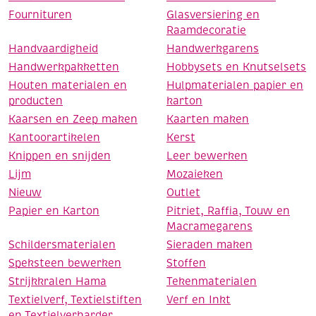
Fournituren
Glasversiering en
Raamdecoratie
Handvaardigheid
Handwerkgarens
Handwerkpakketten
Hobbysets en Knutselsets
Houten materialen en
Hulpmaterialen papier en
producten
karton
Kaarsen en Zeep maken
Kaarten maken
Kantoorartikelen
Kerst
Knippen en snijden
Leer bewerken
Lijm
Mozaieken
Nieuw
Outlet
Papier en Karton
Pitriet, Raffia, Touw en
Macramegarens
Schildersmaterialen
Sieraden maken
Speksteen bewerken
Stoffen
Strijkkralen Hama
Tekenmaterialen
Textielverf, Textielstiften
Verf en Inkt
en Textielverharder