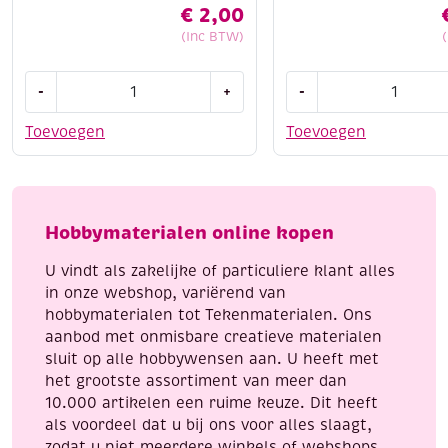
€
2,00
(Inc BTW)
OUTLET
Figuurpons/papierpon
-
+
-
Elizabeth
hart
-
aantal
Toevoegen
Toevoegen
mylar
shimmer
sheetz
folie,
Hobbymaterialen online kopen
12.5
x
U vindt als zakelijke of particuliere klant alles
30.5
in onze webshop, variërend van
cm,
hobbymaterialen tot Tekenmaterialen. Ons
3
aanbod met onmisbare creatieve materialen
vel,
sluit op alle hobbywensen aan. U heeft met
Light
het grootste assortiment van meer dan
pink
10.000 artikelen een ruime keuze. Dit heeft
iris
als voordeel dat u bij ons voor alles slaagt,
aantal
zodat u niet meerdere winkels of webshops