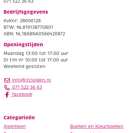
071 522 36 63
Bedrijfsgegevens
KvKnr: 28006128
BTW: NL819138770B01
ABN: NL18ABNA0566420872
Openingstijden
Maandag 13:00 tot 17:00 uur
Di t/m Vr 10:00 tot 17:00 uur
Weekend gesloten
info@ltcleiden.nl
071 522 36 63
facebook
Categorieën
Algemeen
Boeken en Kleurboeken