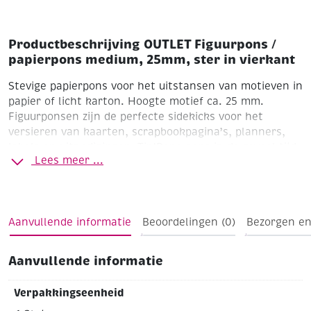
Productbeschrijving OUTLET Figuurpons /
papierpons medium, 25mm, ster in vierkant
Stevige papierpons voor het uitstansen van motieven in
papier of licht karton.
Hoogte motief ca. 25 mm.
Figuurponsen zijn de perfecte sidekicks voor het
versieren van kaarten, scrapbookpagina’s, planners,
labels en uitnodigingen.
Tip!Pons eens in de zoveel tijd
Lees meer ...
een aantal keer door aluminiumfolie om de pons te
slijpen en scherp te houden.
*Let op! Om deze pons
correct te gebruiken, is het belangrijk om de pons op je
werkblad te laten staan tijdens het gebruik.
Aanvullende informatie
Beoordelingen (0)
Bezorgen en
Aanvullende informatie
Verpakkingseenheid