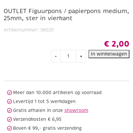
OUTLET Figuurpons / papierpons medium,
25mm, ster in vierkant
Artikelnummer:
98020
€
2,00
OUTLET
In winkelwagen
-
+
Figuurpons
/
papierpons
medium,
25mm,
ster
Meer dan 10.000 artikelen op voorraad
in
Levertijd 1 tot 5 werkdagen
vierkant
Gratis afhalen in onze
showroom
aantal
Verzendkosten € 6,95
Boven € 99,- gratis verzending