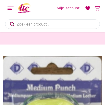
Mijn account
Producten
zoeken
Hulpmaterialen papier en karton
OUTLET Figuurpons / papierpons medium, 25mm, ster in vierkant