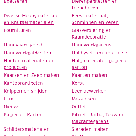
Boetseren
Dierenpakketten en
toebehoren
Diverse Hobbymaterialen
Feestmateriaal,
en Knutselmaterialen
Schminken en Veren
Fournituren
Glasversiering en
Raamdecoratie
Handvaardigheid
Handwerkgarens
Handwerkpakketten
Hobbysets en Knutselsets
Houten materialen en
Hulpmaterialen papier en
producten
karton
Kaarsen en Zeep maken
Kaarten maken
Kantoorartikelen
Kerst
Knippen en snijden
Leer bewerken
Lijm
Mozaieken
Nieuw
Outlet
Papier en Karton
Pitriet, Raffia, Touw en
Macramegarens
Schildersmaterialen
Sieraden maken