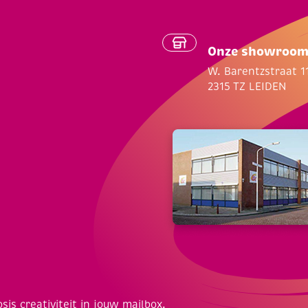
Onze showroo
W. Barentzstraat 1
2315 TZ LEIDEN
osis creativiteit in jouw mailbox.