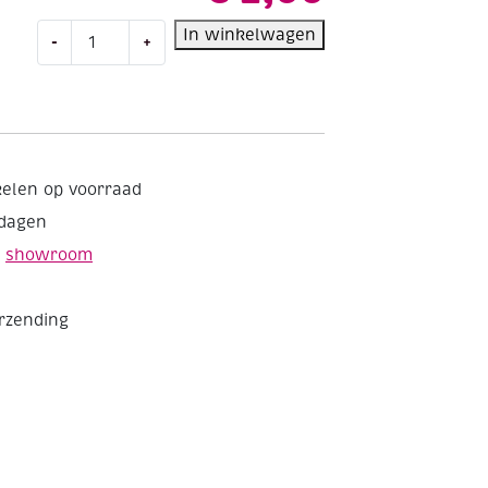
OUTLET
In winkelwagen
-
+
Hoekpons
diamant
met
sierrand,
38mm
aantal
kelen op voorraad
kdagen
e
showroom
erzending