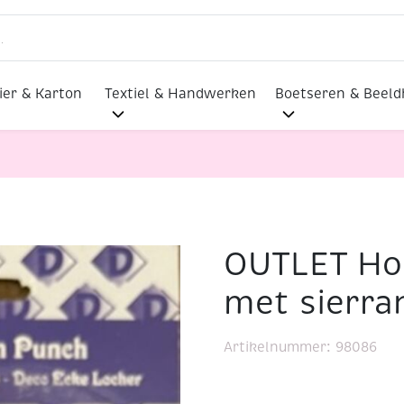
ier & Karton
Textiel & Handwerken
Boetseren & Beel
OUTLET Ho
OUTLET Hoekpons diamant met sierrand, 38mm
met sierr
Artikelnummer:
98086