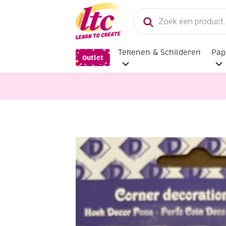
Producten
zoeken
Tekenen & Schilderen
Pap
Outlet
Hulpmaterialen papier en karton