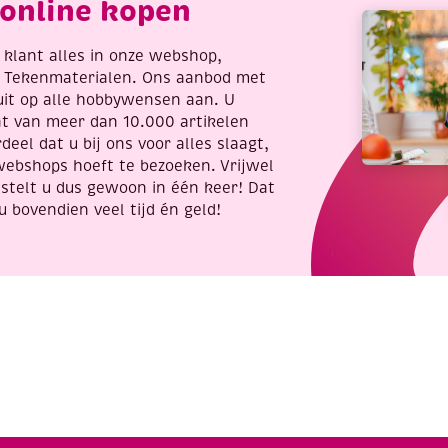
online kopen
30.5
cm,
3
re klant alles in onze webshop,
vel,
t Tekenmaterialen. Ons aanbod met
green
uit op alle hobbywensen aan. U
iris
nt van meer dan 10.000 artikelen
aantal
deel dat u bij ons voor alles slaagt,
webshops hoeft te bezoeken. Vrijwel
stelt u dus gewoon in één keer! Dat
u bovendien veel tijd én geld!