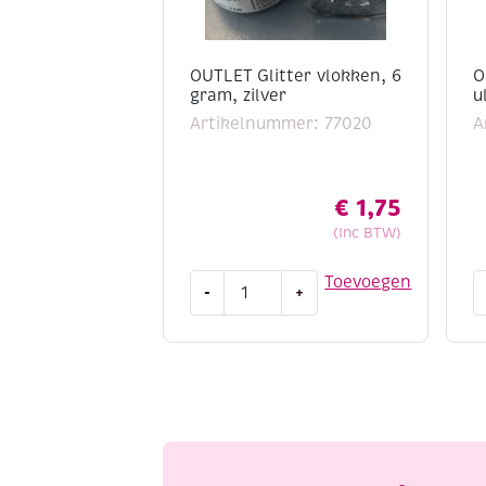
OUTLET Glitter vlokken, 6
O
gram, zilver
u
Artikelnummer: 77020
A
€
1,75
(Inc BTW)
OUTLET
O
Toevoegen
-
+
Glitter
p
vlokken,
u
6
fi
gram,
(
zilver
m
aantal
a