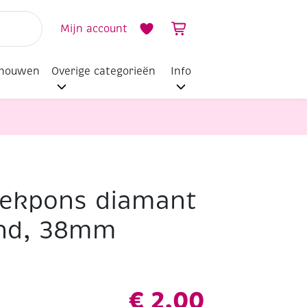
Mijn account
dhouwen
Overige categorieën
Info
ekpons diamant
and, 38mm
€
2,00