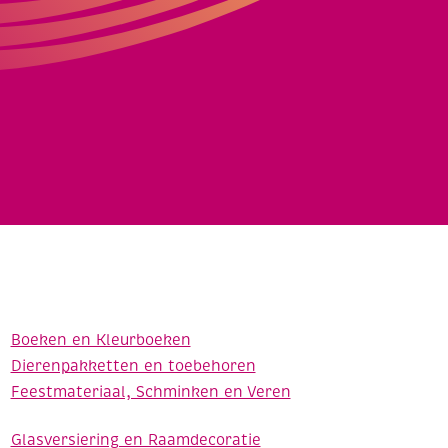
Boeken en Kleurboeken
Dierenpakketten en toebehoren
Feestmateriaal, Schminken en Veren
Glasversiering en Raamdecoratie