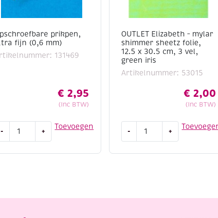
pschroefbare prikpen,
OUTLET Elizabeth – mylar
ltra fijn (0,6 mm)
shimmer sheetz folie,
12.5 x 30.5 cm, 3 vel,
rtikelnummer: 131469
green iris
Artikelnummer: 53015
€
2,95
€
2,00
(Inc BTW)
(Inc BTW)
pschroefbare
OUTLET
Toevoegen
Toevoege
-
+
-
+
rikpen,
Elizabeth
ltra
-
jn
mylar
0,6
shimmer
m)
sheetz
antal
folie,
12.5
x