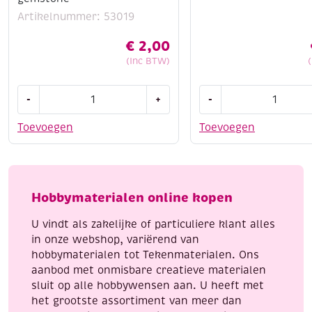
Artikelnummer: 53019
€
2,00
(Inc BTW)
OUTLET
Stempelsetje
-
+
-
Elizabeth
zomer
-
13-
Toevoegen
Toevoegen
mylar
delig
shimmer
aantal
sheetz
folie,
Hobbymaterialen online kopen
12.5
x
U vindt als zakelijke of particuliere klant alles
30.5
in onze webshop, variërend van
cm,
hobbymaterialen tot Tekenmaterialen. Ons
3
aanbod met onmisbare creatieve materialen
vel,
sluit op alle hobbywensen aan. U heeft met
turquoise
het grootste assortiment van meer dan
gemstone