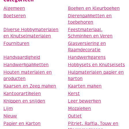
Algemeen
Boeken en Kleurboeken
Boetseren
Dierenpakketten en
toebehoren
Diverse Hobbymaterialen
Feestmateriaal,
en Knutselmaterialen
Schminken en Veren
Fournituren
Glasversiering en
Raamdecoratie
Handvaardigheid
Handwerkgarens
Handwerkpakketten
Hobbysets en Knutselsets
Houten materialen en
Hulpmaterialen papier en
producten
karton
Kaarsen en Zeep maken
Kaarten maken
Kantoorartikelen
Kerst
Knippen en snijden
Leer bewerken
Lijm
Mozaieken
Nieuw
Outlet
Papier en Karton
Pitriet, Raffia, Touw en