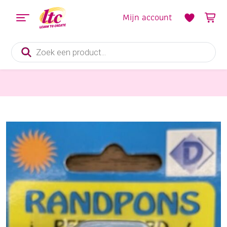
Mijn account
Producten
zoeken
Hulpmaterialen papier en karton
OUTLET Randpons 40 mm, groot hart