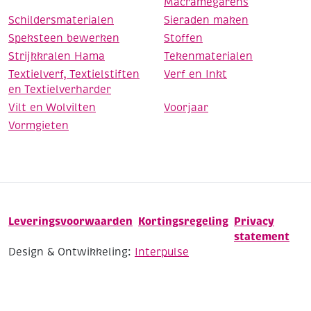
Macramegarens
Schildersmaterialen
Sieraden maken
Speksteen bewerken
Stoffen
Strijkkralen Hama
Tekenmaterialen
Textielverf, Textielstiften
Verf en Inkt
en Textielverharder
Vilt en Wolvilten
Voorjaar
Vormgieten
Leveringsvoorwaarden
Kortingsregeling
Privacy
statement
Design & Ontwikkeling:
Interpulse