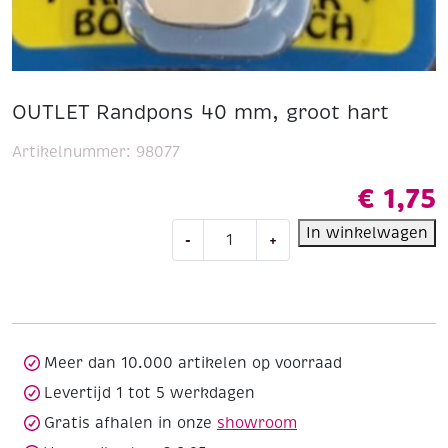
OUTLET Randpons 40 mm, groot hart
Artikelnummer:
98077
€
1,75
OUTLET
In winkelwagen
-
+
Randpons
40
mm,
groot
hart
aantal
Meer dan 10.000 artikelen op voorraad
Levertijd 1 tot 5 werkdagen
Gratis afhalen in onze
showroom