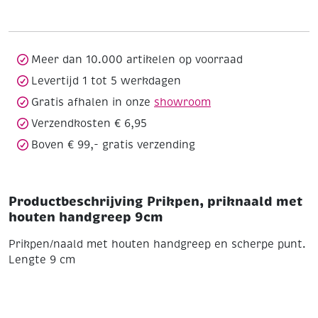
houten
handgreep
9cm
aantal
Meer dan 10.000 artikelen op voorraad
Levertijd 1 tot 5 werkdagen
Gratis afhalen in onze
showroom
Verzendkosten € 6,95
Boven € 99,- gratis verzending
Productbeschrijving Prikpen, priknaald met
houten handgreep 9cm
Prikpen/naald met houten handgreep en scherpe punt.
Lengte 9 cm