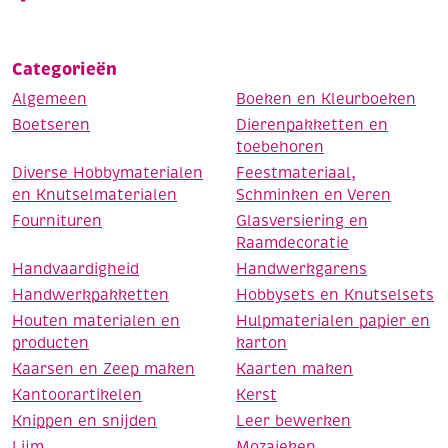
Categorieën
Algemeen
Boeken en Kleurboeken
Boetseren
Dierenpakketten en
toebehoren
Diverse Hobbymaterialen
Feestmateriaal,
en Knutselmaterialen
Schminken en Veren
Fournituren
Glasversiering en
Raamdecoratie
Handvaardigheid
Handwerkgarens
Handwerkpakketten
Hobbysets en Knutselsets
Houten materialen en
Hulpmaterialen papier en
producten
karton
Kaarsen en Zeep maken
Kaarten maken
Kantoorartikelen
Kerst
Knippen en snijden
Leer bewerken
Lijm
Mozaieken