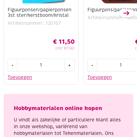
Figuurponsen/papierponsen
Figuurpons/papierpon
3st ster/kerstboom/kristal
Artikelnummer: 1200
Artikelnummer: 120107
€
11,50
(Inc BTW)
Figuurponsen/papierponsen
Figuurpons/papierpon
-
+
-
3st
hart
ster/kerstboom/kristal
aantal
Toevoegen
Toevoegen
aantal
Hobbymaterialen online kopen
U vindt als zakelijke of particuliere klant alles
in onze webshop, variërend van
hobbymaterialen tot Tekenmaterialen. Ons