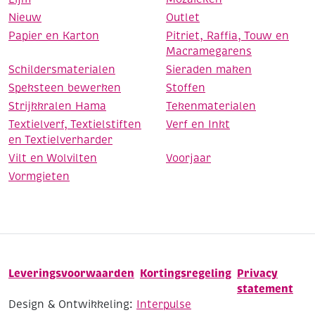
Nieuw
Outlet
Papier en Karton
Pitriet, Raffia, Touw en
Macramegarens
Schildersmaterialen
Sieraden maken
Speksteen bewerken
Stoffen
Strijkkralen Hama
Tekenmaterialen
Textielverf, Textielstiften
Verf en Inkt
en Textielverharder
Vilt en Wolvilten
Voorjaar
Vormgieten
Leveringsvoorwaarden
Kortingsregeling
Privacy
statement
Design & Ontwikkeling:
Interpulse