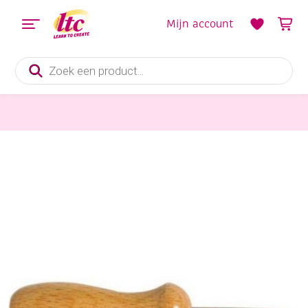
Mijn account
Producten
zoeken
Hulpmaterialen papier en karton
Prikpen, priknaald met houten handgreep 9cm