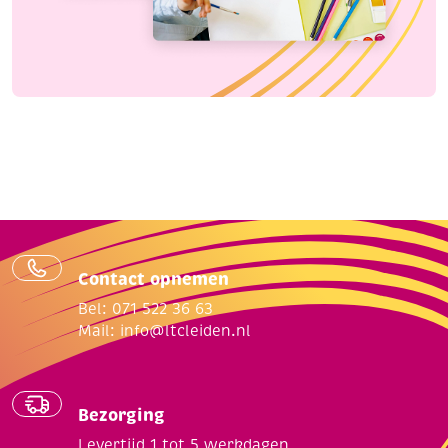
Contact opnemen
Bel: 071 522 36 63
Mail:
info@ltcleiden.nl
Bezorging
Levertijd 1 tot 5 werkdagen