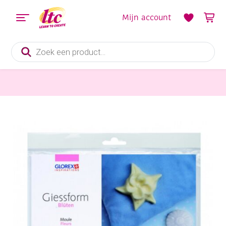
Mijn account
Producten
zoeken
Kaarsen en Zeep maken
Soapfix kunststof zeepgietmal, bloemen