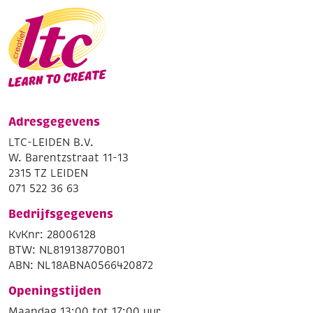
Adresgegevens
LTC-LEIDEN B.V.
W. Barentzstraat 11-13
2315 TZ LEIDEN
071 522 36 63
Bedrijfsgegevens
KvKnr: 28006128
BTW: NL819138770B01
ABN: NL18ABNA0566420872
Openingstijden
Maandag 13:00 tot 17:00 uur