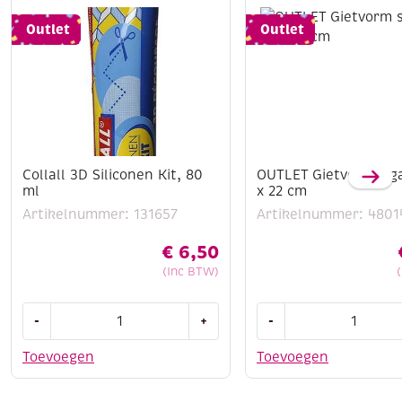
Outlet
Outlet
Collall 3D Siliconen Kit, 80
OUTLET Gietvorm sig
ml
x 22 cm
Artikelnummer: 131657
Artikelnummer: 4801
€
6,50
(Inc BTW)
Collall
OUTLET
-
+
-
3D
Gietvorm
Siliconen
sigaren
Toevoegen
Toevoegen
Kit,
24
80
x