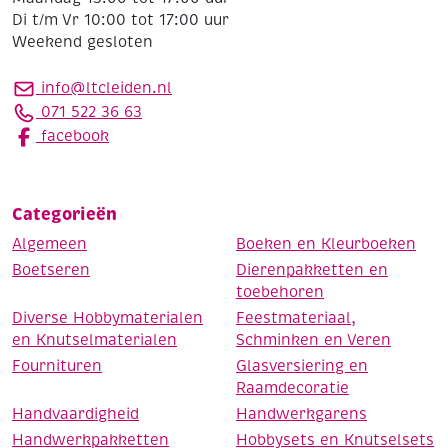
Di t/m Vr 10:00 tot 17:00 uur
Weekend gesloten
info@ltcleiden.nl
071 522 36 63
facebook
Categorieën
Algemeen
Boeken en Kleurboeken
Boetseren
Dierenpakketten en
toebehoren
Diverse Hobbymaterialen
Feestmateriaal,
en Knutselmaterialen
Schminken en Veren
Fournituren
Glasversiering en
Raamdecoratie
Handvaardigheid
Handwerkgarens
Handwerkpakketten
Hobbysets en Knutselsets