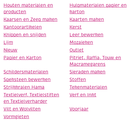
Houten materialen en
Hulpmaterialen papier en
producten
karton
Kaarsen en Zeep maken
Kaarten maken
Kantoorartikelen
Kerst
Knippen en snijden
Leer bewerken
Lijm
Mozaieken
Nieuw
Outlet
Papier en Karton
Pitriet, Raffia, Touw en
Macramegarens
Schildersmaterialen
Sieraden maken
Speksteen bewerken
Stoffen
Strijkkralen Hama
Tekenmaterialen
Textielverf, Textielstiften
Verf en Inkt
en Textielverharder
Vilt en Wolvilten
Voorjaar
Vormgieten