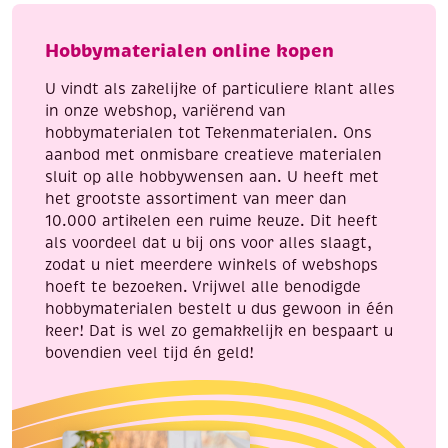
ml
22
aantal
cm
Hobbymaterialen online kopen
aantal
U vindt als zakelijke of particuliere klant alles
in onze webshop, variërend van
hobbymaterialen tot Tekenmaterialen. Ons
aanbod met onmisbare creatieve materialen
sluit op alle hobbywensen aan. U heeft met
het grootste assortiment van meer dan
10.000 artikelen een ruime keuze. Dit heeft
als voordeel dat u bij ons voor alles slaagt,
zodat u niet meerdere winkels of webshops
hoeft te bezoeken. Vrijwel alle benodigde
hobbymaterialen bestelt u dus gewoon in één
keer! Dat is wel zo gemakkelijk en bespaart u
bovendien veel tijd én geld!