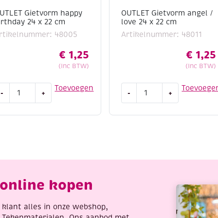
UTLET Gietvorm happy
OUTLET Gietvorm angel /
irthday 24 x 22 cm
love 24 x 22 cm
rtikelnummer: 48005
Artikelnummer: 48011
€
1,25
€
1,25
(Inc BTW)
(Inc BTW)
UTLET
OUTLET
Toevoegen
Toevoege
-
+
-
+
ietvorm
Gietvorm
appy
angel
irthday
/
4
love
24
2
x
m
22
antal
cm
online kopen
aantal
re klant alles in onze webshop,
t Tekenmaterialen. Ons aanbod met