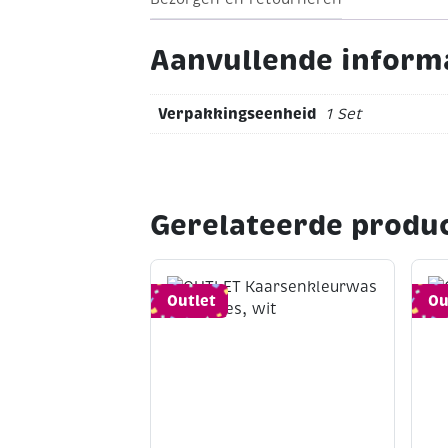
Aanvullende inform
Verpakkingseenheid
1 Set
Gerelateerde produ
Outlet
Ou