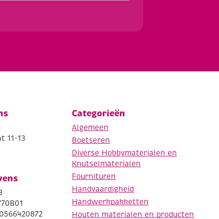
ns
Categorieën
.
Algemeen
t 11-13
Boetseren
Diverse Hobbymaterialen en
Knutselmaterialen
Fournituren
vens
Handvaardigheid
8
Handwerkpakketten
770B01
0566420872
Houten materialen en producten