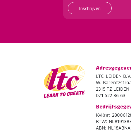
Inschrijven
Adresgegeve
LTC-LEIDEN B.V
W. Barentzstraa
2315 TZ LEIDEN
071 522 36 63
Bedrijfsgege
KvKnr: 2800612
BTW: NL819138
ABN: NL18ABNA