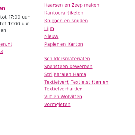
Kaarsen en Zeep maken
en
Kantoorartikelen
tot 17:00 uur
Knippen en snijden
tot 17:00 uur
Lijm
ten
Nieuw
Papier en Karton
den.nl
63
Schildersmaterialen
Speksteen bewerken
Strijkkralen Hama
Textielverf, Textielstiften en
Textielverharder
Vilt en Wolvilten
Vormgieten