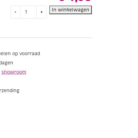
Soapfix
In winkelwagen
-
+
zeepgietmalen,
voor
2
ronde
zeepjes
aantal
kelen op voorraad
kdagen
e
showroom
erzending