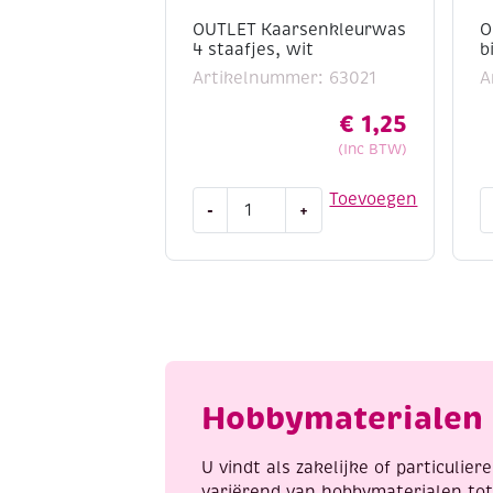
OUTLET Kaarsenkleurwas
O
4 staafjes, wit
b
Artikelnummer: 63021
A
€
1,25
(Inc BTW)
OUTLET
O
Toevoegen
-
+
Kaarsenkleurwas
G
4
h
staafjes,
b
wit
2
aantal
x
2
c
a
Hobbymaterialen 
U vindt als zakelijke of particulie
variërend van hobbymaterialen to