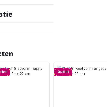
atie
cten
tlet
Outlet