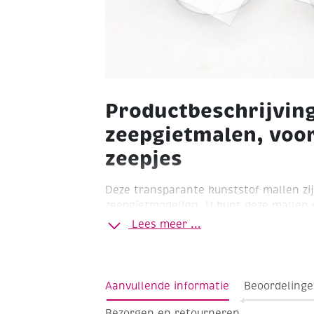
Productbeschrijving
zeepgietmalen, voor
zeepjes
Deze transparante kunststof mallen zij
zeepgietmodellen. U kunt deze mallen 
gipsgieten.
Lees meer ...
Set van 2 mallen voor ronde zeepjes F
mm
Aanvullende informatie
Beoordelinge
Bezorgen en retourneren