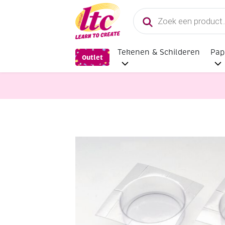
Producten
zoeken
Tekenen & Schilderen
Pap
Outlet
Kaarsen en Zeep maken
Soapfix 