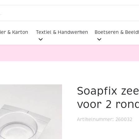
ier & Karton
Textiel & Handwerken
Boetseren & Beel
Soapfix ze
zeepgietmalen, voor 2 ronde zeepjes
voor 2 ron
Artikelnummer:
260032