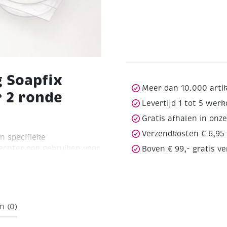
 Soapfix
Meer dan 10.000 arti
 2 ronde
Levertijd 1 tot 5 wer
Gratis afhalen in onz
Verzendkosten € 6,95
n specifieke
echter ook gebruiken voor
Boven € 99,- gratis v
ormaat Ø 70 x hoogte 25
n (0)