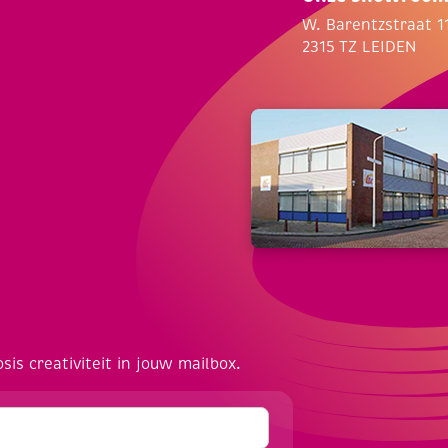
W. Barentzstraat 1
2315 TZ LEIDEN
osis creativiteit in jouw mailbox.