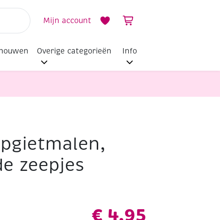
Mijn account
dhouwen
Overige categorieën
Info
epgietmalen,
de zeepjes
€
4,95