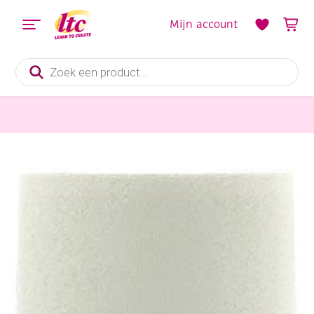
Mijn account
Producten
zoeken
Kaarten maken
Collall Eco plakstift 20 gram