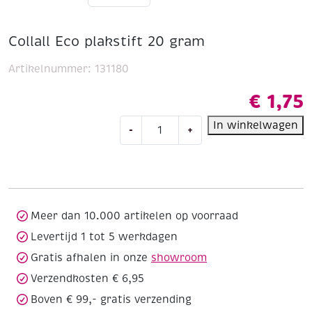
Collall Eco plakstift 20 gram
Artikelnummer:
131180
€
1,75
Collall
In winkelwagen
-
+
Eco
plakstift
20
gram
aantal
Meer dan 10.000 artikelen op voorraad
Levertijd 1 tot 5 werkdagen
Gratis afhalen in onze
showroom
Verzendkosten € 6,95
Boven € 99,- gratis verzending