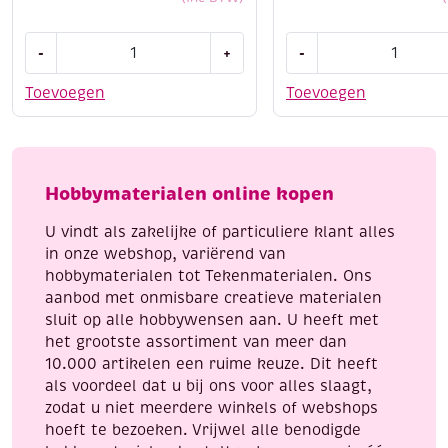
droogt snel, én laat zich eenvoudig uit kleding
verwijderen.
Dot
Dot
-
+
-
and
and
do
do
Toevoegen
Toevoegen
186
222
Red
Perfect
Holly
butterfly
Berries
flowers
Hobbymaterialen online kopen
aantal
aantal
U vindt als zakelijke of particuliere klant alles
in onze webshop, variërend van
hobbymaterialen tot Tekenmaterialen. Ons
aanbod met onmisbare creatieve materialen
sluit op alle hobbywensen aan. U heeft met
het grootste assortiment van meer dan
10.000 artikelen een ruime keuze. Dit heeft
als voordeel dat u bij ons voor alles slaagt,
zodat u niet meerdere winkels of webshops
hoeft te bezoeken. Vrijwel alle benodigde