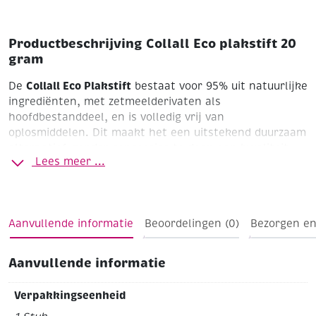
Productbeschrijving Collall Eco plakstift 20
gram
Collall Eco Plakstift
De
bestaat voor 95% uit natuurlijke
ingrediënten, met zetmeelderivaten als
hoofdbestanddeel, en is volledig vrij van
oplosmiddelen. Dit maakt het een uitstekend duurzaam
alternatief, zonder concessies te doen aan kwaliteit.
Lees meer ...
zetmeelderivaten
De gebruikte
zijn een plantaardig
bestanddeel, gewonnen uit bijvoorbeeld maïs of
aardappelen, en vormt de basis voor deze natuurlijke
lijm.
Aanvullende informatie
Beoordelingen (0)
Bezorgen en
Voordelen van de Collall Eco Plakstift:
Aanvullende informatie
Gebruiksvriendelijk
: de stickvorm maakt snel en
schoon aanbrengen mogelijk, zonder geknoei.
Sneldrogend
: jouw werk blijft netjes en droogt
Verpakkingseenheid
snel op, ideaal voor lessen of deadlines.