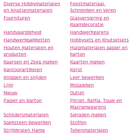
Diverse Hobbymaterialen
Feestmateriaal,
en Knutselmaterialen
Schminken en Veren
Fournituren
Glasversiering en
Raamdecoratie
Handvaardigheid
Handwerkgarens
Handwerkpakketten
Hobbysets en Knutselsets
Houten materialen en
Hulpmaterialen papier en
producten
karton
Kaarsen en Zeep maken
Kaarten maken
Kantoorartikelen
Kerst
Knippen en snijden
Leer bewerken
Lijm
Mozaieken
Nieuw
Outlet
Papier en Karton
Pitriet, Raffia, Touw en
Macramegarens
Schildersmaterialen
Sieraden maken
Speksteen bewerken
Stoffen
Strijkkralen Hama
Tekenmaterialen