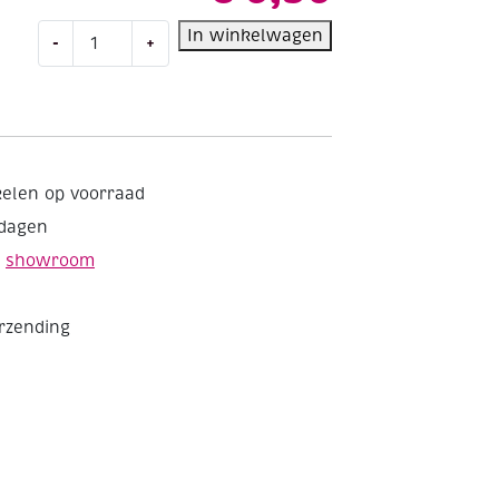
Collall
In winkelwagen
-
+
3D
Siliconen
Kit,
80
ml
aantal
kelen op voorraad
kdagen
e
showroom
erzending