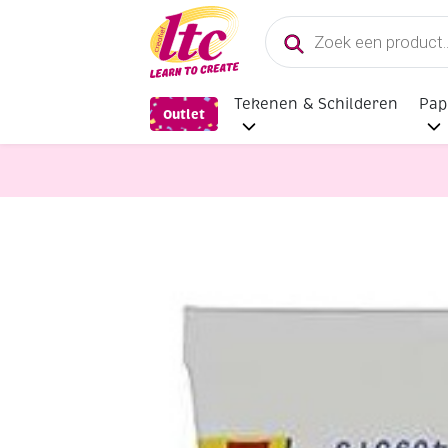
Producten
zoeken
Tekenen & Schilderen
Pap
Outlet
Kaarten maken
Collall 3D Silicon