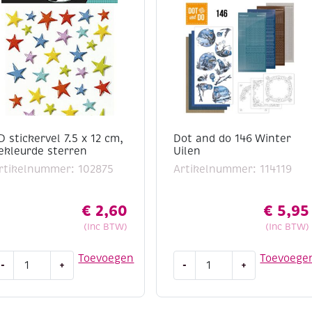
D stickervel 7.5 x 12 cm,
Dot and do 146 Winter
ekleurde sterren
Uilen
rtikelnummer: 102875
Artikelnummer: 114119
€
2,60
€
5,95
(Inc BTW)
(Inc BTW)
D
Dot
Toevoegen
Toevoege
-
+
-
+
tickervel
and
.5
do
146