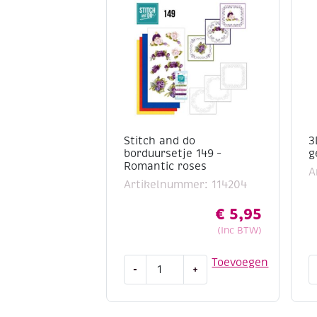
Stitch and do
3
borduursetje 149 –
g
Romantic roses
A
Artikelnummer: 114204
€
5,95
(Inc BTW)
Stitch
3
Toevoegen
-
+
and
s
do
7
borduursetje
x