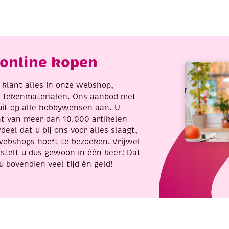
2
Winter
m,
Uilen
ekleurde
aantal
terren
antal
online kopen
re klant alles in onze webshop,
t Tekenmaterialen. Ons aanbod met
uit op alle hobbywensen aan. U
nt van meer dan 10.000 artikelen
deel dat u bij ons voor alles slaagt,
webshops hoeft te bezoeken. Vrijwel
stelt u dus gewoon in één keer! Dat
u bovendien veel tijd én geld!