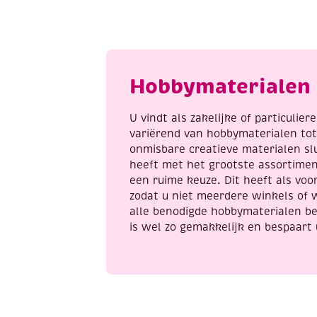
149
1
-
c
Romantic
g
roses
s
aantal
a
Hobbymaterialen 
U vindt als zakelijke of particulie
variërend van hobbymaterialen to
onmisbare creatieve materialen sl
heeft met het grootste assortime
een ruime keuze. Dit heeft als voor
zodat u niet meerdere winkels of 
alle benodigde hobbymaterialen be
is wel zo gemakkelijk en bespaart 