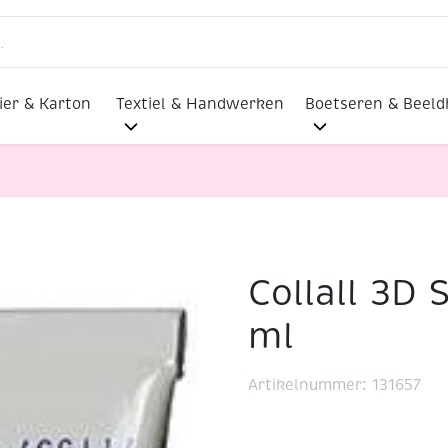
ier & Karton
Textiel & Handwerken
Boetseren & Beel
Collall 3D 
en Kit, 80 ml
ml
Artikelnummer:
131657